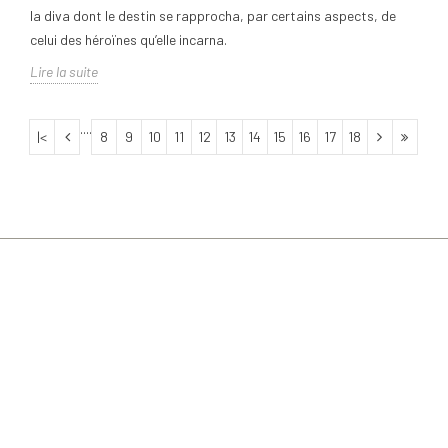
la diva dont le destin se rapprocha, par certains aspects, de
celui des héroïnes qu’elle incarna.
Lire la suite
....
|<
8
9
10
11
12
13
14
15
16
17
18