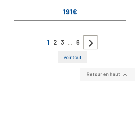
191€
Prix

1
2
3
6
…
Voir tout

Retour en haut