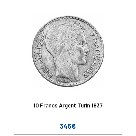
10 Francs Argent Turin 1937
345€
Prix