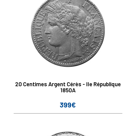
20 Centimes Argent Cérès - IIe République
1850A
399€
Prix