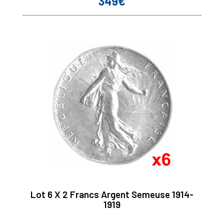
349€
Prix
Lot 6 X 2 Francs Argent Semeuse 1914-
1919