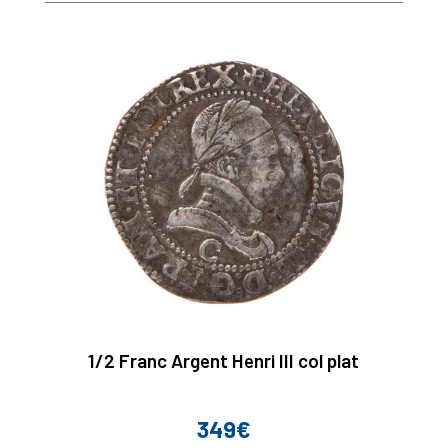
base
1/2 Franc Argent Henri III col plat
349€
Prix