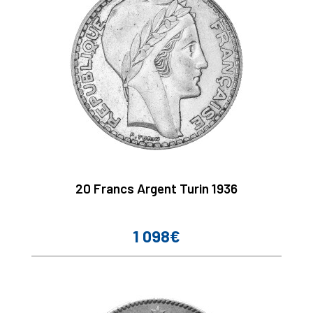
20 Francs Argent Turin 1936
1 098€
Prix