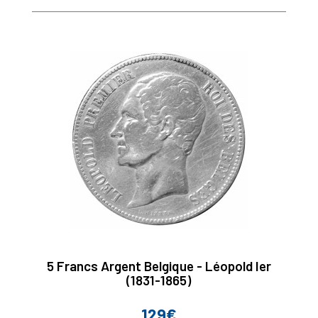
5 Francs Argent Belgique - Léopold Ier
(1831-1865)
129€
Prix