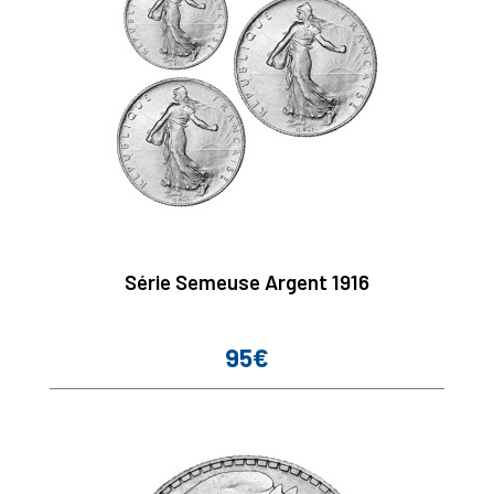
Série Semeuse Argent 1916
95€
Prix