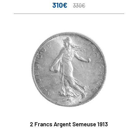
310€
Prix
Prix
330€
de
base
2 Francs Argent Semeuse 1913