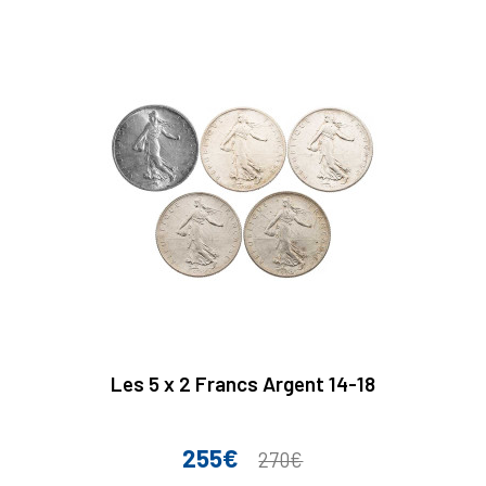
Les 5 x 2 Francs Argent 14-18
255€
Prix
Prix
270€
de