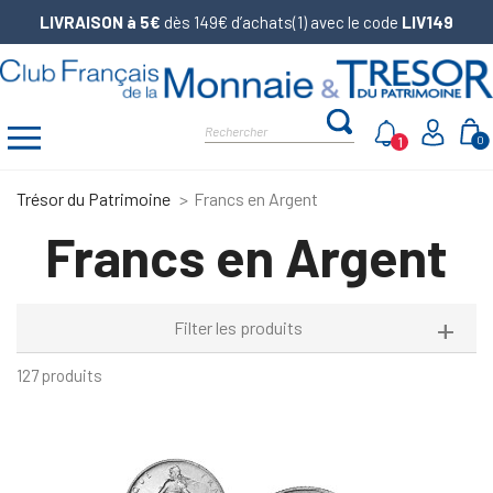
LIVRAISON à 5€
dès 149€ d’achats(1) avec le code
LIV149
1
0
Trésor du Patrimoine
Francs en Argent
Francs en Argent
Filter les produits
127 produits