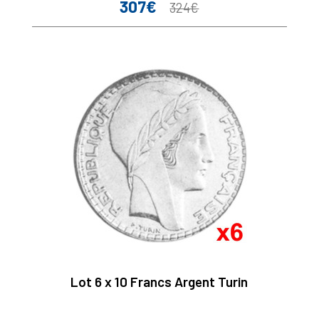
307€
Prix
Prix
324€
de
base
Lot 6 x 10 Francs Argent Turin