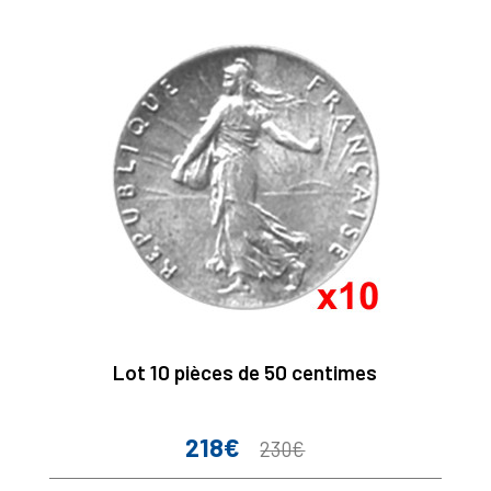
Lot 10 pièces de 50 centimes
218€
Prix
Prix
230€
de
base