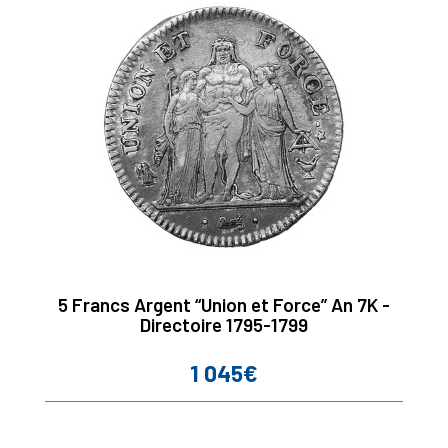
5 Francs Argent “Union et Force” An 7K -
Directoire 1795-1799
1 045€
Prix