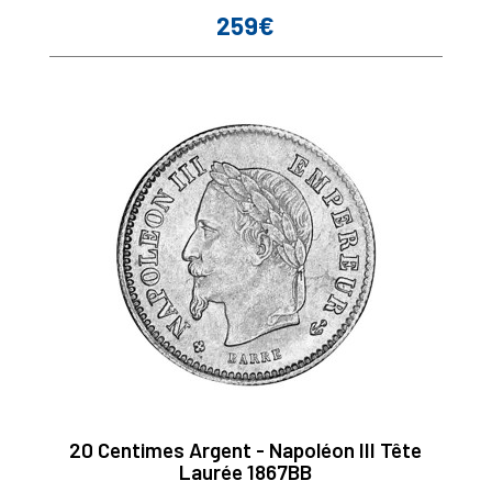
259€
Prix
20 Centimes Argent - Napoléon III Tête
Laurée 1867BB