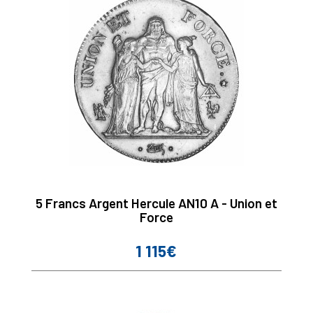
5 Francs Argent Hercule AN10 A - Union et
Force
1 115€
Prix