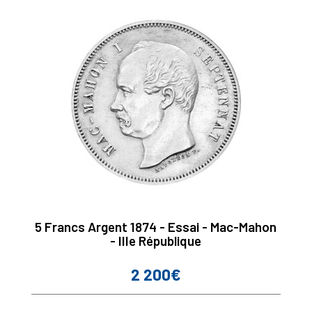
5 Francs Argent 1874 - Essai - Mac-Mahon
- IIIe République
2 200€
Prix