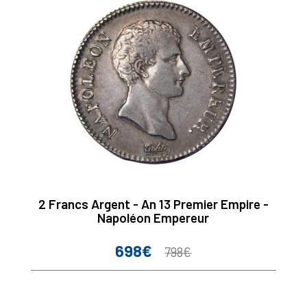
2 Francs Argent - An 13 Premier Empire -
Napoléon Empereur
698€
Prix
Prix
798€
de
base