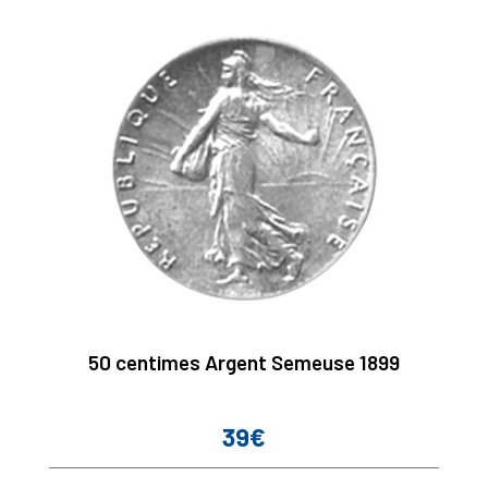
50 centimes Argent Semeuse 1899
39€
Prix