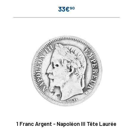
33€
90
Prix
1 Franc Argent - Napoléon III Tête Laurée