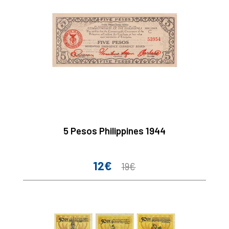
5 Pesos Philippines 1944
12€
Prix
Prix
19€
de
base