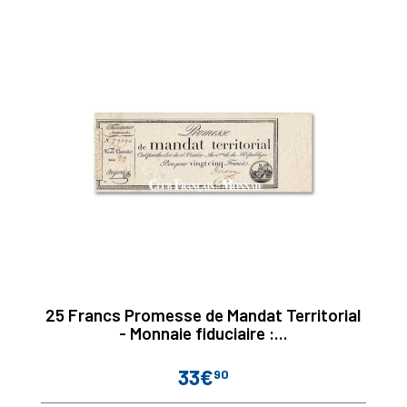
25 Francs Promesse de Mandat Territorial
- Monnaie fiduciaire :...
33€
90
Prix