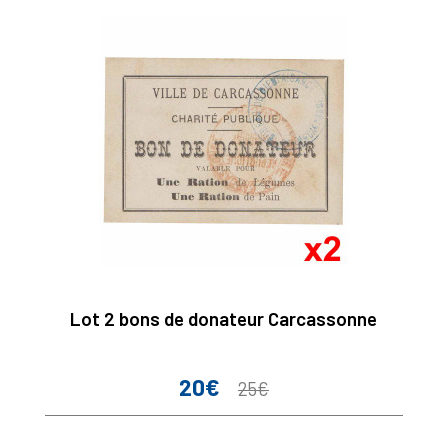
Lot 2 bons de donateur Carcassonne
20€
Prix
Prix
25€
de
base