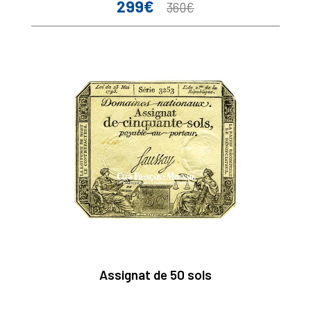
299€
Prix
Prix
360€
de
base
Assignat de 50 sols