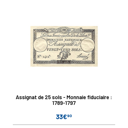
Assignat de 25 sols - Monnaie fiduciaire :
1789-1797
33€
90
Prix