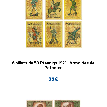
6 billets de 50 Pfennigs 1921- Armoiries de
Potsdam
22€
Prix