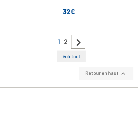
32€
Prix

1
2
Voir tout

Retour en haut