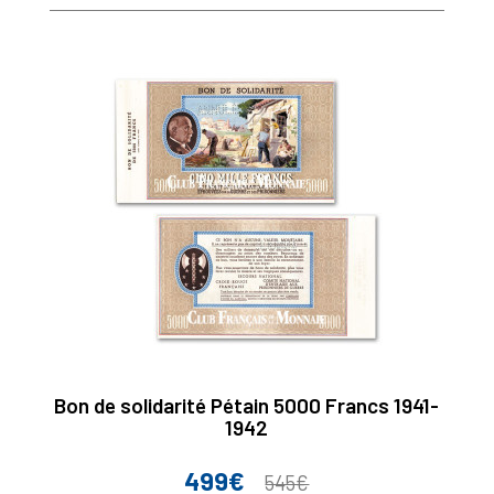
Bon de solidarité Pétain 5000 Francs 1941-
1942
499€
Prix
Prix
545€