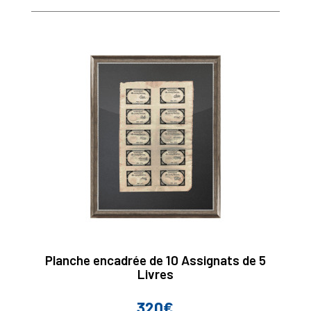
de
base
Planche encadrée de 10 Assignats de 5
Livres
320€
Prix