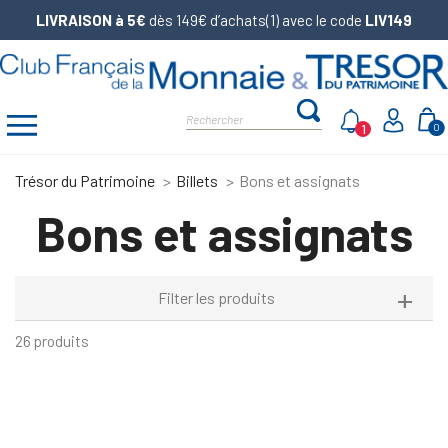
LIVRAISON à 5€
dès 149€ d’achats(1) avec le code
LIV149
1
0
Trésor du Patrimoine
Billets
Bons et assignats
Bons et assignats
Filter les produits
26 produits