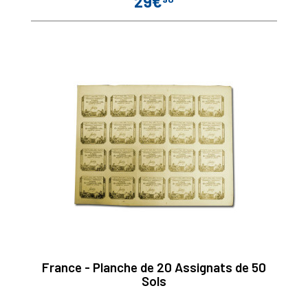
29€
Prix
France - Planche de 20 Assignats de 50
Sols