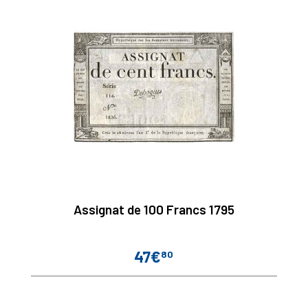
Assignat de 100 Francs 1795
47€
80
Prix