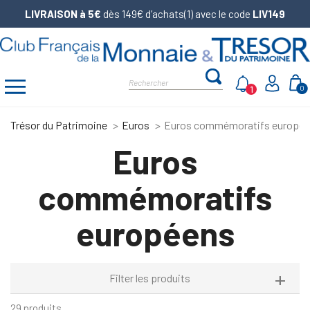
LIVRAISON à 5€
dès 149€ d’achats(1) avec le code
LIV149
1
0
Trésor du Patrimoine
Euros
Euros commémoratifs europé
Euros
commémoratifs
européens
Filter les produits
29 produits