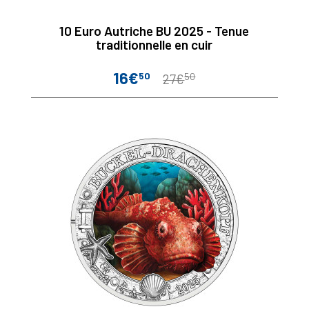
10 Euro Autriche BU 2025 - Tenue
traditionnelle en cuir
16€
50
50
Prix
Prix
27€
de
base