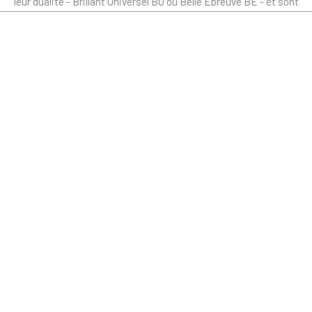
leur qualité - Brillant Universel BU ou Belle Épreuve BE - et sont
émis en quantité limitée.Les coupures qui ne sont pas
présentées sont totalement épuisées et disponibles seulement
sur le second marché.