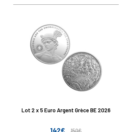
Lot 2 x 5 Euro Argent Grèce BE 2026
142€
Prix
Prix
150€