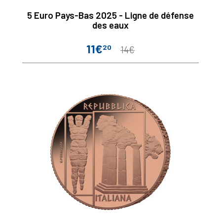
5 Euro Pays-Bas 2025 - Ligne de défense
des eaux
11€
20
Prix
Prix
14€
de
base