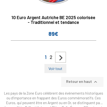
10 Euro Argent Autriche BE 2025 colorisée
- Traditionnel et tendance
89€
Prix

1
2
Voir tout

Retour en haut
Les pays de la Zone Euro célèbrent des évènements historiques
ou d'importance en frappant des Euros commémoratifs. Ces
Euros, qui peuvent être en Argent ou en Or, se distinguent par