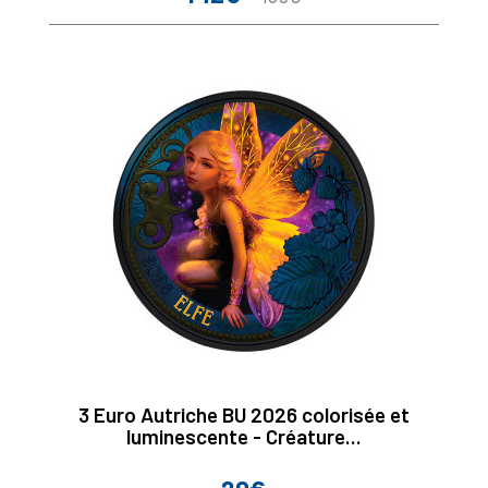
de
base
3 Euro Autriche BU 2026 colorisée et
luminescente - Créature...
Prix