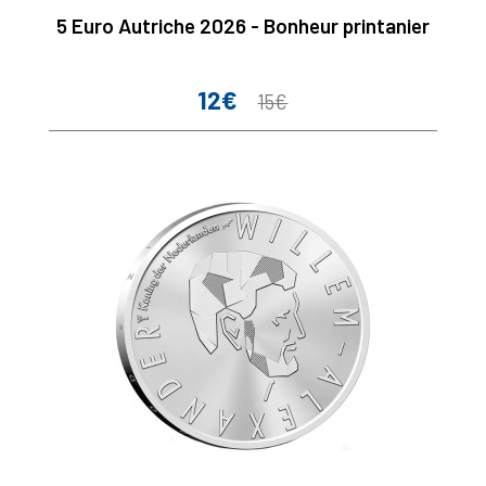
5 Euro Autriche 2026 - Bonheur printanier
12€
Prix
Prix
15€
de
base