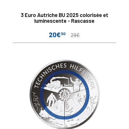
3 Euro Autriche BU 2025 colorisée et
luminescente - Rascasse
20€
30
Prix
Prix
29€
de
base