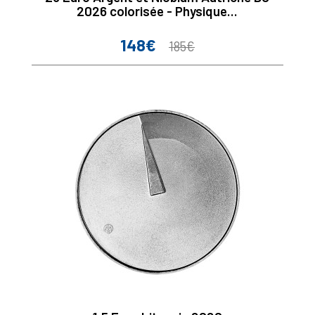
2026 colorisée - Physique...
148€
Prix
Prix
185€
de
base