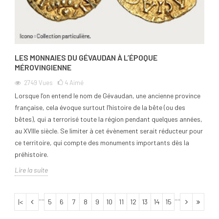
LES MONNAIES DU GÉVAUDAN À L’ÉPOQUE
MÉROVINGIENNE
2749
Vues
4
Aimé
Lorsque l’on entend le nom de Gévaudan, une ancienne province
française, cela évoque surtout l’histoire de la bête (ou des
bêtes), qui a terrorisé toute la région pendant quelques années,
au XVIIIe siècle. Se limiter à cet évènement serait réducteur pour
ce territoire, qui compte des monuments importants dès la
préhistoire.
Lire la suite
....
....
|<
5
6
7
8
9
10
11
12
13
14
15