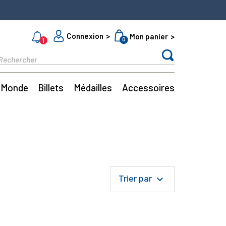
Connexion
Mon panier
0
1
Monde
Billets
Médailles
Accessoires
Trier par
keyboard_arrow_down