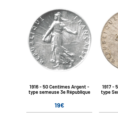
1916 - 50 Centimes Argent -
1917 - 
type semeuse 3e République
type Se
19€
Prix