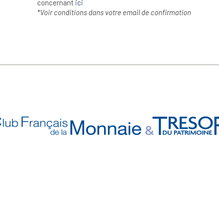
concernant
ici
*Voir conditions dans votre email de confirmation
n Savoir Plus
Retrouvez Aussi
ui sommes-nous ?
- Nos Précommandes
uivi de commande
- Nos articles d'actualité s
notre Blog !
ne question ?