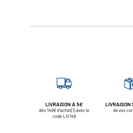
LIVRAISON À 5€
LIVRAISON
dès 149€ d'achat(1) avec le
de vos c
code LIV149