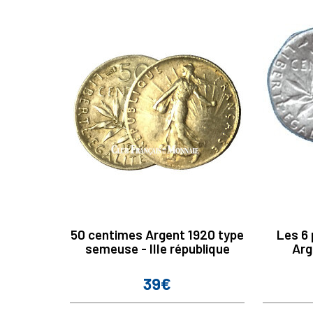
50 centimes Argent 1920 type
Les 6
semeuse - IIIe république
Arg
39€
Prix