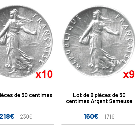
pièces de 50 centimes
Lot de 9 pièces de 50
centimes Argent Semeuse
218€
160€
Prix
Prix
Prix
Prix
230€
171€
de
de
base
base