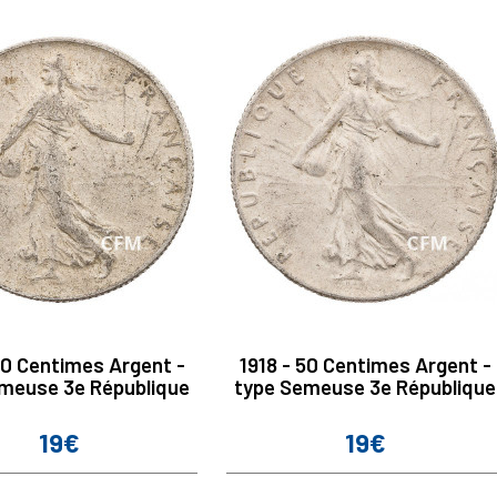
50 Centimes Argent -
1918 - 50 Centimes Argent -
meuse 3e République
type Semeuse 3e République
19€
19€
Prix
Prix