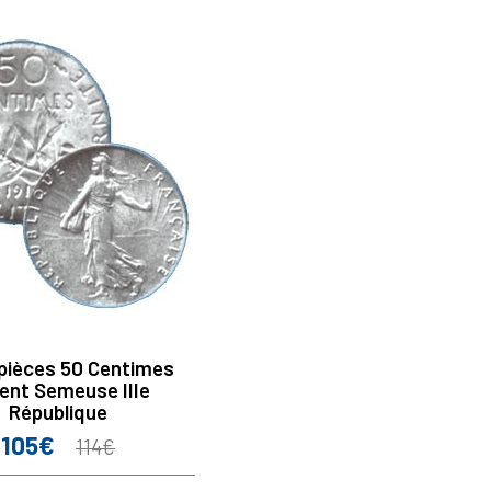
 pièces 50 Centimes
ent Semeuse IIIe
République
105€
Prix
Prix
114€
de
base