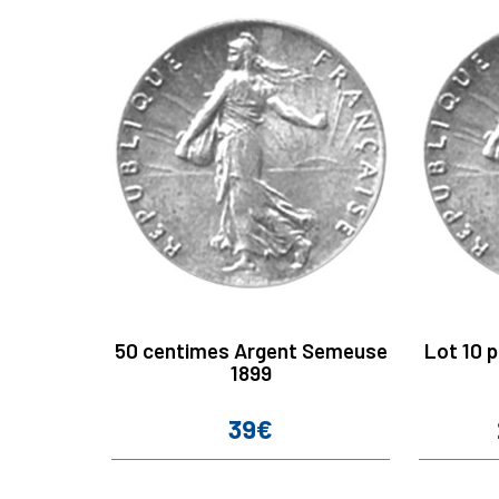
50 centimes Argent Semeuse
Lot 10 
1899
39€
Prix