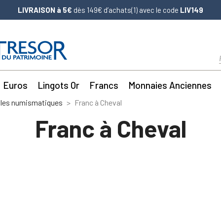
LIVRAISON à 5€
dès 149€ d’achats(1) avec le code
LIV149
Euros
Lingots Or
Francs
Monnaies Anciennes
les numismatiques
Franc à Cheval
Franc à Cheval