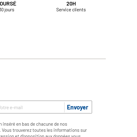
OURSÉ
20H
30 jours
Service clients
Envoyer
n inséré en bas de chacune de nos
 Vous trouverez toutes les informations sur
ppression et d'opposition aux données vous