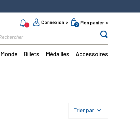
Connexion
Mon panier
0
1
Monde
Billets
Médailles
Accessoires
Trier par
keyboard_arrow_down