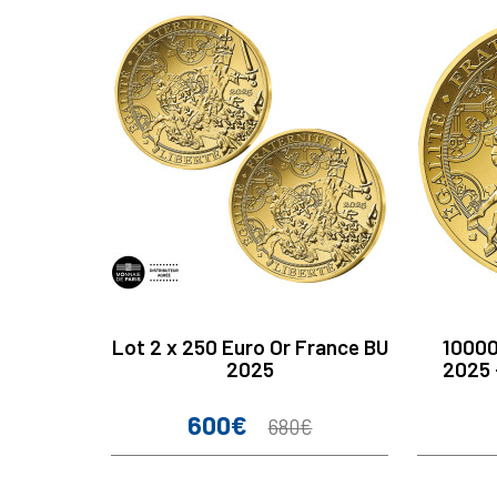
Lot 2 x 250 Euro Or France BU
10000
2025
2025 
600€
Prix
Prix
680€
de
base