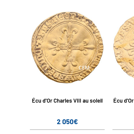
Écu d'Or Charles VIII au soleil
Écu d'Or
2 050€
Prix