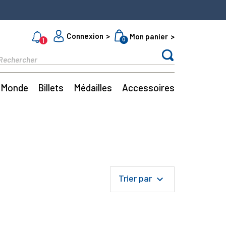
Connexion
Mon panier
0
1
Monde
Billets
Médailles
Accessoires
Trier par
keyboard_arrow_down