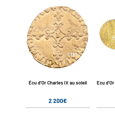
Écu d'Or Charles IX au soleil
Ecu d'Or
2 200€
Prix