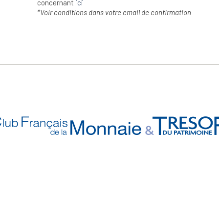
concernant
ici
*Voir conditions dans votre email de confirmation
n Savoir Plus
Retrouvez Aussi
ui sommes-nous ?
- Nos Précommandes
uivi de commande
- Nos articles d'actualité s
notre Blog !
ne question ?