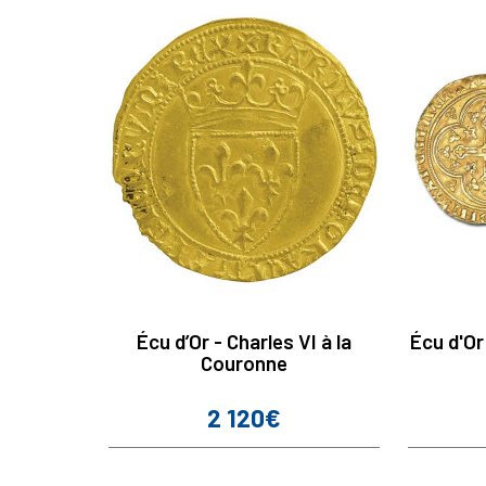
Écu d’Or - Charles VI à la
Écu d'Or 
Couronne
2 120€
Prix