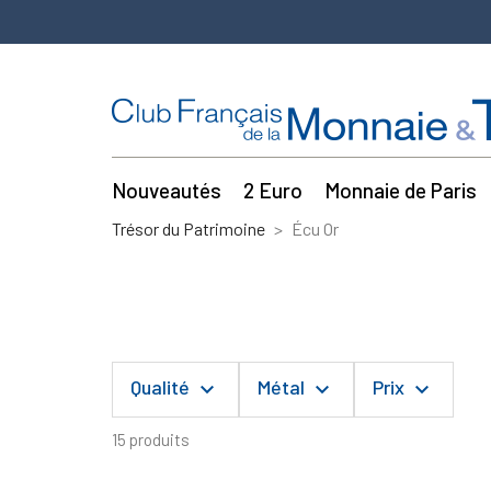
Nouveautés
2 Euro
Monnaie de Paris
Trésor du Patrimoine
Écu Or
Qualité
Métal
Prix
keyboard_arrow_down
keyboard_arrow_down
keyboard_arrow_down
15 produits