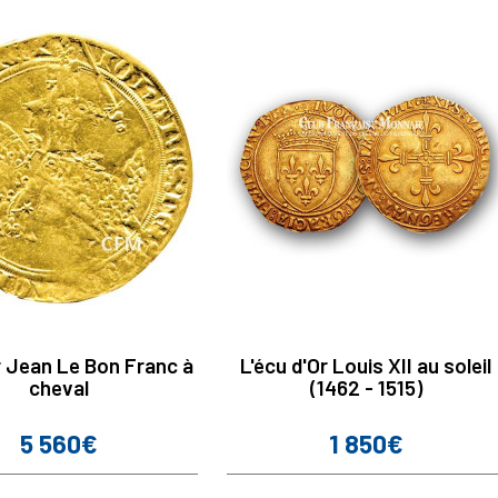
r Jean Le Bon Franc à
L'écu d'Or Louis XII au soleil
cheval
(1462 - 1515)
5 560€
1 850€
Prix
Prix