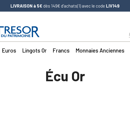
LIVRAISON à 5€
dès 149€ d’achats(1) avec le code
LIV149
Euros
Lingots Or
Francs
Monnaies Anciennes
Écu Or