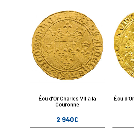
Écu d'Or Charles VII à la
Écu d'O
Couronne
2 940€
Prix