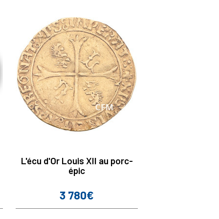
L'écu d'Or Louis XII au porc-
épic
3 780€
Prix