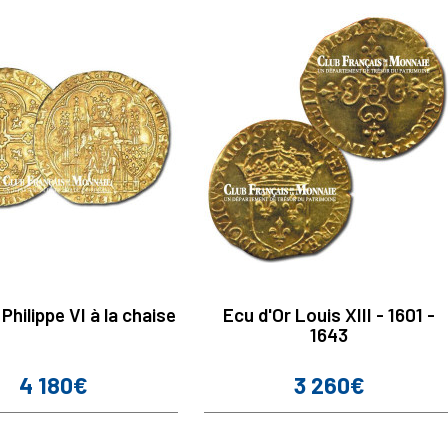
Philippe VI à la chaise
Ecu d'Or Louis XIII - 1601 -
1643
4 180€
3 260€
Prix
Prix