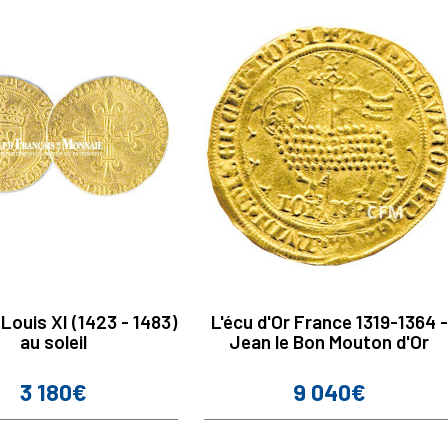
 Louis XI (1423 - 1483)
L'écu d'Or France 1319-1364 -
au soleil
Jean le Bon Mouton d'Or
3 180€
9 040€
Prix
Prix