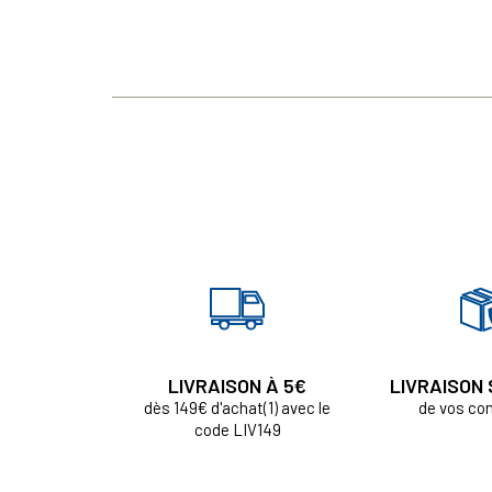
LIVRAISON À 5€
LIVRAISON
dès 149€ d'achat(1) avec le
de vos c
code LIV149