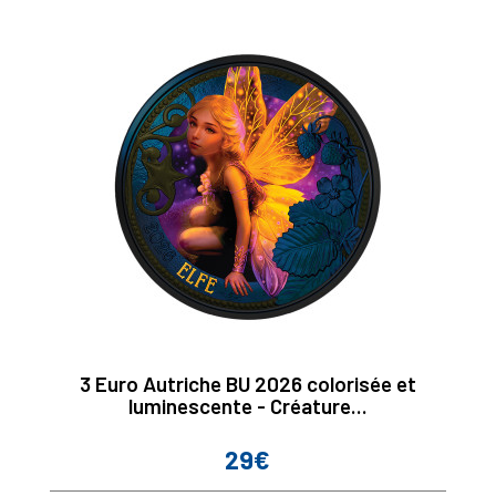
3 Euro Autriche BU 2026 colorisée et
luminescente - Créature...
29€
Prix