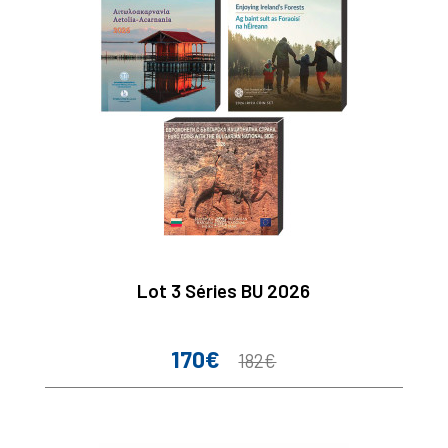
Lot 3 Séries BU 2026
170€
Prix
Prix
182€
de
base