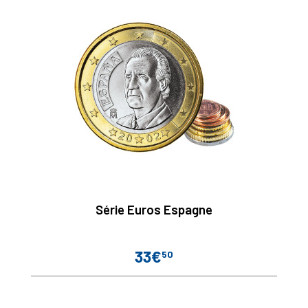
Série Euros Espagne
33€
50
Prix