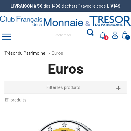
LIVRAISON à 5€
dès 149€ d’achats(1) avec le code
LIV149
1
0
Trésor du Patrimoine
Euros
Euros
Filter les produits
191 produits