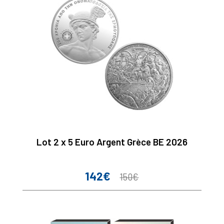
Lot 2 x 5 Euro Argent Grèce BE 2026
142€
Prix
Prix
150€
de
base