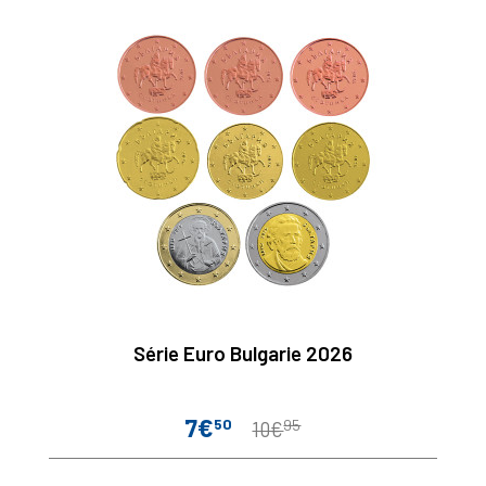
Série Euro Bulgarie 2026
7€
50
95
Prix
Prix
10€
de
base