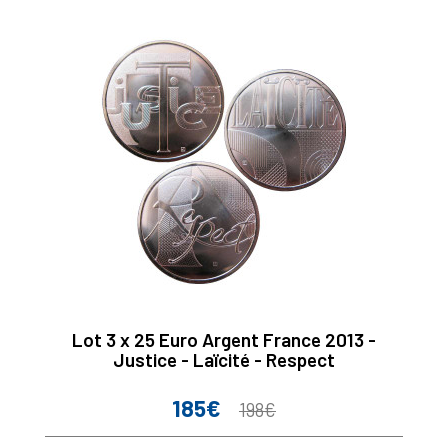
Lot 3 x 25 Euro Argent France 2013 -
Justice - Laïcité - Respect
185€
Prix
Prix
198€
de
base