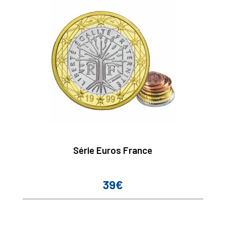
Série Euros France
39€
Prix