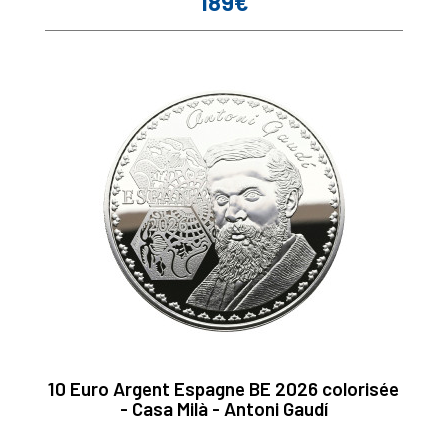
189€
Prix
10 Euro Argent Espagne BE 2026 colorisée
- Casa Milà - Antoni Gaudí