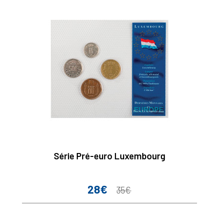
Série Pré-euro Luxembourg
28€
Prix
Prix
35€
de
base