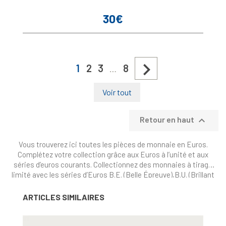
30€
Prix

1
2
3
8
…
Voir tout

Retour en haut
Vous trouverez ici toutes les pièces de monnaie en Euros.
Complétez votre collection grâce aux Euros à l’unité et aux
séries d’euros courants. Collectionnez des monnaies à tirage
limité avec les séries d’Euros B.E. (Belle Épreuve),B.U. (Brillant
Universel), les Euros commémoratifs et les starterkits. Enfin,
Monaco est mis à l’honneur avec un choix prestigieux de
ARTICLES SIMILAIRES
monnaies rares, tout comme Saint Marin ou Vatican, ces micro
États qui frappent leurs monnaies en émissions très limitées.