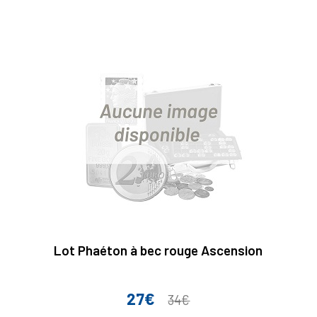
base
Lot Phaéton à bec rouge Ascension
27€
Prix
Prix
34€
de