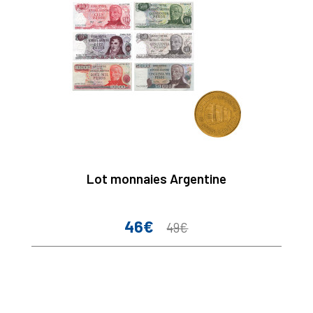
Lot monnaies Argentine
46€
Prix
Prix
49€
de
base