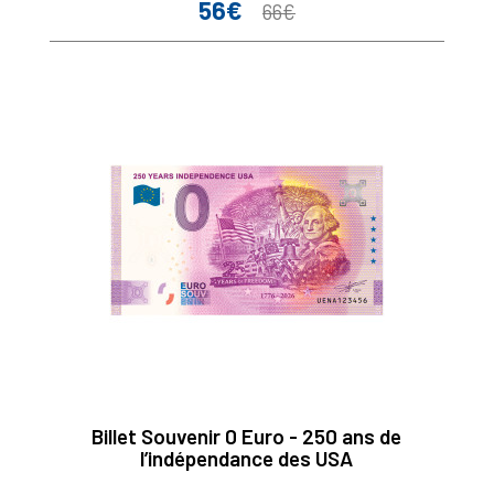
56€
Prix
Prix
66€
de
base
Billet Souvenir 0 Euro - 250 ans de
l’indépendance des USA