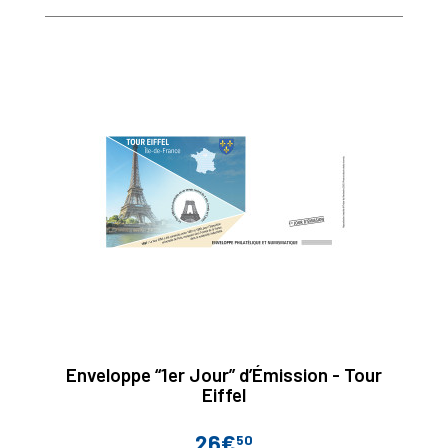
Enveloppe “1er Jour” d’Émission - Tour
Eiffel
26€
50
Prix