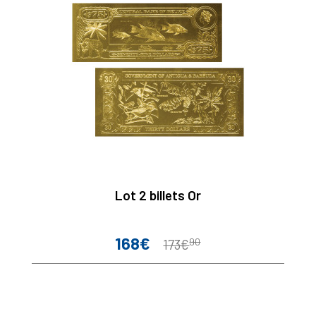
Lot 2 billets Or
168€
90
Prix
Prix
173€
de
base