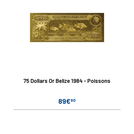
75 Dollars Or Belize 1984 - Poissons
89€
90
Prix