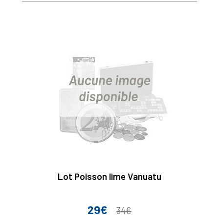
base
Lot Poisson lime Vanuatu
29€
Prix
Prix
34€
de