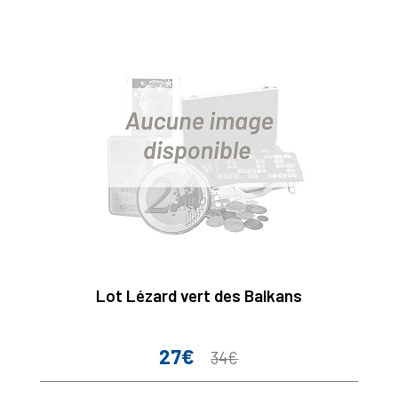
Lot Lézard vert des Balkans
27€
Prix
Prix
34€
de
base