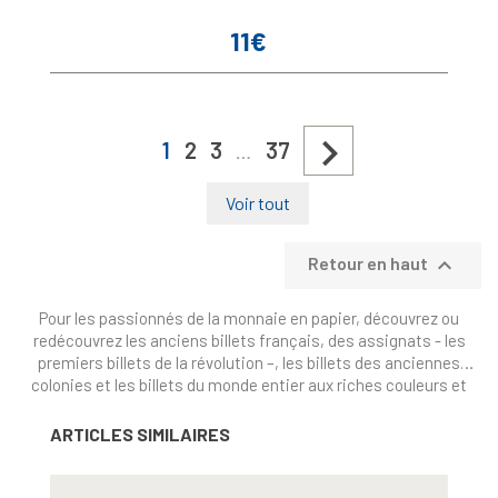
11€
Prix

1
2
3
37
…
Voir tout

Retour en haut
Pour les passionnés de la monnaie en papier, découvrez ou
redécouvrez les anciens billets français, des assignats - les
premiers billets de la révolution –, les billets des anciennes
colonies et les billets du monde entier aux riches couleurs et
illustrations.
ARTICLES SIMILAIRES