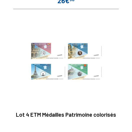
26€
Prix
Lot 4 ETM Médailles Patrimoine colorisés