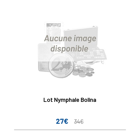
Lot Nymphale Bolina
27€
Prix
Prix
34€
de
base