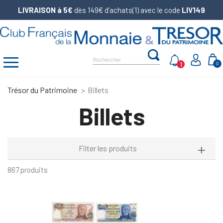
LIVRAISON à 5€
dès 149€ d’achats(1) avec le code
LIV149
1
0
Trésor du Patrimoine
Billets
Billets
Filter les produits
867 produits