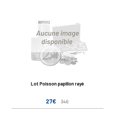
Lot Poisson papillon rayé
27€
Prix
Prix
34€
de
base