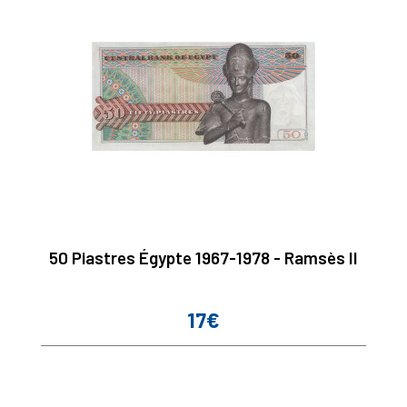
50 Piastres Égypte 1967-1978 - Ramsès II
17€
Prix