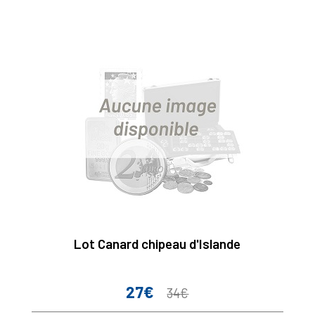
Lot Canard chipeau d'Islande
27€
Prix
Prix
34€
de