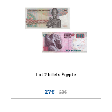
Lot 2 billets Égypte
27€
Prix
Prix
29€
de
base