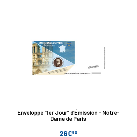
base
Enveloppe “1er Jour” d’Émission - Notre-
Dame de Paris
26€
50
Prix