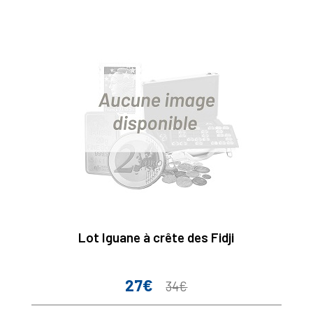
Lot Iguane à crête des Fidji
27€
Prix
Prix
34€
de
base