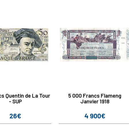
cs Quentin de La Tour
5 000 Francs Flameng
- SUP
Janvier 1918
26€
4 900€
Prix
Prix