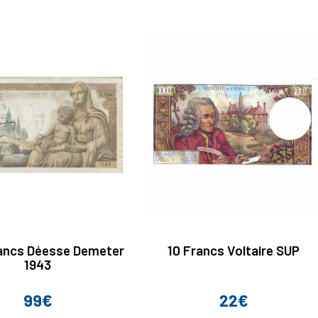
ancs Déesse Demeter
10 Francs Voltaire SUP
1943
99€
22€
Prix
Prix