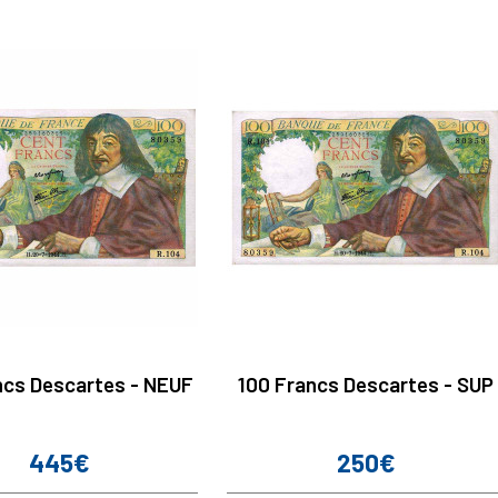
ncs Descartes - NEUF
100 Francs Descartes - SUP
445€
250€
Prix
Prix