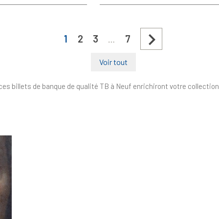
de
base

1
2
3
7
…
Voir tout
s billets de banque de qualité TB à Neuf enrichiront votre collection.