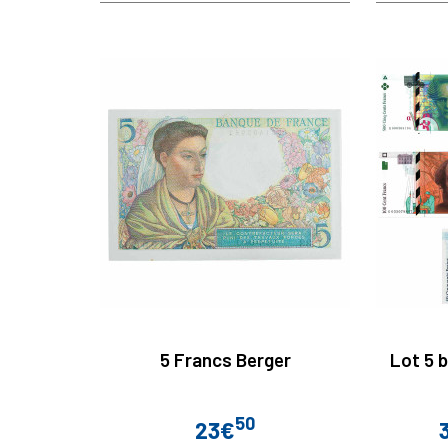
5 Francs Berger
Lot 5 b
50
23€
Prix
P