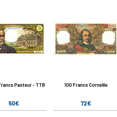
 Francs Pasteur - TTB
100 Francs Corneille
50€
72€
Prix
Prix