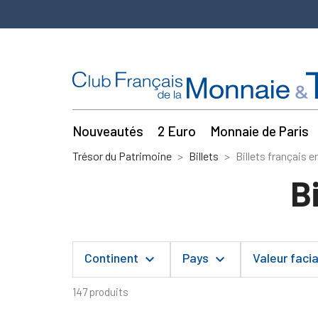
Nouveautés
2 Euro
Monnaie de Paris
Trésor du Patrimoine
Billets
Billets français e
B
Continent
Pays
Valeur faci
keyboard_arrow_down
keyboard_arrow_down
147 produits