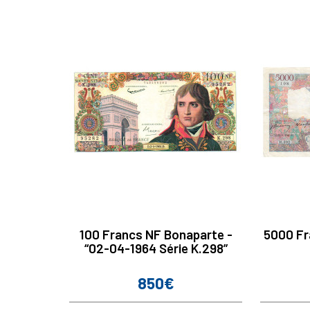
100 Francs NF Bonaparte -
5000 Fr
“02-04-1964 Série K.298”
850€
Prix