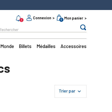
Connexion
Mon panier
0
1
Monde
Billets
Médailles
Accessoires
cs
Trier par
keyboard_arrow_down