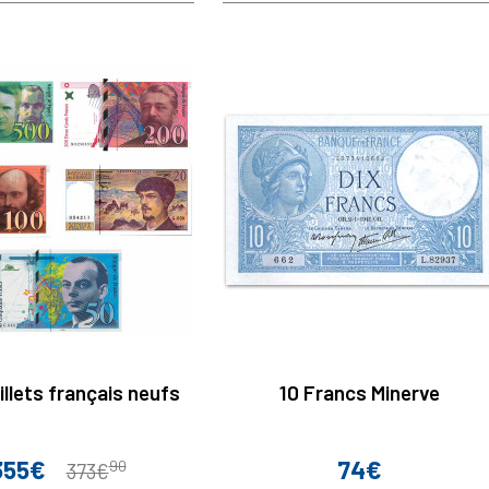
illets français neufs
10 Francs Minerve
355€
74€
rix
Prix
Prix
90
373€