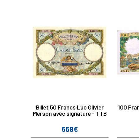
Billet 50 Francs Luc Olivier
100 Fra
Merson avec signature - TTB
568€
Prix