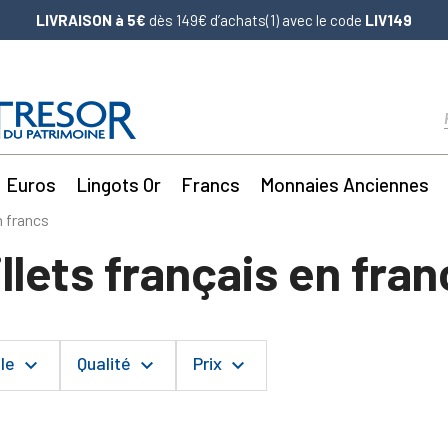
LIVRAISON à 5€
dès 149€ d’achats(1) avec le code
LIV149
Euros
Lingots Or
Francs
Monnaies Anciennes
n francs
illets français en fran
ale
Qualité
Prix
keyboard_arrow_down
keyboard_arrow_down
keyboard_arrow_down