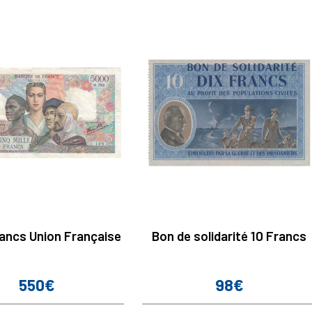
ancs Union Française
Bon de solidarité 10 Francs
550€
98€
Prix
Prix