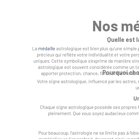
Nos mé
Quelle est 
La
médaille
astrologique est bien plus qu’une simple 
précieux qui reflète votre individualité et votre p
uniques. Cette symbolique s’exprime de manière sing
astrologique est souvent considérée comme un tali
Pourquoi choi
apporter protection, chance, force et harmonie. C
Votre signe astrologique, influencé par les astres,
u
Un
Chaque signe astrologique possède ses propres fo
pleinement. Que vous soyez audacieux comme 
Pour beaucoup, l’astrologie ne se limite pas à l’o
matérialise ce lien profond, devenant ainsi un po