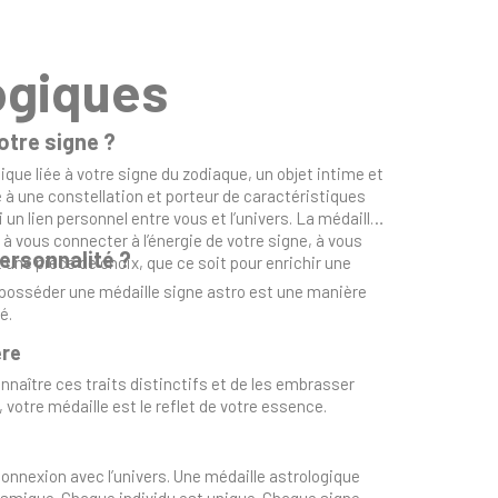
ogiques
otre signe ?
que liée à votre signe du zodiaque, un objet intime et
é à une constellation et porteur de caractéristiques
un lien personnel entre vous et l’univers. La médaille
 vous connecter à l’énergie de votre signe, à vous
personnalité ?
 une pièce de choix, que ce soit pour enrichir une
ou posséder une médaille signe astro est une manière
é.
ère
naître ces traits distinctifs et de les embrasser
tre médaille est le reflet de votre essence.
connexion avec l’univers. Une médaille astrologique
cosmique. Chaque individu est unique. Chaque signe