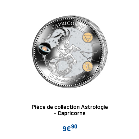
Pièce de collection Astrologie
- Capricorne
90
9€
Prix