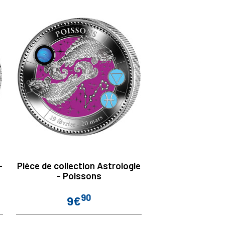
-
Pièce de collection Astrologie
- Poissons
90
9€
Prix