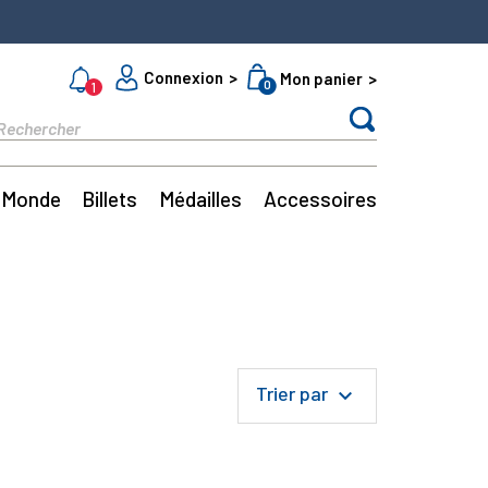
Connexion
Mon panier
0
1
Monde
Billets
Médailles
Accessoires
Trier par
keyboard_arrow_down