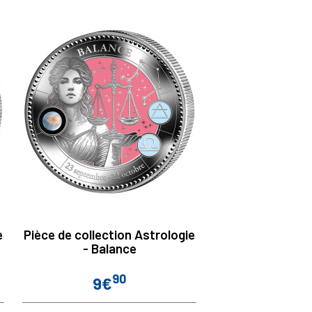
e
Pièce de collection Astrologie
- Balance
90
9€
Prix