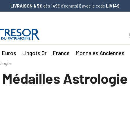
LIVRAISON à 5€
dès 149€ d’achats(1) avec le code
LIV149
Euros
Lingots Or
Francs
Monnaies Anciennes
ologie
Médailles Astrologie