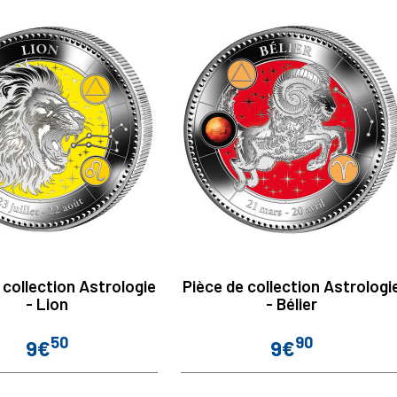
 collection Astrologie
Pièce de collection Astrologi
- Lion
- Bélier
50
90
9€
9€
Prix
Prix