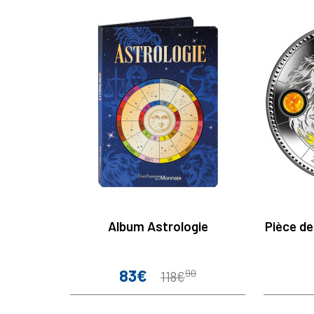
Album Astrologie
Pièce de
83€
Prix
Prix
90
118€
de
base