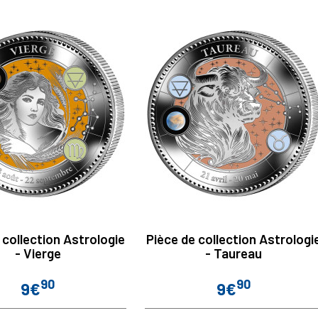
 collection Astrologie
Pièce de collection Astrologi
- Vierge
- Taureau
90
90
9€
9€
Prix
Prix