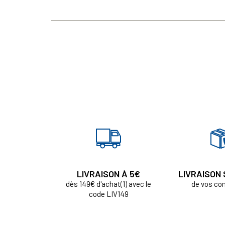
LIVRAISON À 5€
LIVRAISON
dès 149€ d'achat(1) avec le
de vos c
code LIV149