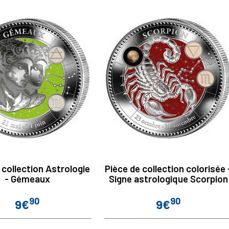
 collection Astrologie
Pièce de collection colorisée 
- Gémeaux
Signe astrologique Scorpion
90
90
9€
9€
Prix
Prix