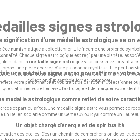
dailles signes astrol
la signification d’une médaille astrologique selon v
pièce numismatique à collectionner. Elle incarne une profonde symboli
ersonnalité. Chaque signe astrologique est régi par une planète, associ
ulière dans la
médaille signe astro
que vous possédez, créant ainsi 
sman, une pièce chargée d’une puissance mystique. Elle peut servir à
sir une médaille signe astro pour affirmer votre 
ette médaille allie esthétisme et spiritualité. Son raffinement en fait
collection d’un symbole fort et intemporel.
 reflète votre personnalité et vos traits de caractère. Collectionner 
nique d’affirmer votre lien avec l’astrologie et de marquer votre identit
e médaille astrologique comme reflet de votre caract
rces et particularités. Une médaille signe astro vous permet de recon
un Bélier, sociable comme un Gémeaux ou loyal comme un Taureau, vo
Un objet chargé d’énergie et de spiritualité
bservation des étoiles. C’est un chemin de compréhension de soi et de 
rte-bonheur, une amulette protectrice ou un symbole de spiritualité 