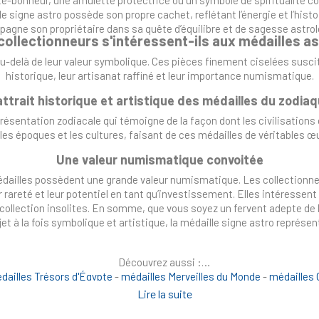
 signe astro possède son propre cachet, reflétant l’énergie et l’histoi
agne son propriétaire dans sa quête d’équilibre et de sagesse astrol
collectionneurs s'intéressent-ils aux médailles a
au-delà de leur valeur symbolique. Ces pièces finement ciselées suscit
historique, leur artisanat raffiné et leur importance numismatique.
attrait historique et artistique des médailles du zodia
résentation zodiacale qui témoigne de la façon dont les civilisations o
 les époques et les cultures, faisant de ces médailles de véritables œu
Une valeur numismatique convoitée
dailles possèdent une grande valeur numismatique. Les collectionneur
r rareté et leur potentiel en tant qu’investissement. Elles intéresse
collection insolites. En somme, que vous soyez un fervent adepte de l
et à la fois symbolique et artistique, la médaille signe astro représen
Découvrez aussi :
dailles Trésors d'Égypte
-
médailles Merveilles du Monde
-
médailles
Lire la suite