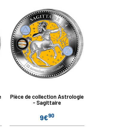
e
Pièce de collection Astrologie
- Sagittaire
90
9€
Prix