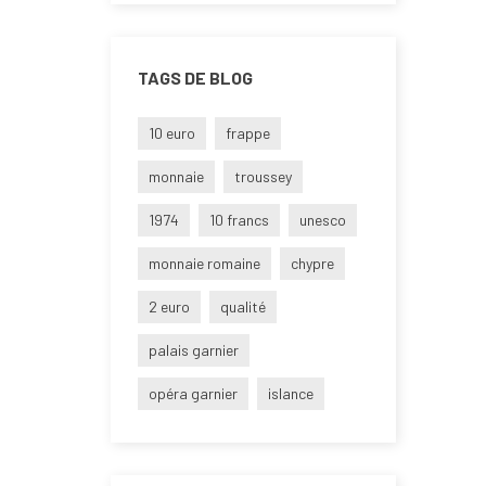
TAGS DE BLOG
10 euro
frappe
monnaie
troussey
1974
10 francs
unesco
monnaie romaine
chypre
2 euro
qualité
palais garnier
opéra garnier
islance