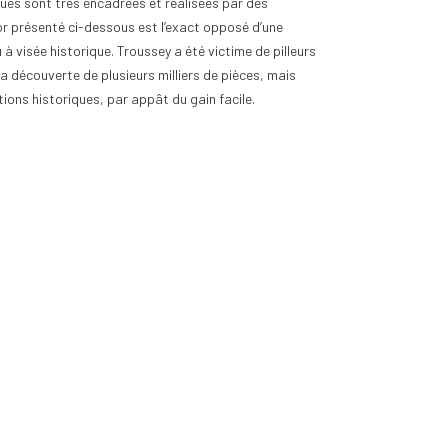
ques sont très encadrées et réalisées par des
or présenté ci-dessous est l’exact opposé d’une
à visée historique. Troussey a été victime de pilleurs
la découverte de plusieurs milliers de pièces, mais
ions historiques, par appât du gain facile.