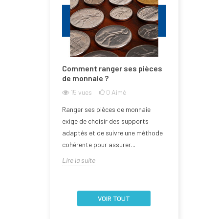
e la Bulgarie
Comment ranger ses pièces
Comment n
one euro ?
de monnaie ?
de monnai
l'abîmer ?
mé
15
vues
0
Aimé
17
vues
rée dans la zone
Ranger ses pièces de monnaie
Aborder la q
 2026, devenant
exige de choisir des supports
d’une pièce 
embre de l'Union
adaptés et de suivre une méthode
nécessite un
cohérente pour assurer...
la fragilité de 
Lire la suite
Lire la suite
VOIR TOUT