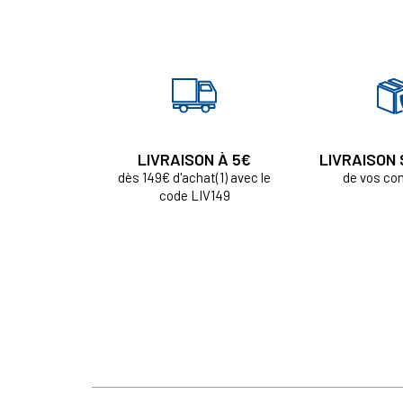
LIVRAISON À 5€
LIVRAISON
dès 149€ d'achat(1) avec le
de vos c
code LIV149