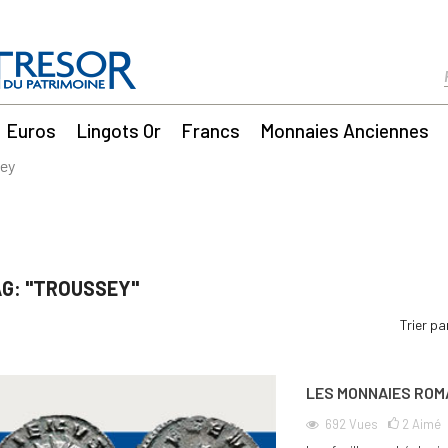
Euros
Lingots Or
Francs
Monnaies Anciennes
sey
G: "TROUSSEY"
Trier pa
LES MONNAIES ROM
692
Vues
2
Aimé