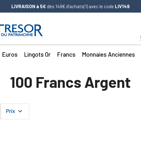
LIVRAISON à 5€
dès 149€ d’achats(1) avec le code
LIV149
Euros
Lingots Or
Francs
Monnaies Anciennes
100 Francs Argent
Prix
keyboard_arrow_down