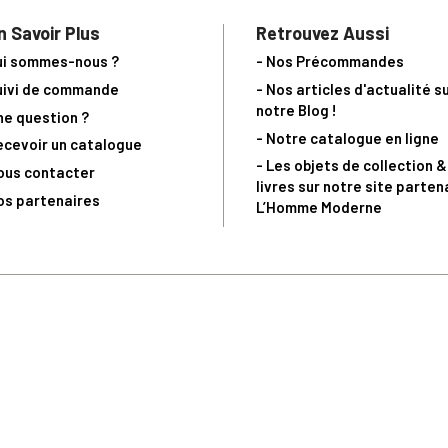
n Savoir Plus
Retrouvez Aussi
ui sommes-nous ?
- Nos Précommandes
uivi de commande
- Nos articles d'actualité s
notre Blog !
ne question ?
- Notre catalogue en ligne
ecevoir un catalogue
- Les objets de collection &
ous contacter
livres sur notre site parten
os partenaires
L’Homme Moderne
nde est sujette à notre acceptation et livrable dans la limite des stocks 
 la livraison à 5 Euros dès 149 Euros d’achat, pour toute commande passée 
précommandes. Code non cumulable avec tout autre Code Privilège.