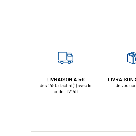
LIVRAISON À 5€
LIVRAISON
dès 149€ d'achat(1) avec le
de vos c
code LIV149