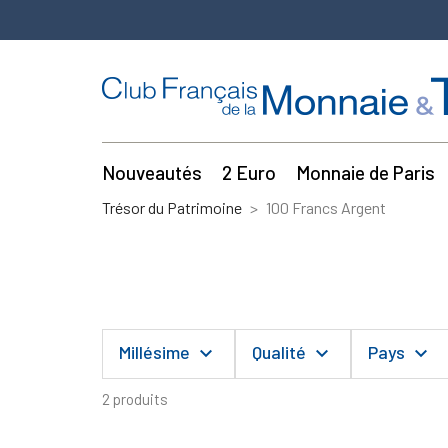
Nouveautés
2 Euro
Monnaie de Paris
Trésor du Patrimoine
100 Francs Argent
Millésime
Qualité
Pays
keyboard_arrow_down
keyboard_arrow_down
keyboard_arrow_down
2 produits