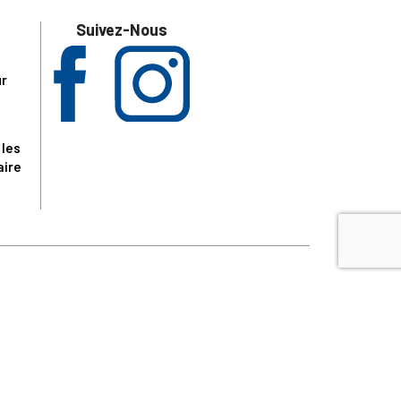
Suivez-Nous
ur
 les
aire
disponibles.
sur le site tresordupatrimoine.fr, hors produits en