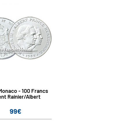
 Monaco - 100 Francs
nt Rainier/Albert
99€
Prix