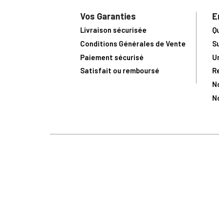
Vos Garanties
E
Livraison sécurisée
Q
Conditions Générales de Vente
S
Paiement sécurisé
U
Satisfait ou remboursé
R
N
N
Toute comma
(1) Avec le code Privilège
LIV149
vous bénéficiez de