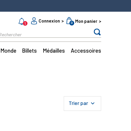
Connexion
Mon panier
0
1
Monde
Billets
Médailles
Accessoires
Trier par
keyboard_arrow_down