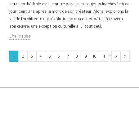
cette cathédrale à nulle autre pareille et toujours inachevée à ce
jour, cent ans après la mort de son créateur. Alors, explorons la
vie de l’architecte qui révolutionna son art et bâtit, à travers
son œuvre, une exception culturelle à lui tout seul.
Lire la suite
....
2
3
4
5
6
7
8
9
10
11
1