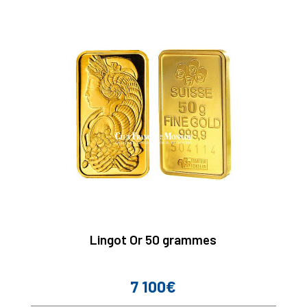
Lingot Or 50 grammes
7 100€
Prix