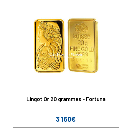
Lingot Or 20 grammes - Fortuna
3 160€
Prix