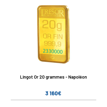
Lingot Or 20 grammes - Napoléon
3 160€
Prix