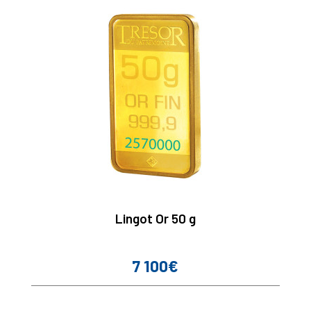
Lingot Or 50 g
7 100€
Prix