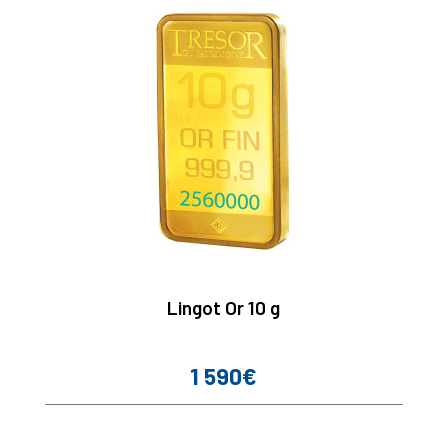
Lingot Or 10 g
1 590€
Prix