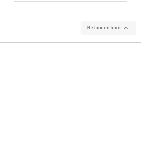

Retour en haut