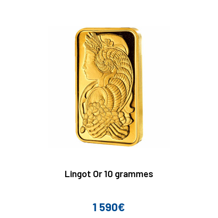
Lingot Or 10 grammes
1 590€
Prix