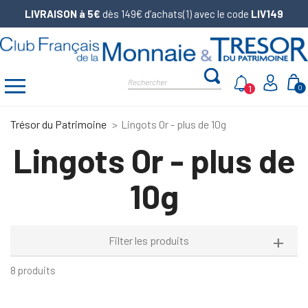
LIVRAISON à 5€
dès 149€ d’achats(1) avec le code
LIV149
1
0
Trésor du Patrimoine
Lingots Or - plus de 10g
Lingots Or - plus de
10g
Filter les produits
8 produits