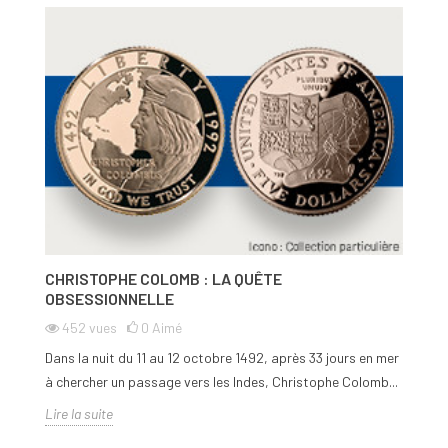
CHRISTOPHE COLOMB : LA QUÊTE
E
OBSESSIONNELLE
452
vues
0
Aimé
El
Dans la nuit du 11 au 12 octobre 1492, après 33 jours en mer
po
à chercher un passage vers les Indes, Christophe Colomb...
Li
Lire la suite