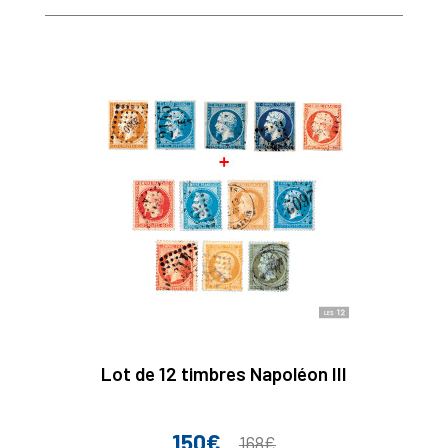
Lot de 12 timbres Napoléon III
150€
Prix
Prix
168€