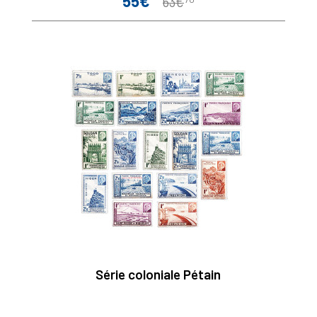
55€
63€
de
base
Série coloniale Pétain