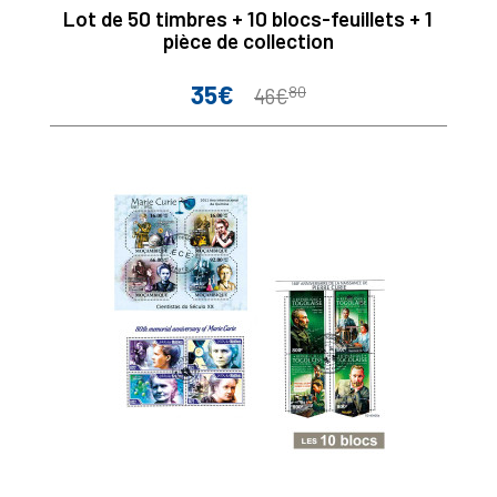
Lot de 50 timbres + 10 blocs-feuillets + 1
pièce de collection
35€
80
Prix
Prix
46€
de
base