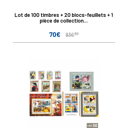
Lot de 100 timbres + 20 blocs-feuillets + 1
pièce de collection...
70€
30
Prix
Prix
83€
de
base