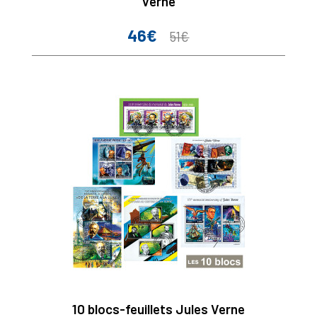
Verne
46€
Prix
Prix
51€
de
base
10 blocs-feuillets Jules Verne