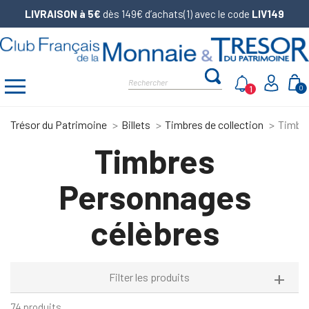
LIVRAISON à 5€
dès 149€ d’achats(1) avec le code
LIV149
1
0
Trésor du Patrimoine
Billets
Timbres de collection
Timbre
Timbres
Personnages
célèbres
Filter les produits
74 produits