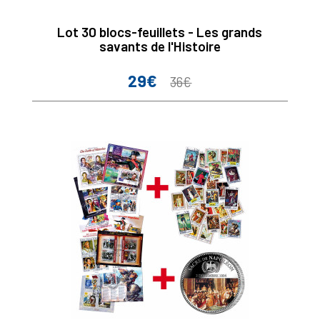
Lot 30 blocs-feuillets - Les grands
savants de l'Histoire
29€
Prix
Prix
36€
de
base