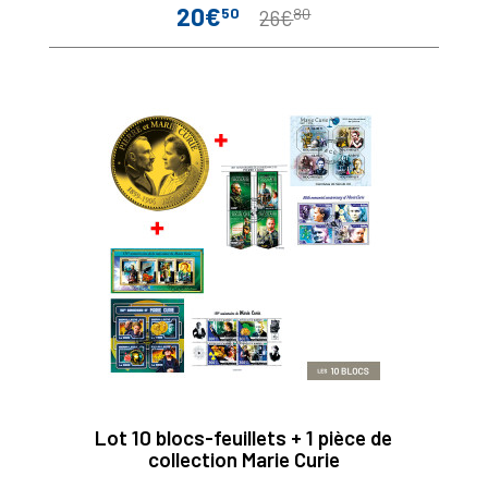
20€
50
80
Prix
Prix
26€
de
base
Lot 10 blocs-feuillets + 1 pièce de
collection Marie Curie