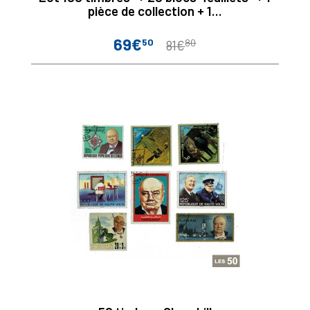
pièce de collection + 1...
69€
50
80
Prix
Prix
81€
de
base