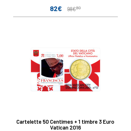
82€
80
Prix
Prix
98€
de
base
Cartelette 50 Centimes + 1 timbre 3 Euro
Vatican 2016