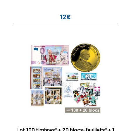
12€
Prix
Lot 100 timbres* + 20 blocs-feuillets* + 1