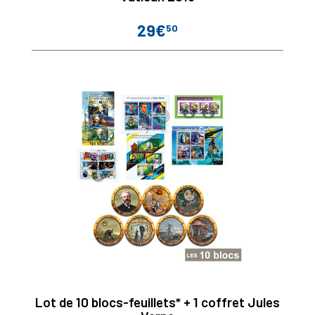
29€
50
Prix
Lot de 10 blocs-feuillets* + 1 coffret Jules