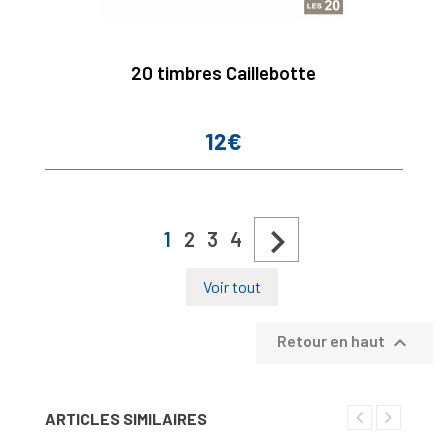
20 timbres Caillebotte
12€
Prix

1
2
3
4
Voir tout

Retour en haut
ARTICLES SIMILAIRES