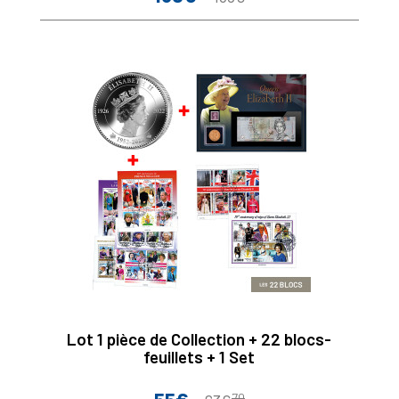
de
base
Lot 1 pièce de Collection + 22 blocs-
feuillets + 1 Set
70
Prix
Prix