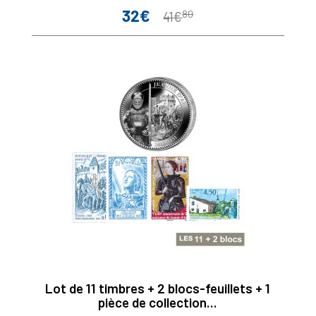
32€
80
Prix
Prix
41€
de
base
Lot de 11 timbres + 2 blocs-feuillets + 1
pièce de collection...