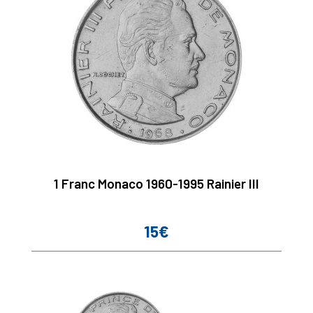
1 Franc Monaco 1960-1995 Rainier III
15€
Prix