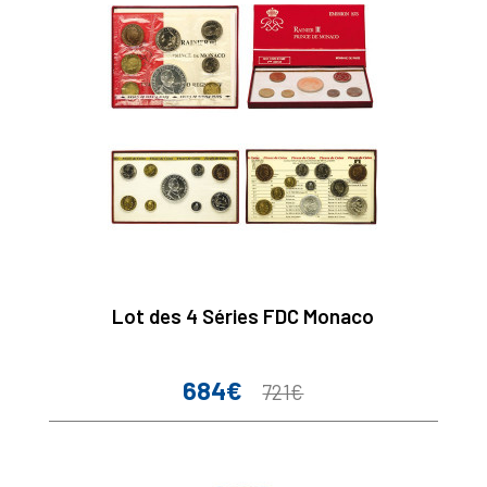
Lot des 4 Séries FDC Monaco
684€
Prix
Prix
721€
de
base