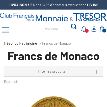
LIVRAISON à 5€
dès 149€ d’achats(1) avec le code
LIV149
1
0
Trésor du Patrimoine
Francs de Monaco
Francs de Monaco
Filter les produits
19 produits