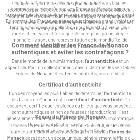
désir, du fait de leur faible circulation monétaire. De plus,
également partie des raisons pour lesquelles ils sont si
comme toute monnaie rare, les Francs de Monaco sont un
recherchés par les collectionneurs. Chaque pièce ou billet est
testament de l'histoire vivante, capturant un morceau du passé
comme un livre ouvert sur l'histoire du pays monégasque. La
En somme, les Francs de Monaco suscitent un grand intérêt en
pour les générations futures.
numismatique transcende la simple récolte de pièces ; elle est
tant que monnaies de collection pour leur attrait visuel, leur
une apparition physique de l'héritage national de Monaco.
rareté et leur valeur historique. Ils sont plus qu'une simple
monnaie. Ils sont une représentation de la mondialité, de
Comment identifier les Francs de Monaco
l'histoire et de la souveraineté d'une nation.
authentiques et éviter les contrefaçons ?
Dans le monde de la numismatique, l'
authenticité
est un
aspect clé. Pour un collectionneur, savoir identifier les véritables
Francs de Monaco et éviter les contrefaçons est vital.
Certificat d'authenticité
L'un des moyens les plus fiables de déterminer l'authenticité
des francs de Monaco est le
certificat d'authenticité
. Ce
document certifie que les pièces ou billets que vous possédez
sont authentiques et non de fausses reproductions. Il est
Sceau du Prince de Monaco
généralement fourni par l'émetteur ou un expert numismatique
reconnu. Un certificat d'authenticité est la preuve que votre
Le sceau du Prince de Monaco est une autre façon de vérifier
monnaie de collection est véritable.
l'authenticité des francs monégasques. Tous les
Francs de
Monaco
possèdent un sceau unique, généralement l'effigie ou