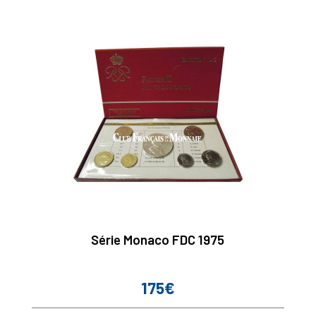
Série Monaco FDC 1975
175€
Prix