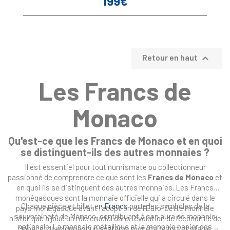
199€
Prix

Retour en haut
Les Francs de
Monaco
Qu'est-ce que les Francs de Monaco et en quoi
se distinguent-ils des autres monnaies ?
Il est essentiel pour tout numismate ou collectionneur
passionné de comprendre ce que sont les
Francs de Monaco
et
en quoi ils se distinguent des autres monnaies. Les Francs
monégasques sont la monnaie officielle qui a circulé dans le
Chaque pièce et billet en
Francs
porte les symboles de la
pays monégasque avant l'adoption de l'Euro. Cette monnaie
souveraineté de Monaco, contribuant à son aura de monnaie
historique a joué un rôle crucial dans l'évolution de l'économie de
nationale. La monnaie métallique et la monnaie papier des
Monaco, développant un système monétaire fort et stable.