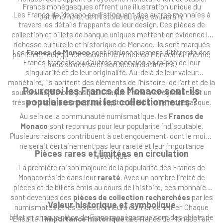
Francs monégasques offrent une illustration unique du
Les Francs de Monaco se distinguent des autres monnaies à
patrimoine et de l'histoire du pays souverain.
travers les détails frappants de leur design. Ces pièces de
collection et billets de banque uniques mettent en évidence la
richesse culturelle et historique de Monaco. Ils sont marqués
Les
Francs de Monaco
sont intrinsèquement différents des
par l'émetteur, qui est souvent le Prince de Monaco lui-même,
Francs français ou d'autres monnaies en raison de leur
avec sa devise et son sceau distinctifs.
singularité et de leur originalité. Au-delà de leur valeur
monétaire, ils abritent des éléments de l'histoire, de l'art et de la
Pourquoi les Francs de Monaco sont-ils
souveraineté monégasque. Chaque Franc monégasque est un
populaires parmi les collectionneurs ?
trésor en soi, incarnant un chapitre de l'Histoire monégasque.
Au sein de la communauté numismatique, les
Francs de
Monaco
sont reconnus pour leur popularité indiscutable.
Plusieurs raisons contribuent à cet engouement, dont le moins
ne serait certainement pas leur rareté et leur importance
Pièces rares et limitées en circulation
historique.
La première raison majeure de la popularité des Francs de
Monaco réside dans leur
rareté
. Avec un nombre limité de
pièces et de billets émis au cours de l'histoire, ces monnaies
sont devenues des
pièces de collection recherchées
par les
Valeur historique et symbolique
numismates et les collectionneurs du monde entier. Chaque
billet et chaque pièce de Franc monégasque sont des objets de
Ensuite, l'
importance historique
des francs de Monaco fait