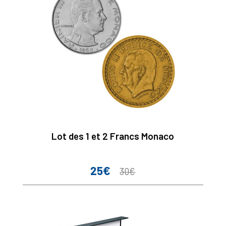
Lot des 1 et 2 Francs Monaco
25€
Prix
Prix
30€
de
base