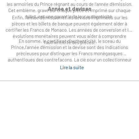
les armoiries du Prince régnant au cours de l'année d'émission.
Année et devises
Cet emblème, gravé sur chaque pièce et imprimé sur chaque
billet, est une garantie de leur authenticité.
Enfin, l'année d'émission et les devises imprimées sur les
pièces et les billets de banque peuvent également aider à
certifier les Francs de Monaco. Les années de conversion et les
évolutions monétaires peuvent vous aider à comprendre
En somme, le certificat d'authenticité, le sceau du
l'authenticité des pièces.
Prince,l'année d'émission et la devise sont des indications
précieuses pour distinguer les Francs monégasques
authentiques des contrefaçons. La clé pour un collectionneur
est la connaissance et l'observance minutieuse de ces détails.
Lire la suite