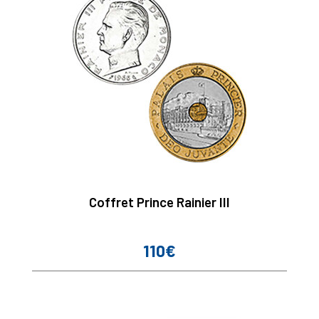
Coffret Prince Rainier III
110€
Prix