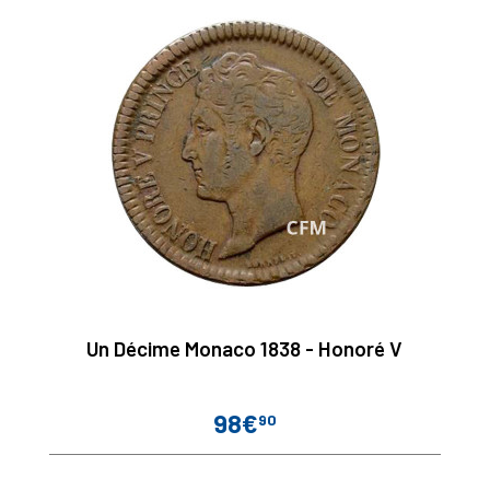
Un Décime Monaco 1838 - Honoré V
98€
90
Prix