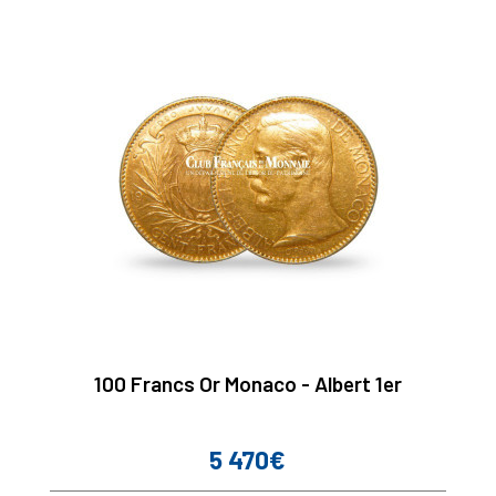
100 Francs Or Monaco - Albert 1er
5 470€
Prix