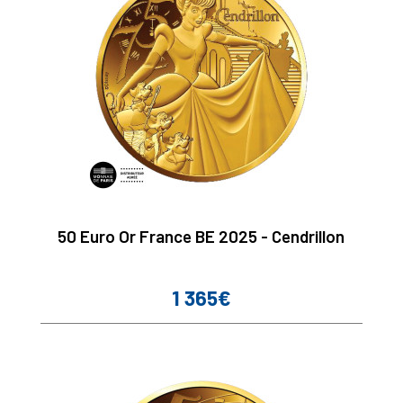
50 Euro Or France BE 2025 - Cendrillon
1 365€
Prix