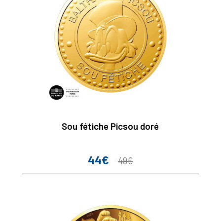
Sou fétiche Picsou doré
44€
Prix
Prix
49€
de
base