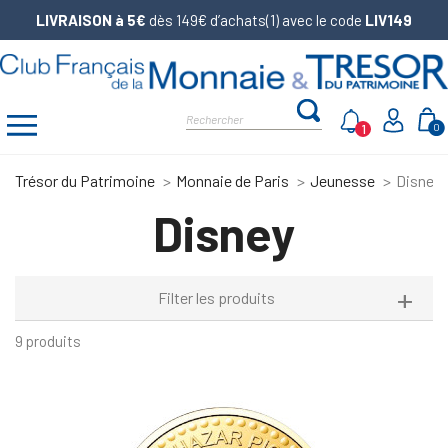
LIVRAISON à 5€
dès 149€ d’achats(1) avec le code
LIV149
1
0
Trésor du Patrimoine
Monnaie de Paris
Jeunesse
Disney
Disney
Filter les produits
9 produits