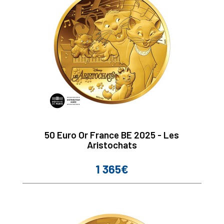
50 Euro Or France BE 2025 - Les
Aristochats
1 365€
Prix