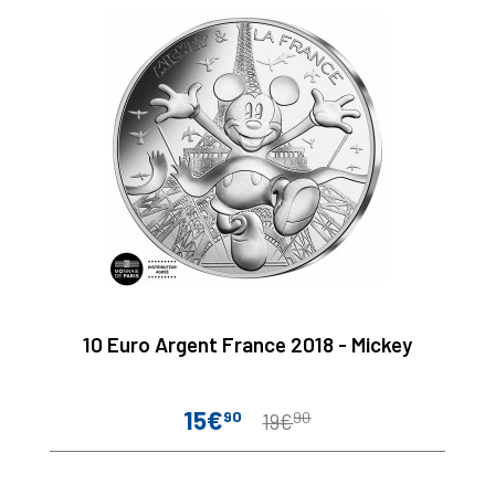
10 Euro Argent France 2018 - Mickey
15€
90
90
Prix
Prix
19€
de
base