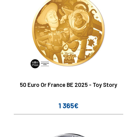
50 Euro Or France BE 2025 - Toy Story
1 365€
Prix