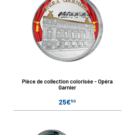
Pièce de collection colorisée - Opéra
Garnier
25€
50
Prix