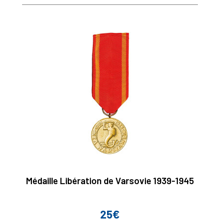
base
Médaille Libération de Varsovie 1939-1945
25€
Prix