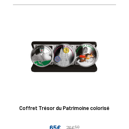
Coffret Trésor du Patrimoine colorisé
65€
50
Prix
Prix
76€