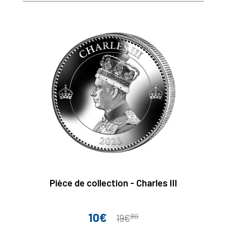
base
Pièce de collection - Charles III
10€
80
Prix
Prix
19€
de