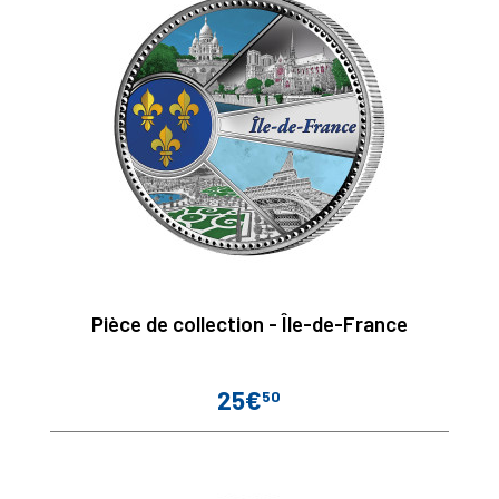
Pièce de collection - Île-de-France
25€
50
Prix