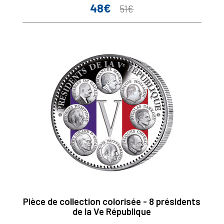
48€
Prix
Prix
51€
de
base
Pièce de collection colorisée - 8 présidents
de la Ve République