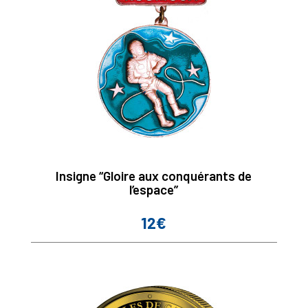
Insigne “Gloire aux conquérants de
l’espace”
12€
Prix