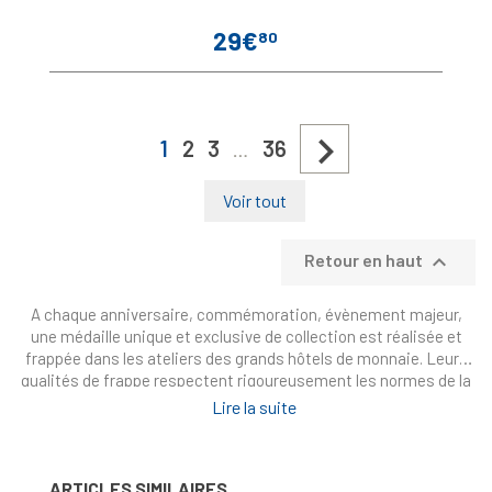
29€
80
Prix

1
2
3
36
…
Voir tout

Retour en haut
A chaque anniversaire, commémoration, évènement majeur,
une médaille unique et exclusive de collection est réalisée et
frappée dans les ateliers des grands hôtels de monnaie. Leurs
qualités de frappe respectent rigoureusement les normes de la
numismatique internationale : qualité "Belle Epreuve"(be),
Lire la suite
"Fleurs de Coins"(fdc), "Brillant Universel"(bu). La collection des
rois de France, des présidents de la république française, des
grands événements de votre vie, retrouvez toute l’Histoire de
ARTICLES SIMILAIRES
France ancienne et contemporaine en médailles. Et ne manquez