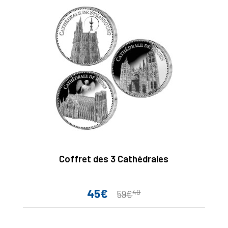
Coffret des 3 Cathédrales
45€
40
Prix
Prix
59€
de
base