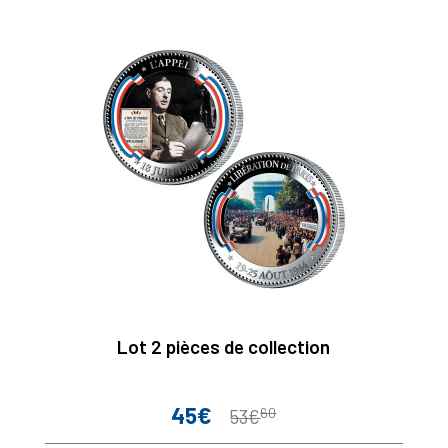
Lot 2 pièces de collection
45€
60
Prix
Prix
53€
de