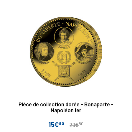
base
Pièce de collection dorée - Bonaparte -
Napoléon Ier
15€
80
80
Prix
Prix
29€
de