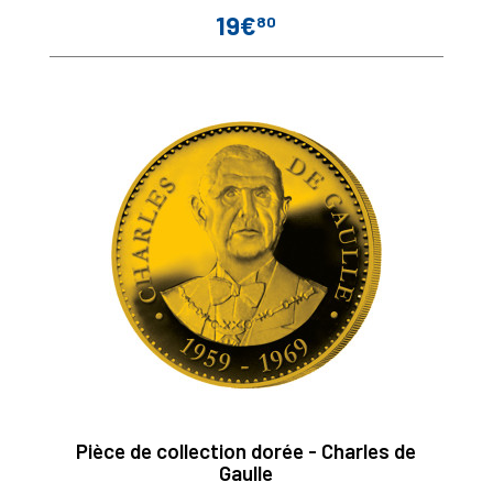
19€
80
Prix
Pièce de collection dorée - Charles de
Gaulle