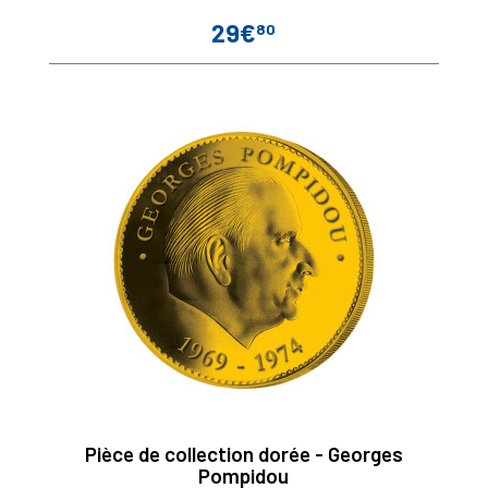
29€
80
Prix
Pièce de collection dorée - Georges
Pompidou