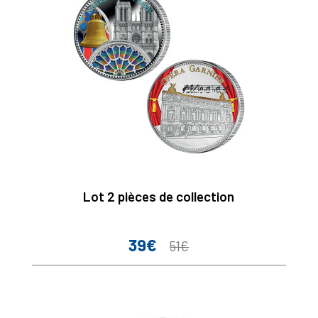
Lot 2 pièces de collection
39€
Prix
Prix
51€
de
base