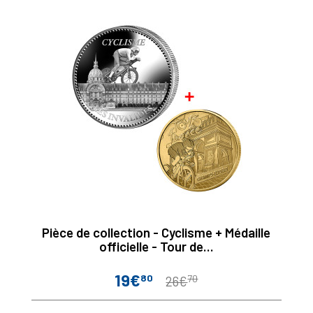
Pièce de collection - Cyclisme + Médaille
officielle - Tour de...
19€
80
70
Prix
Prix
26€
de
base