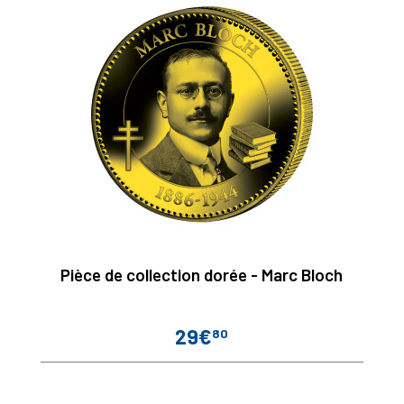
Pièce de collection dorée - Marc Bloch
29€
80
Prix