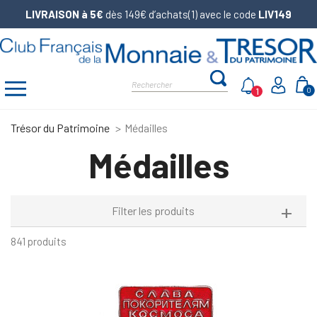
LIVRAISON à 5€
dès 149€ d’achats(1) avec le code
LIV149
1
0
Trésor du Patrimoine
Médailles
Médailles
Filter les produits
841 produits