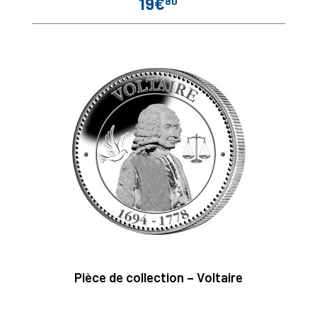
19€
80
Prix
Pièce de collection – Voltaire