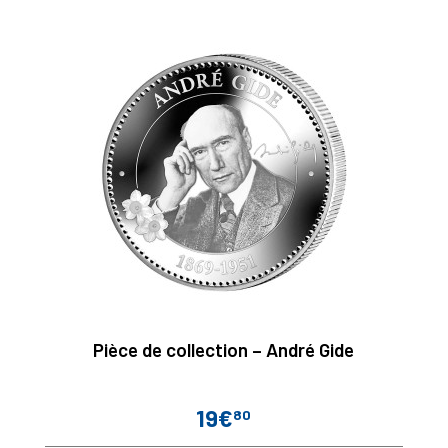
Pièce de collection – André Gide
19€
80
Prix