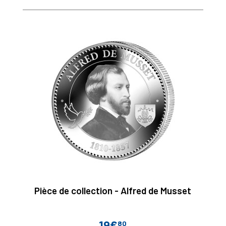
Pièce de collection - Alfred de Musset
19€
80
Prix