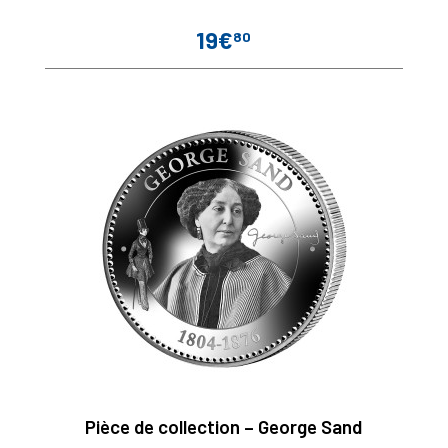
19€
80
Prix
Pièce de collection – George Sand