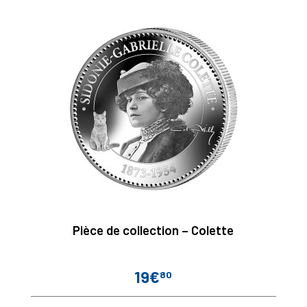
Pièce de collection – Colette
19€
80
Prix