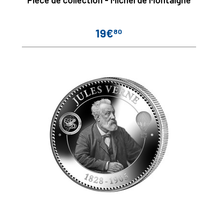
19€
80
Prix