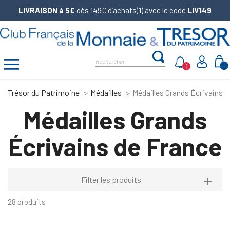
LIVRAISON à 5€
dès 149€ d’achats(1) avec le code
LIV149
1
0
Trésor du Patrimoine
Médailles
Médailles Grands Écrivains d
Médailles Grands
Écrivains de France
Filter les produits
28 produits