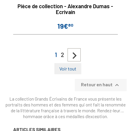
Pièce de collection - Alexandre Dumas -
Ecrivain
19€
80
Prix

1
2
Voir tout

Retour en haut
La collection Grands Écrivains de France vous présente les
portraits des hommes et des femmes qui ont fait la renommée
de la littérature française à travers le monde. Rendez-leur
hommage grâce à ces médailles d'exception.
ARTICLES SIMILAIRES