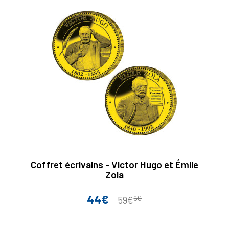
Coffret écrivains - Victor Hugo et Émile
Zola
44€
60
Prix
Prix
59€
de
base