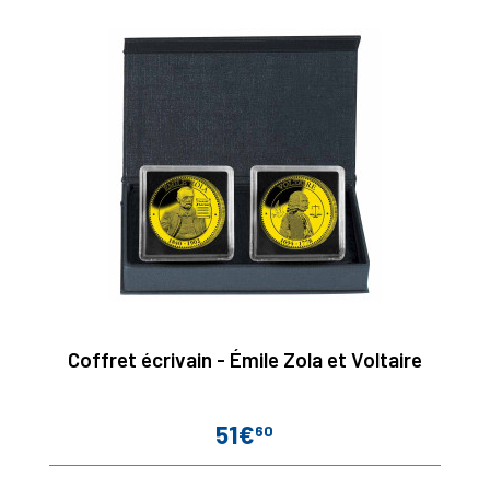
Coffret écrivain - Émile Zola et Voltaire
51€
60
Prix