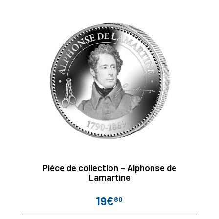
Pièce de collection – Alphonse de
Lamartine
19€
80
Prix