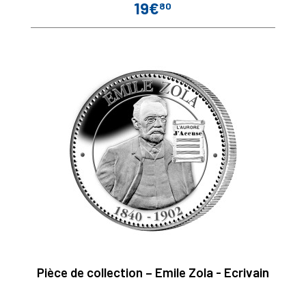
19€
80
Prix
Pièce de collection – Emile Zola - Ecrivain