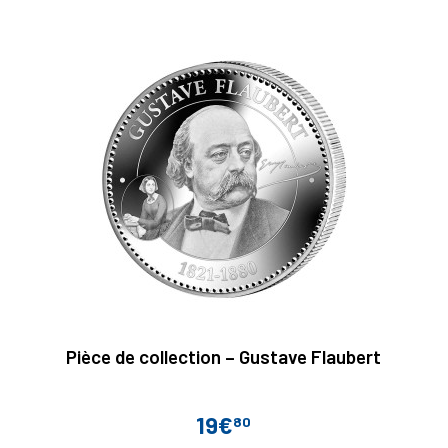
Pièce de collection – Gustave Flaubert
19€
80
Prix