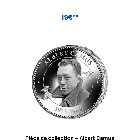
19€
80
Prix
Pièce de collection – Albert Camus