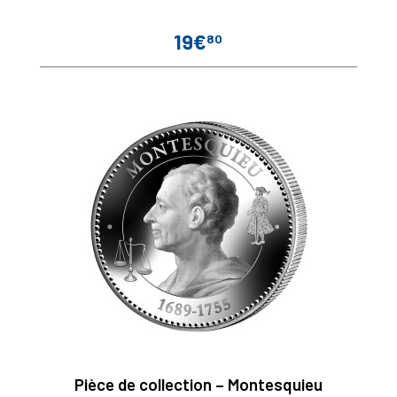
19€
80
Prix
Pièce de collection – Montesquieu