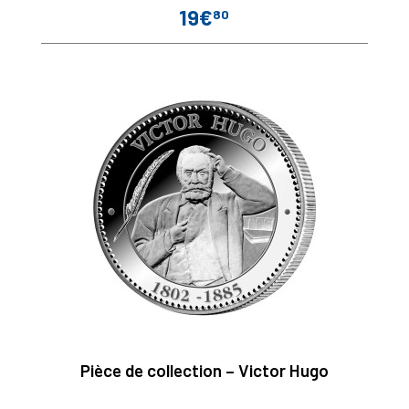
19€
80
Prix
Pièce de collection – Victor Hugo