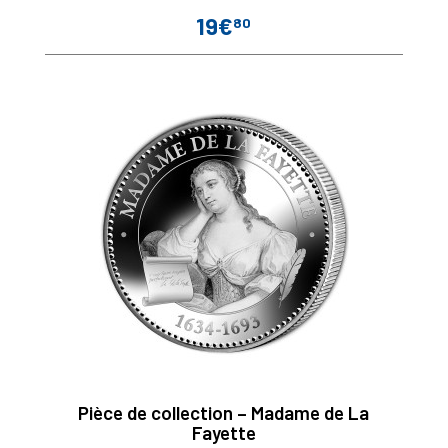
19€
80
Prix
Pièce de collection – Madame de La
Fayette