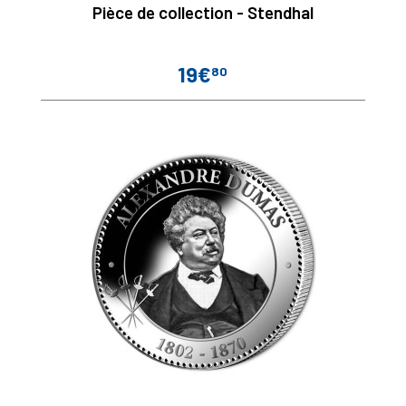
Pièce de collection - Stendhal
19€
80
Prix