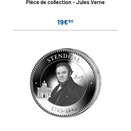
Pièce de collection - Jules Verne
19€
80
Prix