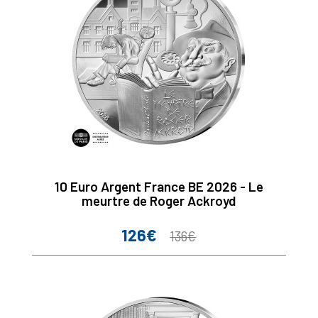
10 Euro Argent France BE 2026 - Le
meurtre de Roger Ackroyd
126€
Prix
Prix
136€
de
base