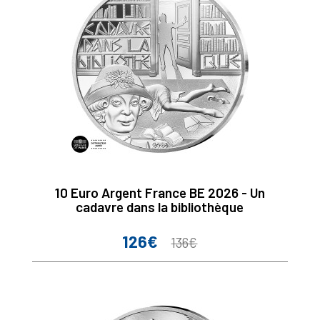
10 Euro Argent France BE 2026 - Un
cadavre dans la bibliothèque
126€
Prix
Prix
136€
de
base