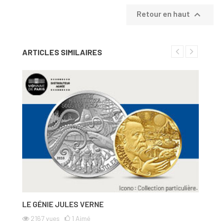

Retour en haut
ARTICLES SIMILAIRES
LE GÉNIE JULES VERNE
L
2167
vues
1
Aimé