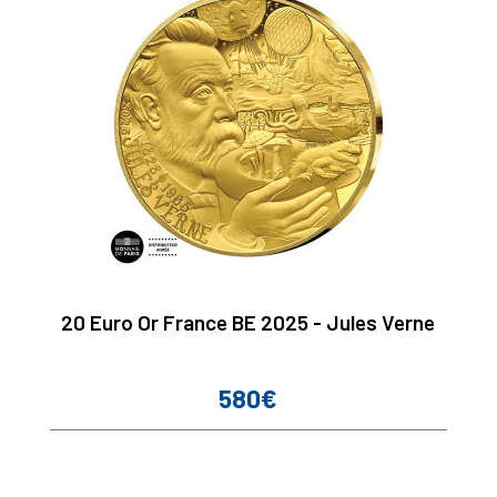
20 Euro Or France BE 2025 - Jules Verne
580€
Prix