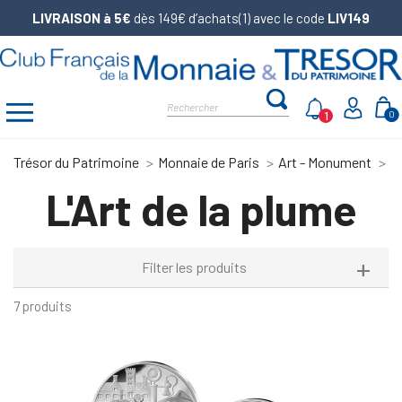
LIVRAISON à 5€
dès 149€ d’achats(1) avec le code
LIV149
1
0
Trésor du Patrimoine
Monnaie de Paris
Art - Monument
L'
L'Art de la plume
Filter les produits
7 produits