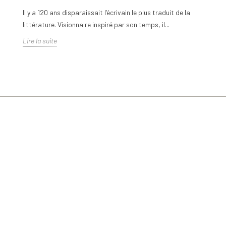
Il y a 120 ans disparaissait l’écrivain le plus traduit de la
La
littérature. Visionnaire inspiré par son temps, il...
du
Lire la suite
Li