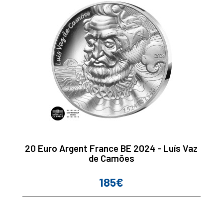
20 Euro Argent France BE 2024 - Luís Vaz
de Camões
185€
Prix