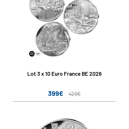
Lot 3 x 10 Euro France BE 2026
399€
Prix
Prix
420€
de
base