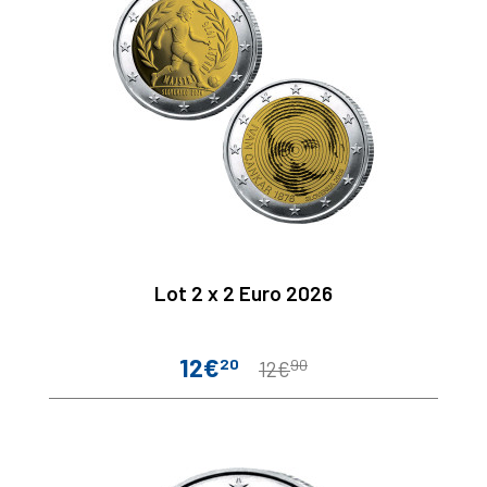
Lot 2 x 2 Euro 2026
12€
20
90
Prix
Prix
12€
de
base