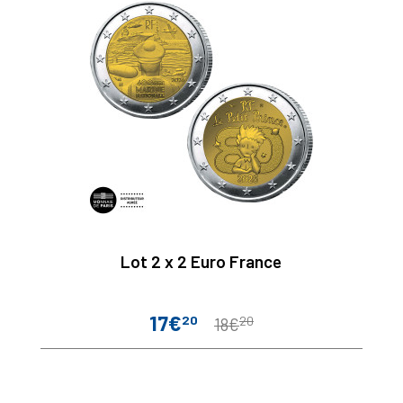
Lot 2 x 2 Euro France
17€
20
20
Prix
Prix
18€
de
base