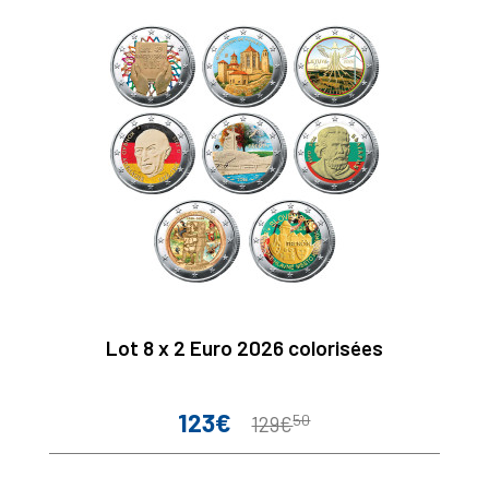
Lot 8 x 2 Euro 2026 colorisées
123€
50
Prix
Prix
129€
de
base