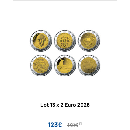
Lot 13 x 2 Euro 2026
123€
10
Prix
Prix
130€
de