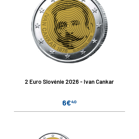
2 Euro Slovénie 2026 - Ivan Cankar
6€
40
Prix