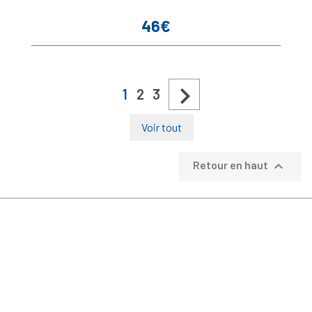
46€
Prix

1
2
3
Voir tout

Retour en haut