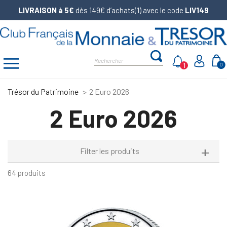
LIVRAISON à 5€
dès 149€ d’achats(1) avec le code
LIV149
1
0
Trésor du Patrimoine
2 Euro 2026
2 Euro 2026
Filter les produits
64 produits