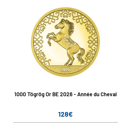
1000 Tögrög Or BE 2026 - Année du Cheval
128€
Prix