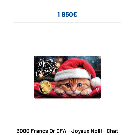
1 950€
Prix
3000 Francs Or CFA - Joyeux Noël - Chat