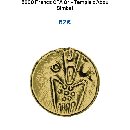
5000 Francs CFA Or - Temple d’Abou
Simbel
62€
Prix