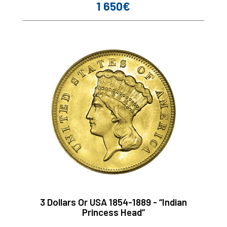
1 650€
Prix
3 Dollars Or USA 1854-1889 - “Indian
Princess Head”