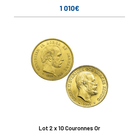
1 010€
Prix
Lot 2 x 10 Couronnes Or