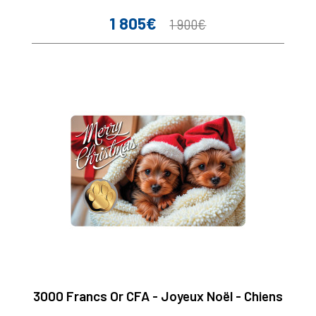
1 805€
Prix
Prix
1 900€
de
base
3000 Francs Or CFA - Joyeux Noël - Chiens