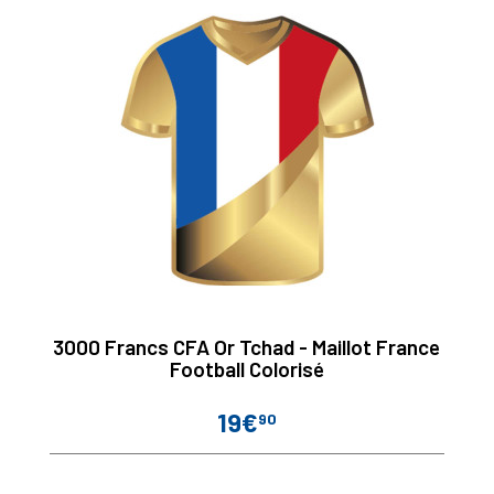
3000 Francs CFA Or Tchad - Maillot France
Football Colorisé
19€
90
Prix