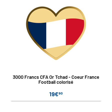
3000 Francs CFA Or Tchad - Coeur France
Football colorisé
19€
90
Prix