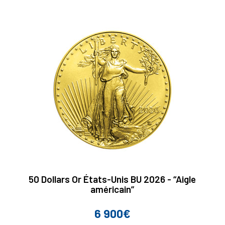
50 Dollars Or États-Unis BU 2026 - “Aigle
américain”
6 900€
Prix