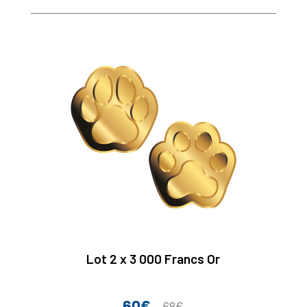
Lot 2 x 3 000 Francs Or
60€
Prix
Prix