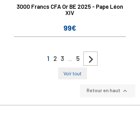
3000 Francs CFA Or BE 2025 - Pape Léon
XIV
99€
Prix

1
2
3
5
…
Voir tout

Retour en haut