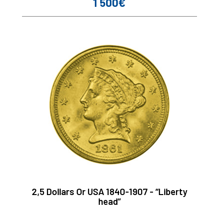
1 500€
Prix
2,5 Dollars Or USA 1840-1907 - “Liberty
head”