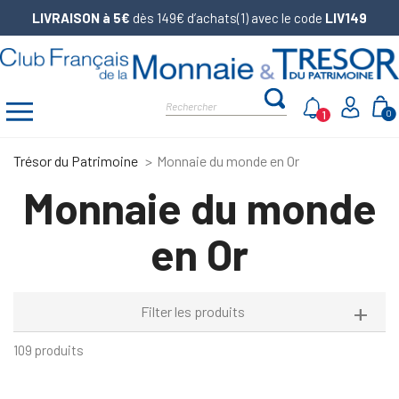
LIVRAISON à 5€
dès 149€ d’achats(1) avec le code
LIV149
1
0
Trésor du Patrimoine
Monnaie du monde en Or
Monnaie du monde
en Or
Filter les produits
109 produits