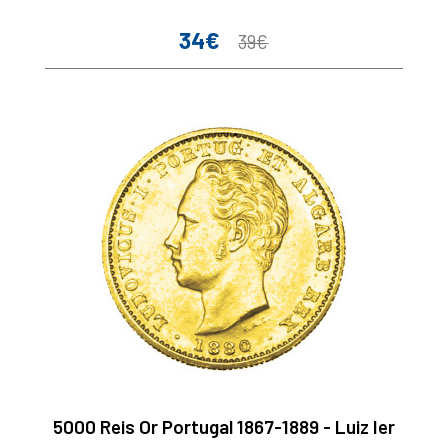
34€
Prix
Prix
39€
de
base
5000 Reis Or Portugal 1867-1889 - Luiz Ier