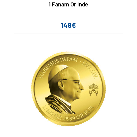
1 Fanam Or Inde
149€
Prix