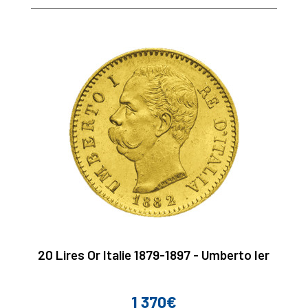
20 Lires Or Italie 1879-1897 - Umberto Ier
1 370€
Prix