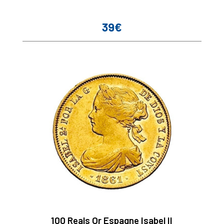
39€
Prix
100 Reals Or Espagne Isabel II