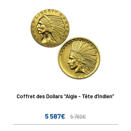
Coffret des Dollars “Aigle - Tête d’Indien”
5 587€
Prix
Prix
5 760€
de
base