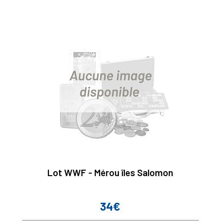
Lot WWF - Mérou îles Salomon
34€
Prix