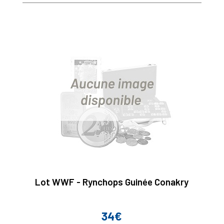
Lot WWF - Rynchops Guinée Conakry
34€
Prix