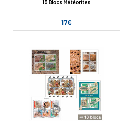
15 Blocs Météorites
17€
Prix