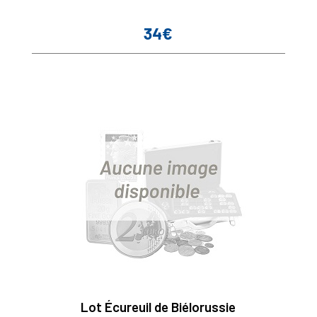
34€
Prix
Lot Écureuil de Biélorussie