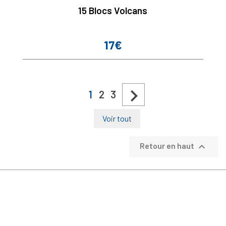
15 Blocs Volcans
17€
Prix

1
2
3
Voir tout

Retour en haut