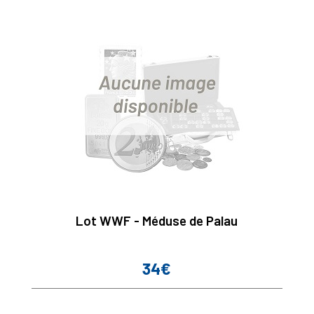
Lot WWF - Méduse de Palau
34€
Prix