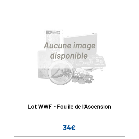
Lot WWF - Fou île de l'Ascension
34€
Prix