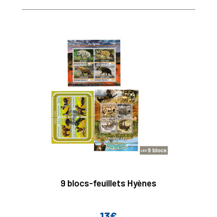
9 blocs-feuillets Hyènes
13€
Prix