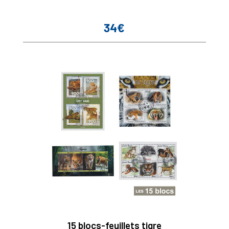
34€
Prix
15 blocs-feuillets tigre