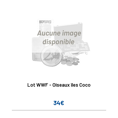
Lot WWF - Oiseaux îles Coco
34€
Prix