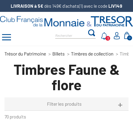
LIVRAISON à 5€
dès 149€ d’achats(1) avec le code
LIV149
1
0
Trésor du Patrimoine
Billets
Timbres de collection
Timbre
Timbres Faune &
flore
Filter les produits
70 produits