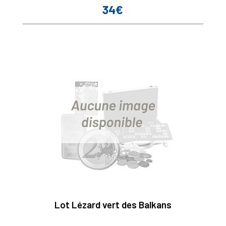
34€
Prix
Lot Lézard vert des Balkans