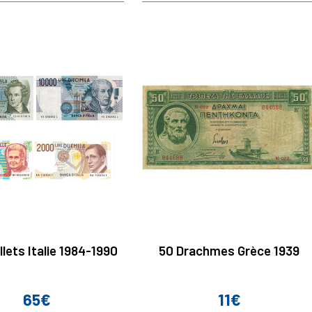
llets Italie 1984-1990
50 Drachmes Grèce 1939
65€
11€
Prix
Prix