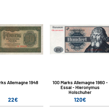
rks Allemagne 1948
100 Marks Allemagne 1960 -
Essai - Hieronymus
Holschuher
22€
120€
Prix
Prix