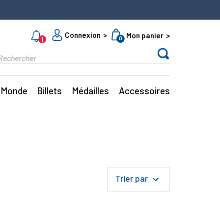
Connexion
Mon panier
0
1
Monde
Billets
Médailles
Accessoires
Trier par
keyboard_arrow_down