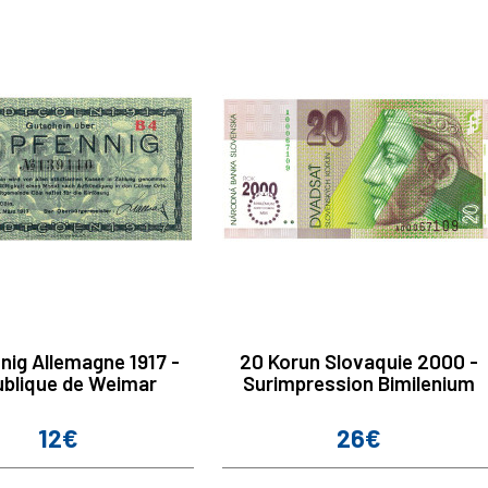
nig Allemagne 1917 -
20 Korun Slovaquie 2000 -
blique de Weimar
Surimpression Bimilenium
12€
26€
Prix
Prix