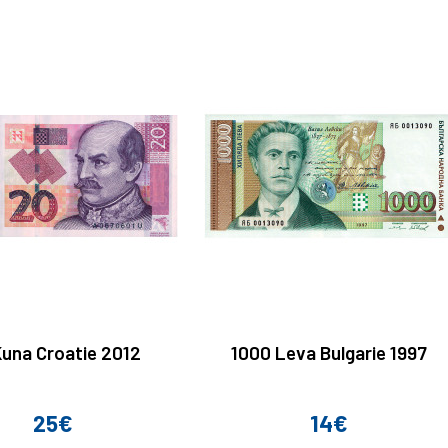
Kuna Croatie 2012
1000 Leva Bulgarie 1997
25€
14€
Prix
Prix