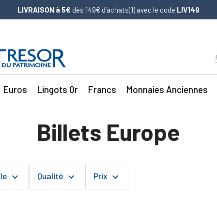
LIVRAISON à 5€
dès 149€ d’achats(1) avec le code
LIV149
Euros
Lingots Or
Francs
Monnaies Anciennes
Billets Europe
ale
Qualité
Prix
keyboard_arrow_down
keyboard_arrow_down
keyboard_arrow_down