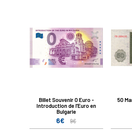
Billet Souvenir 0 Euro -
50 Ma
Introduction de l’Euro en
Bulgarie
6€
Prix
Prix
9€
de
base