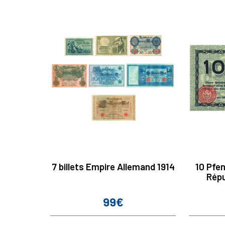
7 billets Empire Allemand 1914
10 Pfen
Répu
99€
Prix