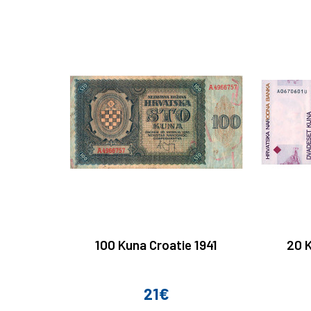
100 Kuna Croatie 1941
20 
21€
Prix