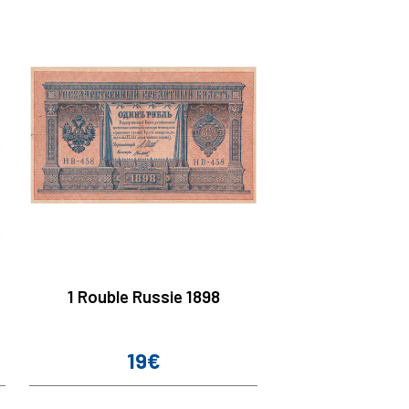
1 Rouble Russie 1898
19€
Prix