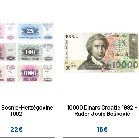
ts Bosnie-Herzégovine
10000 Dinars Croatie 1992 -
1992
Ruđer Josip Bošković
22€
16€
Prix
Prix