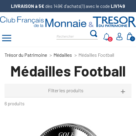
LIVRAISON à 5€
dès 149€ d’achats(1) avec le code
LIV149
0
0
Trésor du Patrimoine
Médailles
Médailles Football
Médailles Football
Filter les produits
6 produits