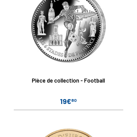
Pièce de collection - Football
19€
80
Prix