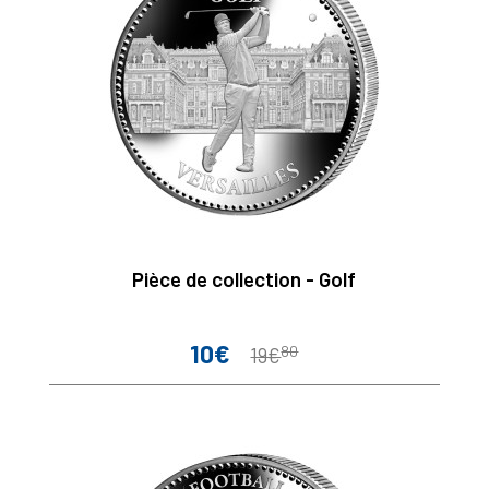
Pièce de collection - Golf
10€
80
Prix
Prix
19€
de
base