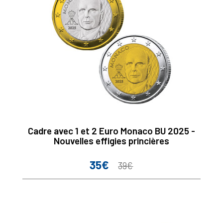
Cadre avec 1 et 2 Euro Monaco BU 2025 -
Nouvelles effigies princières
35€
Prix
Prix
39€
de
base