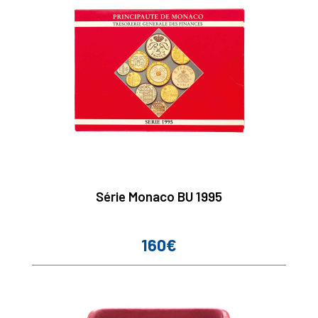
Série Monaco BU 1995
160€
Prix