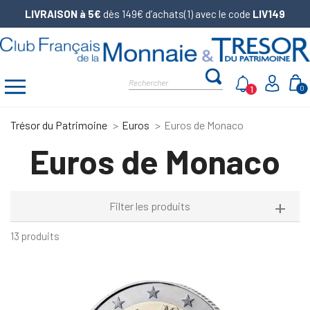
LIVRAISON à 5€
dès 149€ d’achats(1) avec le code
LIV149
1
0
Trésor du Patrimoine
Euros
Euros de Monaco
Euros de Monaco
Filter les produits
13 produits