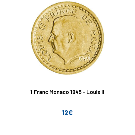
1 Franc Monaco 1945 - Louis II
12€
Prix