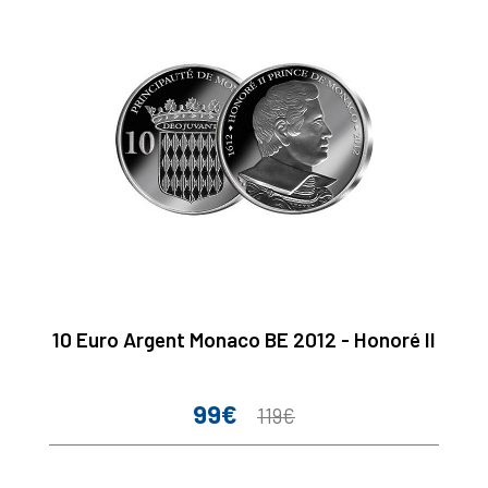
10 Euro Argent Monaco BE 2012 - Honoré II
99€
Prix
Prix
119€
de
base