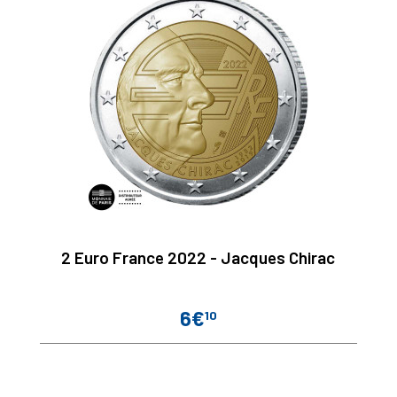
2 Euro France 2022 - Jacques Chirac
6€
10
Prix