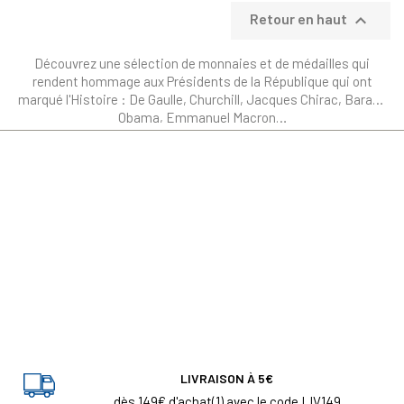

Retour en haut
Découvrez une sélection de monnaies et de médailles qui
rendent hommage aux Présidents de la République qui ont
marqué l'Histoire : De Gaulle, Churchill, Jacques Chirac, Barack
Obama, Emmanuel Macron…
LIVRAISON À 5€
dès 149€ d'achat(1) avec le code LIV149