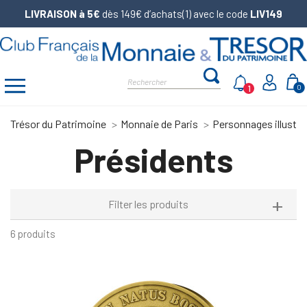
LIVRAISON à 5€
dès 149€ d’achats(1) avec le code
LIV149
1
0
Trésor du Patrimoine
Monnaie de Paris
Personnages illustre
Présidents
Filter les produits
6 produits