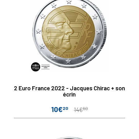
2 Euro France 2022 - Jacques Chirac + son
écrin
10€
20
60
Prix
Prix
14€
de
base