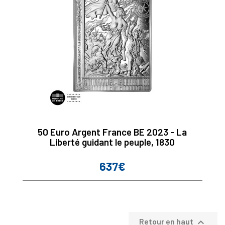
50 Euro Argent France BE 2023 - La
Liberté guidant le peuple, 1830
637€
Prix

Retour en haut