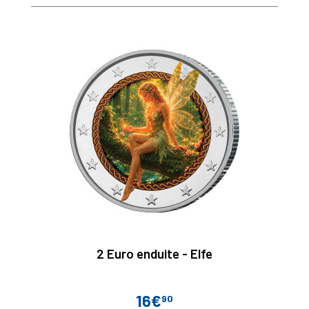
base
2 Euro enduite - Elfe
16€
90
Prix