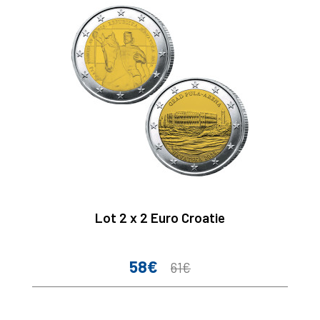
Lot 2 x 2 Euro Croatie
58€
Prix
Prix
61€
de
base