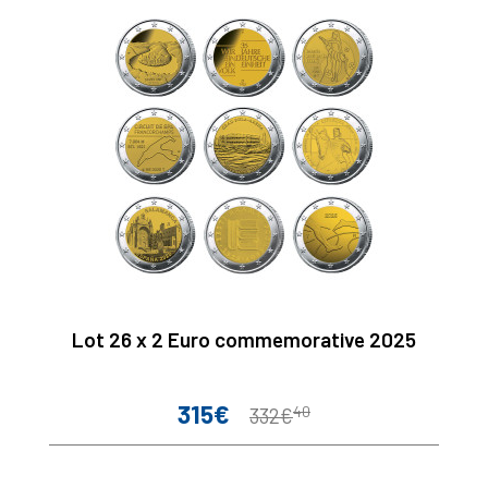
Lot 26 x 2 Euro commemorative 2025
315€
40
Prix
Prix
332€
de
base