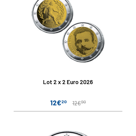
Lot 2 x 2 Euro 2026
12€
20
90
Prix
Prix
12€
de
base