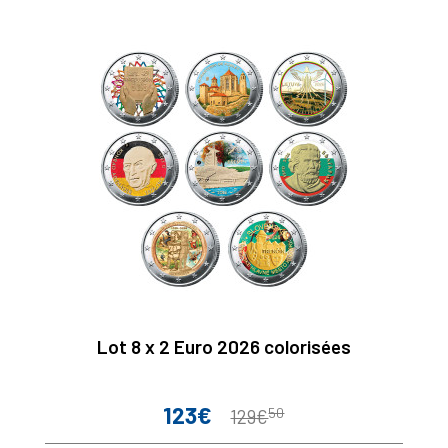
Lot 8 x 2 Euro 2026 colorisées
123€
50
Prix
Prix
129€
de