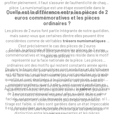
profiter pleinement, il faut s'assurer de l'authenticité de chaque
pièce. La numismatique est une étape essentielle dans le
Quelle est la différence entre les pièces de 2
parcours de tout collectionneur passionné.<:p>
euros commémoratives et les pièces
ordinaires ?
Les pièces de 2 euros font partie intégrante de notre quotidien,
mais savez-vous que certaines d'entre elles peuvent être
considérées comme de véritables
trésors numismatiques
?
C'est précisément le cas des pièces de 2 euros
En fait, la principale différence entre les pièces de 2 euros
commémoratives. Il est donc pertinent de distinguer ces deux
commémoratives et les pièces ordinaires réside dans le motif
types de pièces.
représenté sur la face nationale de la pièce. Les pièces
ordinaires ont des motifs qui restent constants année après
De plus, la façon dont ces pièces sont produites et distribuées
année. En revanche, pour les pièces commémoratives, le motif
est différente. Les pièces courantes sont produites en grande
sur la face nationale est modifié pour rendre hommage à des
quantité et sont destinées à la circulation générale. Les pièces
événements historiques importants, des personnalités
commémoratives, quant à elles, sont souvent produites en
nationales significatives ou des anniversaires emblématiques.
Autre élément à prendre en considération : la
valeur
des pièces
quantités limitées, et bien qu'elles soient légales et puissent
de 2 euros commémoratives peut aller au-delà de leur valeur
être utilisées comme moyens de paiement, elles sont
faciale, notamment si la demande est supérieure à l'offre, si le
généralement collectionnées plutôt que dépensées.
tirage est faible, si elles sont gardées dans un état impeccable
Il est donc évident que le monde de la numismatique fasse une
ou si elles ont une importance historique ou symbolique
distinction entre les pièces courantes et les pièces