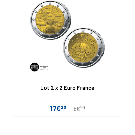
Lot 2 x 2 Euro France
17€
20
20
Prix
Prix
18€
de
base