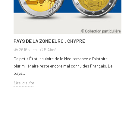
PAYS DE LA ZONE EURO : CHYPRE
L
D
2616
vues
5
Aimé
Ce petit État insulaire de la Méditerranée à l’histoire
Le
plurimillénaire reste encore mal connu des Français. Le
di
pays...
Li
Lire la suite