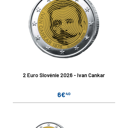
2 Euro Slovénie 2026 - Ivan Cankar
6€
40
Prix