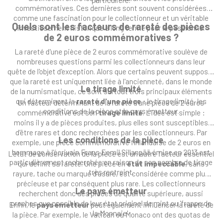
particulière.
commémoratives. Ces dernières sont souvent considérées
comme une fascination pour le collectionneur et un véritable
Quels sont les facteurs de rareté des pièces
investissement historique à long terme pour le passionné.
de 2 euros commémoratives ?
La rareté d'une pièce de 2 euros commémorative soulève de
nombreuses questions parmi les collectionneurs dans leur
quête de l'objet d'exception. Alors que certains peuvent supposer
que la rareté est uniquement liée à l'ancienneté, dans le monde
Le tirage limité
de la numismatique, ce sont surtout trois principaux éléments
qui déterminent la
rareté d'une pièce
: le tirage limité, les
Un facteur déterminant de la rareté d'une pièce de 2 euros
conditions de la pièce et le pays émetteur.
commémorative est son
tirage limité
. L’idée est simple :
moins il y a de pièces produites, plus elles sont susceptibles
d’être rares et donc recherchées par les collectionneurs. Par
Les conditions de la pièce
exemple, une pièce commémorative finlandaise de 2 euros en
hommage à l'écrivain Frans Eemil Sillanpää émise en 2013 est
L’état de conservation de la pièce est un autre facteur essentiel
particulièrement recherchée en raison de son nombre de tirage
qui définit sa rareté. Une pièce en
état impeccable
, sans
très restreint.
rayure, tache ou marque d'usure, est considérée comme plus
précieuse et par conséquent plus rare. Les collectionneurs
Le pays émetteur
recherchent donc des pièces de qualité supérieure, aussi
proches que possible de leur état originel de mint ou 'frappe de
Enfin, le
pays émetteur
peut également influencer la rareté de
la Monnaie'.
la pièce. Par exemple, le Vatican ou Monaco ont des quotas de