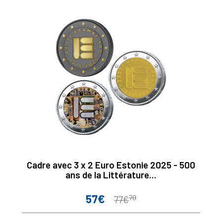
Cadre avec 3 x 2 Euro Estonie 2025 - 500
ans de la Littérature...
57€
70
Prix
Prix
77€
de
base