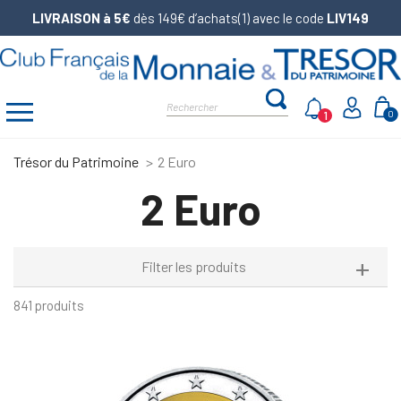
LIVRAISON à 5€
dès 149€ d’achats(1) avec le code
LIV149
1
0
Trésor du Patrimoine
2 Euro
2 Euro
Filter les produits
841 produits