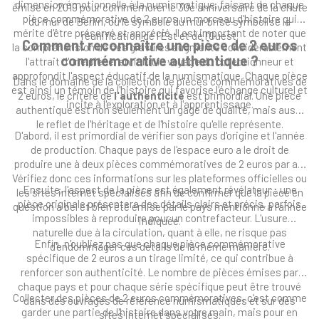
dimension émotionnelle à la numismatique, faisant de chaque
émise en 2019 pour commémorer le 30e anniversaire de la chute
pièce commémorative de 2 euros un morceau d'histoire qui
du mur de Berlin, où le symbole du mur brisé symbolise la
mérite d'être préservé et apprécié. Il est important de noter que
réunification de l'Est et de l'Ouest.
Comment reconnaître une pièce de 2 euros
la compréhension de ces gravures augmente considérablement
commémorative authentique ?
l'attrait d'une pièce, enrichit le voyage du collectionneur et
approfondit l'aspect éducatif de la numismatique. Chaque pièce
Dans le domaine de la collection de pièces commémoratives de
est ainsi un témoin de l'histoire qui favorise l'échange culturel et
2 euros, le critère de
l'authenticité
est primordial. Une pièce
incite à l'exploration et à l'apprentissage.
authentique est non seulement un gage de qualité, mais aussi
le reflet de l'héritage et de l'histoire qu'elle représente.
D'abord, il est primordial de vérifier son pays d'origine et l'année
de production. Chaque pays de l'espace euro a le droit de
produire une à deux pièces commémoratives de 2 euros par an.
Vérifiez donc ces informations sur les plateformes officielles ou
Ensuite, l'aspect de la pièce est également révélateur : une
les sites internet spécialisés afin de confirmer que la pièce en
pièce originale présentera des détails clairs et précis, parfois
question a bel et bien été émise par le pays mentionné à l'année
impossibles à reproduire pour un contrefacteur. L'usure
indiquée.
naturelle due à la circulation, quant à elle, ne risque pas
Enfin, n'oubliez pas que chaque pièce commémorative
d'endommager ces détails de la même manière.
spécifique de 2 euros a un tirage limité, ce qui contribue à
renforcer son authenticité. Le nombre de pièces émises par
chaque pays et pour chaque série spécifique peut être trouvé
Collecter des pièces de 2 euros commémoratives, c'est comme
dans des ouvrages de référence numismatiques et sur des
garder une partie de l'histoire dans votre main, mais pour en
sites internet spécialisés.