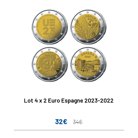
Lot 4 x 2 Euro Espagne 2023-2022
32€
Prix
Prix
34€
de
base