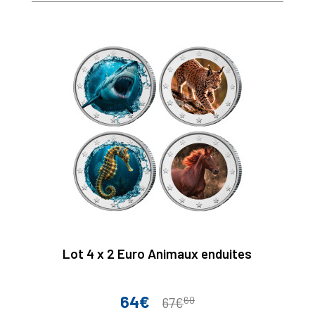
base
Lot 4 x 2 Euro Animaux enduites
64€
60
Prix
Prix
67€
de