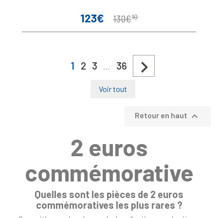
123€
10
Prix
Prix
130€
de
base

1
2
3
36
…
Voir tout

Retour en haut
2 euros
commémorative
Quelles sont les pièces de 2 euros
commémoratives les plus rares ?