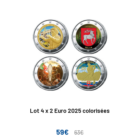
base
Lot 4 x 2 Euro 2025 colorisées
59€
Prix
Prix
63€
de