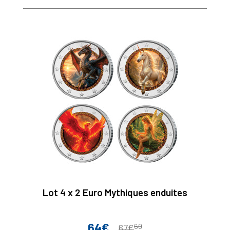
Lot 4 x 2 Euro Mythiques enduites
64€
60
Prix
Prix
67€