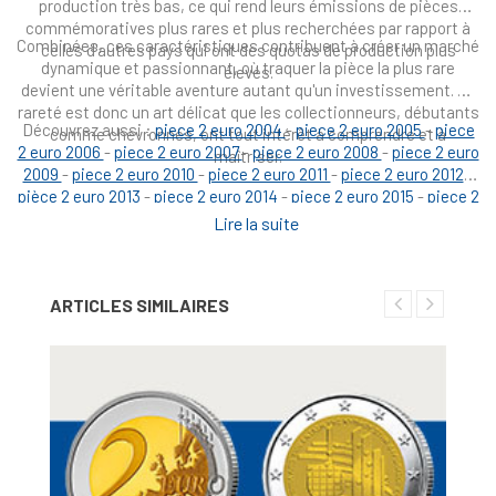
production très bas, ce qui rend leurs émissions de pièces
commémoratives plus rares et plus recherchées par rapport à
Combinées, ces caractéristiques contribuent à créer un marché
celles d'autres pays qui ont des quotas de production plus
dynamique et passionnant, où traquer la pièce la plus rare
élevés.
devient une véritable aventure autant qu'un investissement. La
rareté est donc un art délicat que les collectionneurs, débutants
Découvrez aussi :
piece 2 euro 2004
-
piece 2 euro 2005
-
piece
comme chevronnés, ont tout intérêt à comprendre et à
2 euro 2006
-
piece 2 euro 2007
-
piece 2 euro 2008
-
piece 2 euro
maîtriser.
2009
-
piece 2 euro 2010
-
piece 2 euro 2011
-
piece 2 euro 2012
-
pièce 2 euro 2013
-
piece 2 euro 2014
-
piece 2 euro 2015
-
piece 2
euro 2016
-
piece 2 euro 2017
-
piece 2 euro 2018
-
piece 2 euro
Lire la suite
2019
-
piece 2 euro 2020
-
piece 2 euro 2021
-
piece 2 euro 2022
-
2 euro 2023
-
2 euro 2024
-
piece 2 euro allemagne
-
piece 2 euro
andorre
-
piece 2 euro autriche
-
piece 2 euro belgique
-
piece 2
ARTICLES SIMILAIRES
euro espagne
-
piece 2 euro finlande
-
piece 2 euro france
-
piece 2 euro grece
-
piece 2 euro irlande
-
piece 2 euro italie
-
piece 2 euro republika latvijas
-
pièce 2 euro lituanie
-
piece 2
euro luxembourg
-
piece 2 euro malte
-
piece 2 euro monaco
-
piece 2 euro pays bas
-
piece 2 euro portugal
-
piece 2 euro
slovensko
-
piece 2 euro vatican