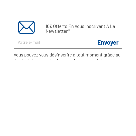
10€ Offerts En Vous Inscrivant À La
Newsletter*
Envoyer
Vous pouvez vous désinscrire à tout moment grâce au
lien inséré en bas de chacune de nos newsletters ou en
vous connectant à votre compte client. Vous trouverez
toutes les informations sur l’exercice de votre droit
d'accès, de rectification, de suppression et
d'opposition aux données vous concernant
ici
*Voir conditions dans votre email de confirmation