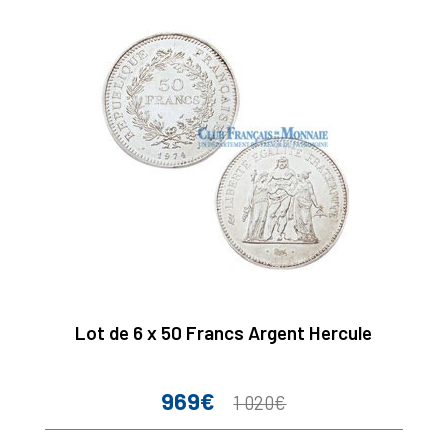
Lot de 6 x 50 Francs Argent Hercule
969€
Prix
Prix
1 020€
de
base