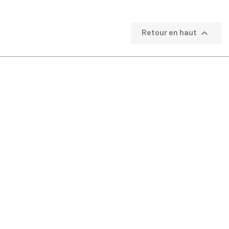

Retour en haut