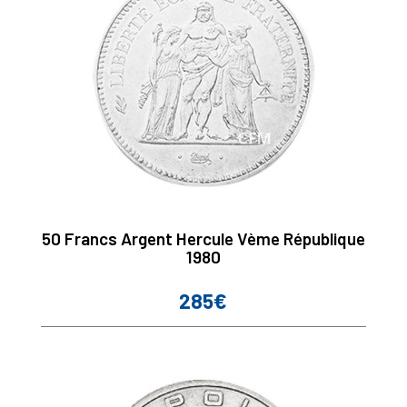
50 Francs Argent Hercule Vème République
1980
285€
Prix