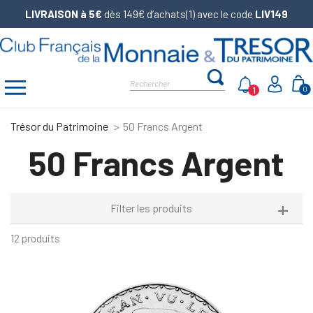
LIVRAISON à 5€
dès 149€ d’achats(1) avec le code
LIV149
1
0
Trésor du Patrimoine
50 Francs Argent
50 Francs Argent
Filter les produits
12 produits