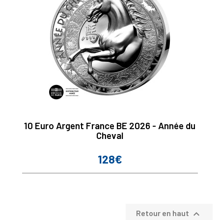
10 Euro Argent France BE 2026 - Année du
Cheval
128€
Prix

Retour en haut