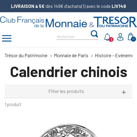
LIVRAISON à 5€
dès 149€ d’achats(1) avec le code
LIV149
1
0
Trésor du Patrimoine
Monnaie de Paris
Histoire - Evénemen
Calendrier chinois
Filter les produits
1 produit