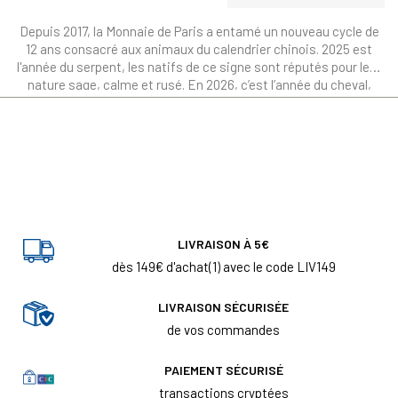
Depuis 2017, la Monnaie de Paris a entamé un nouveau cycle de
12 ans consacré aux animaux du calendrier chinois. 2025 est
l'année du serpent, les natifs de ce signe sont réputés pour leur
nature sage, calme et rusé. En 2026, c’est l’année du cheval,
symbole d'énergie et d'indépendance. Et vous, connaissez-vous
votre signe astrologique chinois ?
LIVRAISON À 5€
dès 149€ d'achat(1) avec le code LIV149
LIVRAISON SÉCURISÉE
de vos commandes
PAIEMENT SÉCURISÉ
transactions cryptées