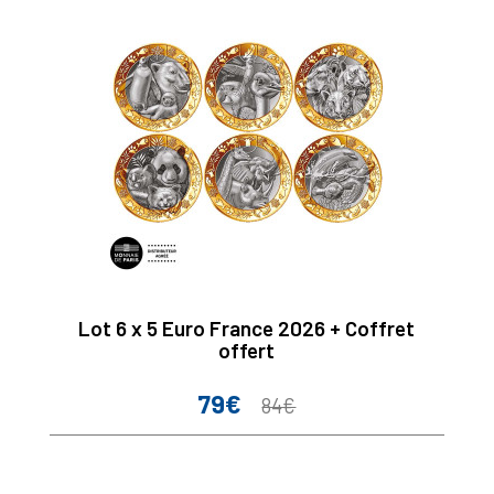
Lot 6 x 5 Euro France 2026 + Coffret
offert
79€
Prix
Prix
84€
de
base