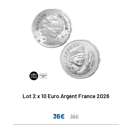
Lot 2 x 10 Euro Argent France 2026
36€
Prix
Prix
38€
de
base