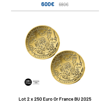
600€
Prix
Prix
680€
de
base
Lot 2 x 250 Euro Or France BU 2025