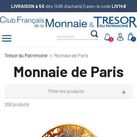
LIVRAISON à 5€
dès 149€ d’achats(1) avec le code
LIV149
1
0
Trésor du Patrimoine
Monnaie de Paris
Monnaie de Paris
Filter les produits
268 produits