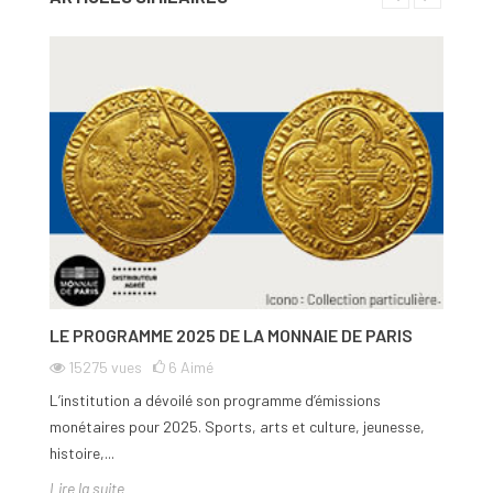
programme annuel et des précédents millésimes.
LE PROGRAMME 2025 DE LA MONNAIE DE PARIS
L
M
15275
vues
6
Aimé
L’institution a dévoilé son programme d’émissions
La
monétaires pour 2025. Sports, arts et culture, jeunesse,
pu
histoire,...
l’u
Lire la suite