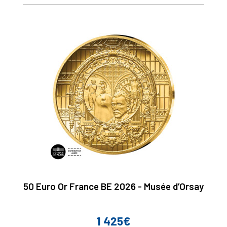
50 Euro Or France BE 2026 - Musée d’Orsay
1 425€
Prix