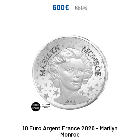
600€
Prix
Prix
680€
de
base
10 Euro Argent France 2026 - Marilyn
Monroe