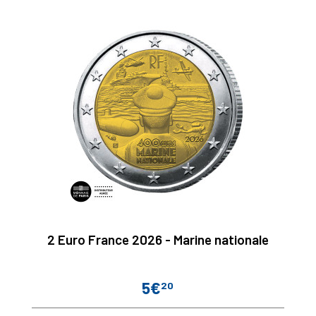
2 Euro France 2026 - Marine nationale
5€
20
Prix