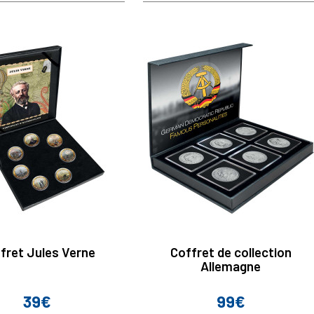
base
fret Jules Verne
Coffret de collection
Allemagne
39€
99€
Prix
Prix