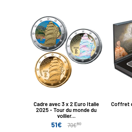
base
Cadre avec 3 x 2 Euro Italie
Coffret 
2025 - Tour du monde du
voilier...
51€
Prix
Prix
80
70€
de