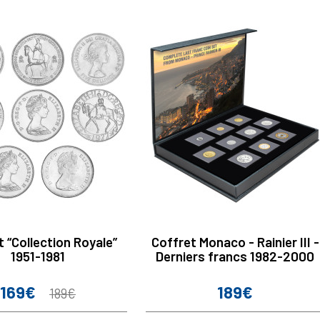
 “Collection Royale”
Coffret Monaco - Rainier III -
1951-1981
Derniers francs 1982-2000
169€
189€
Prix
Prix
Prix
189€
de
base