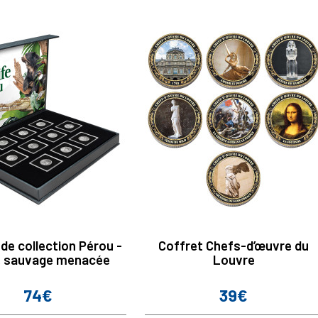
de collection Pérou -
Coffret Chefs-d’œuvre du
 sauvage menacée
Louvre
74€
39€
Prix
Prix