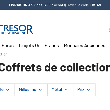
LIVRAISON à 5€
dès 149€ d’achats(1) avec le code
LIV149
Euros
Lingots Or
Francs
Monnaies Anciennes
ction
Coffrets de collectio
ale
Millésime
Métal
Prix
keyboard_arrow_down
keyboard_arrow_down
keyboard_arrow_down
keyboard_arrow_down