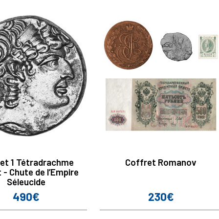
et 1 Tétradrachme
Coffret Romanov
 - Chute de l’Empire
Séleucide
490€
230€
Prix
Prix