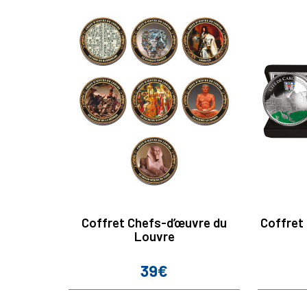
Coffret Chefs-d’œuvre du
Coffret
Louvre
39€
Prix