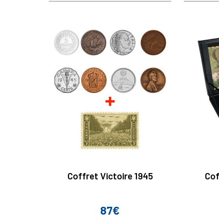
base
Coffret Victoire 1945
Cof
87€
Prix