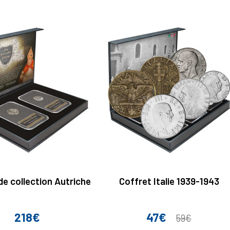
de collection Autriche
Coffret Italie 1939-1943
218€
47€
Prix
Prix
Prix
59€
de