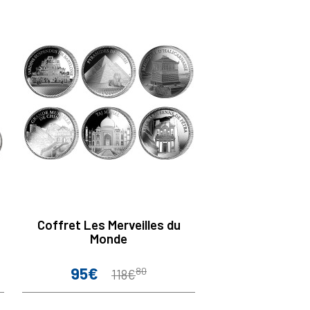
Coffret Les Merveilles du
Monde
95€
Prix
Prix
80
118€
de
base