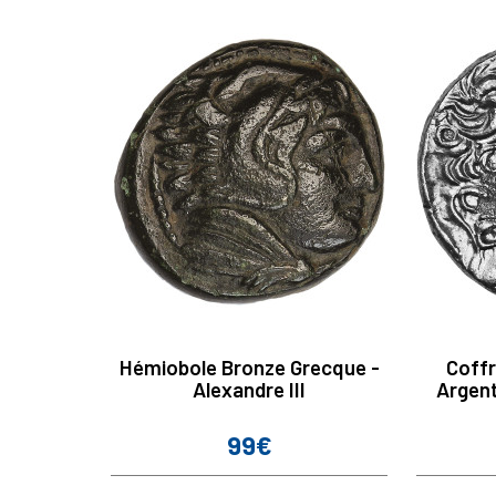
Hémiobole Bronze Grecque -
Coffr
Alexandre III
Argent
99€
Prix