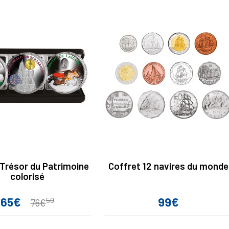
 Trésor du Patrimoine
Coffret 12 navires du monde
colorisé
65€
99€
Prix
Prix
Prix
50
76€
de
base