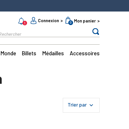
Connexion
Mon panier
0
1
Monde
Billets
Médailles
Accessoires
n
Trier par
keyboard_arrow_down