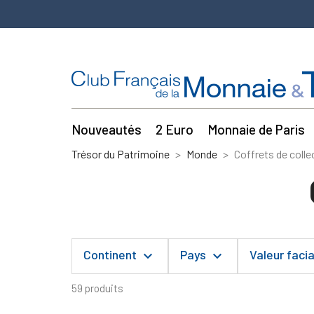
Nouveautés
2 Euro
Monnaie de Paris
Trésor du Patrimoine
Monde
Coffrets de colle
Continent
Pays
Valeur faci
keyboard_arrow_down
keyboard_arrow_down
59 produits