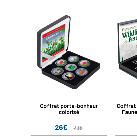
Coffret porte-bonheur
Coffret 
colorisé
Faune
26€
Prix
Prix
29€
de