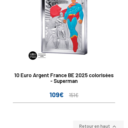
10 Euro Argent France BE 2025 colorisées
- Superman
109€
Prix
Prix
151€
de
base

Retour en haut