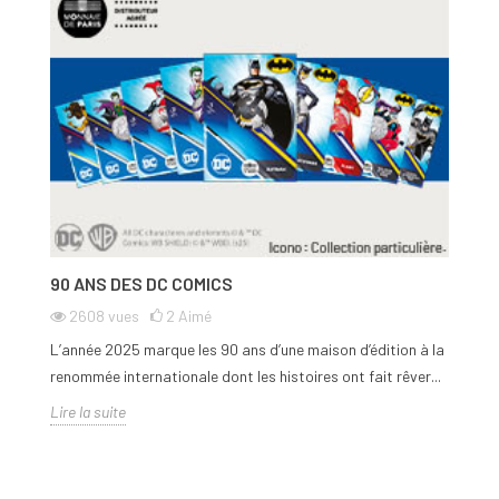
repérer
les produits dérivés les plus recherchés
et éviter les
pièces qui, bien qu'intéressantes, ne disposent pas de la même
valeur historique
.
90 ANS DES DC COMICS
2608
vues
2
Aimé
L’année 2025 marque les 90 ans d’une maison d’édition à la
renommée internationale dont les histoires ont fait rêver...
Lire la suite