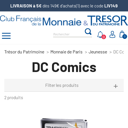
LIVRAISON à 5€
dès 149€ d’achats(1) avec le code
LIV149
0
0
Trésor du Patrimoine
Monnaie de Paris
Jeunesse
DC Com
DC Comics
Filter les produits
2 produits