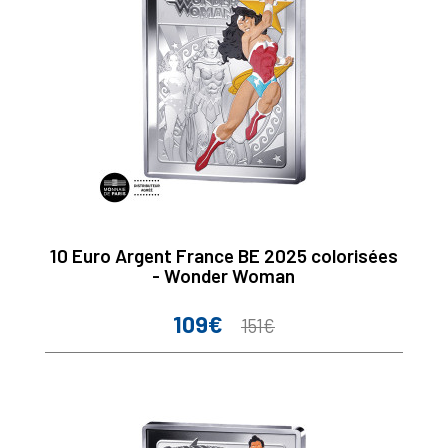
10 Euro Argent France BE 2025 colorisées
- Wonder Woman
109€
Prix
Prix
151€
de
base