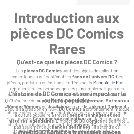
Introduction aux
pièces DC Comics
Rares
Qu'est-ce que les pièces DC Comics ?
Les
pièces DC Comics
sont des objets de collection
exceptionnels qui captivent les
fans de l'univers DC
. Ces
pièces, produites en éditions limitées par la
Monnaie de Paris
,
représentent les personnages les plus emblématiques des
L'Histoire de DC Comics et son impact sur la
bandes dessinées et des films de la célèbre maison d'édition.
culture populaire
Qu'il s'agisse de
super-héros comme Superman, Batman ou
Wonder Woman
, ou de
vilains
comme
le Joker et Darkseid
,
Depuis sa création en 1934,
DC Comics
a profondément marqué
chaque pièce raconte une histoire unique à travers son design
la culture populaire à travers
ses personnages et ses
et sa gravure.
Ces pièces de collection
sont bien plus que des
histoires légendaires
. L'impact de
DC Comics
ne se limite
objets, elles incarnent l'esprit de
l'univers DC
, alliant à la fois
pas seulement aux
bandes dessinées
: il s'étend à de
art, histoire et passion
pour la culture populaire.
L'univers DC Comics à travers les pièces
nombreux autres médias, y compris les films, les séries