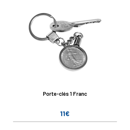
Porte-clés 1 Franc
11€
Prix