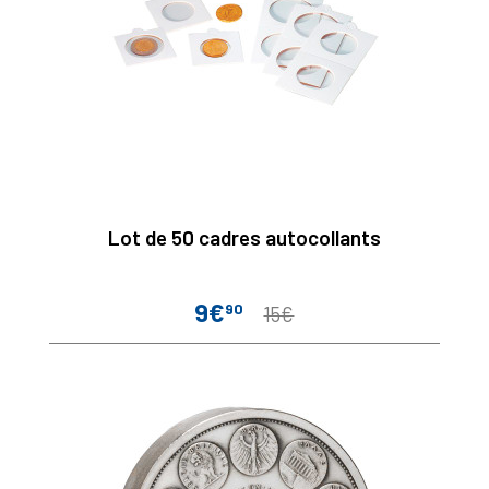
Lot de 50 cadres autocollants
9€
90
Prix
Prix
15€
de
base