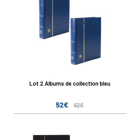
Lot 2 Albums de collection bleu
52€
Prix
Prix
62€
de
base