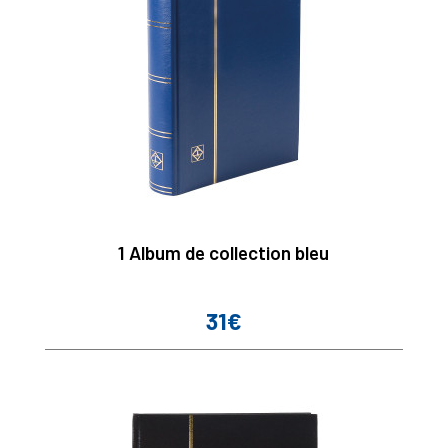
1 Album de collection bleu
31€
Prix