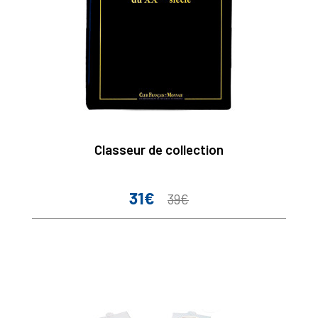
Classeur de collection
31€
Prix
Prix
39€
de
base