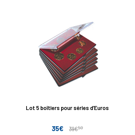
Lot 5 boîtiers pour séries d’Euros
35€
50
Prix
Prix
39€
de