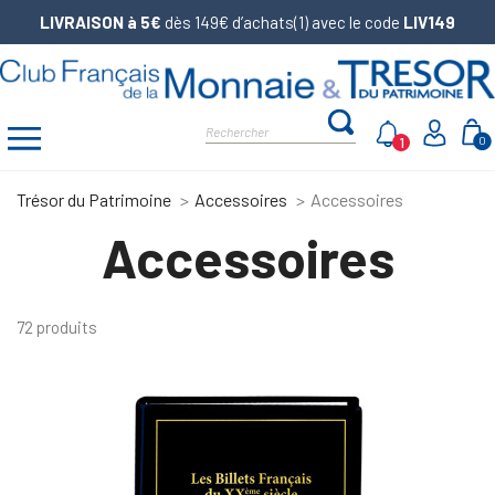
LIVRAISON à 5€
dès 149€ d’achats(1) avec le code
LIV149
1
0
Trésor du Patrimoine
Accessoires
Accessoires
Accessoires
72 produits