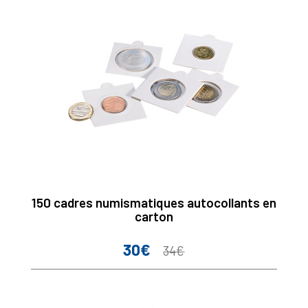
150 cadres numismatiques autocollants en
carton
30€
Prix
Prix
34€
de
base