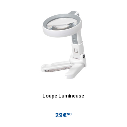
Loupe Lumineuse
29€
90
Prix