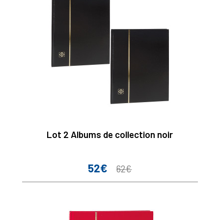
Lot 2 Albums de collection noir
52€
Prix
Prix
62€
de
base