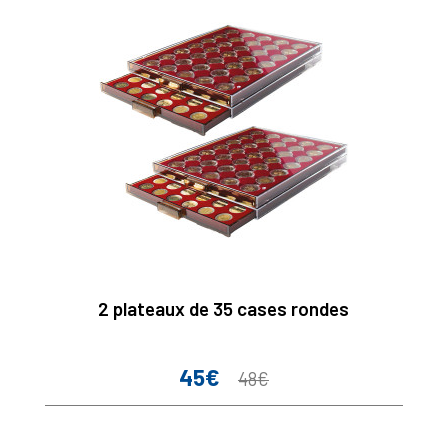
2 plateaux de 35 cases rondes
45€
Prix
Prix
48€
de
base