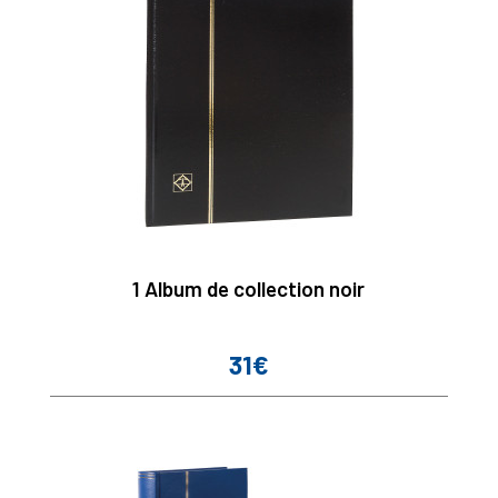
1 Album de collection noir
31€
Prix