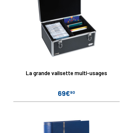
La grande valisette multi-usages
69€
90
Prix