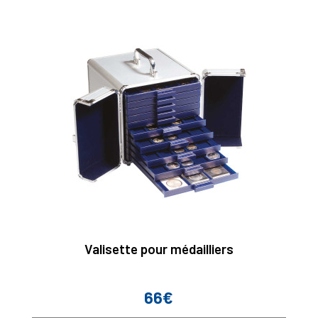
Valisette pour médailliers
66€
Prix