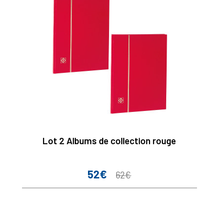
Lot 2 Albums de collection rouge
52€
Prix
Prix
62€
de
base