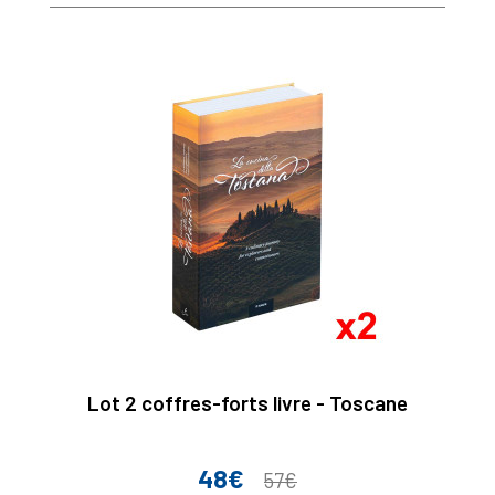
base
Lot 2 coffres-forts livre - Toscane
48€
Prix
Prix
57€