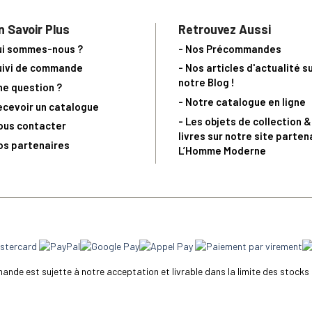
n Savoir Plus
Retrouvez Aussi
ui sommes-nous ?
- Nos Précommandes
uivi de commande
- Nos articles d'actualité s
notre Blog !
ne question ?
- Notre catalogue en ligne
ecevoir un catalogue
- Les objets de collection &
ous contacter
livres sur notre site parten
os partenaires
L’Homme Moderne
nde est sujette à notre acceptation et livrable dans la limite des stocks 
 la livraison à 5 Euros dès 149 Euros d’achat, pour toute commande passée 
précommandes. Code non cumulable avec tout autre Code Privilège.