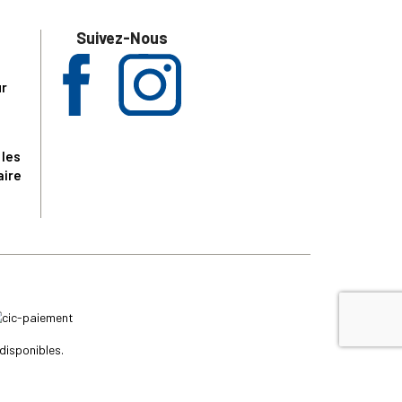
Suivez-Nous
ur
 les
aire
disponibles.
sur le site tresordupatrimoine.fr, hors produits en