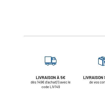
LIVRAISON À 5€
LIVRAISON
dès 149€ d'achat(1) avec le
de vos c
code LIV149