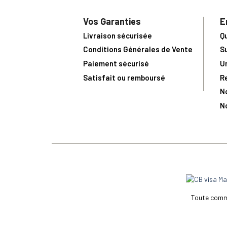
Vos Garanties
E
Livraison sécurisée
Q
Conditions Générales de Vente
S
Paiement sécurisé
U
Satisfait ou remboursé
R
N
N
Toute comma
(1) Avec le code Privilège
LIV149
vous bénéficiez de