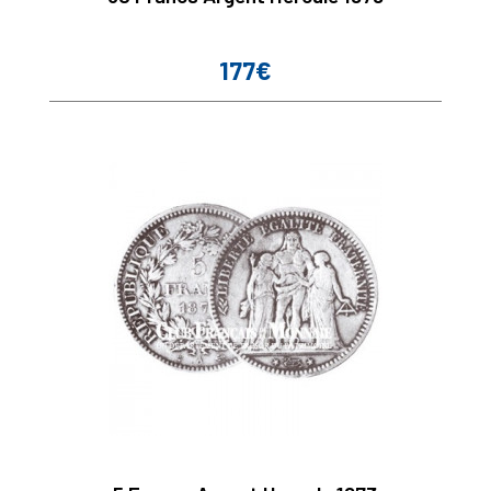
177€
Prix