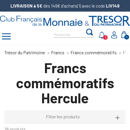
LIVRAISON à 5€
dès 149€ d’achats(1) avec le code
LIV149
1
0
Trésor du Patrimoine
Francs
Francs commémoratifs
Fra
Francs
commémoratifs
Hercule
Filter les produits
26 produits