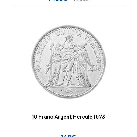
de
base
10 Franc Argent Hercule 1973
Prix