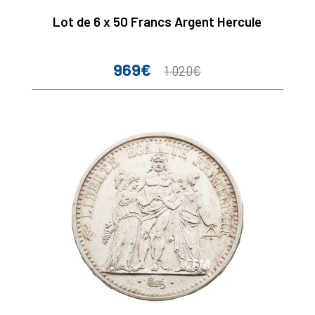
Lot de 6 x 50 Francs Argent Hercule
969€
Prix
Prix
1 020€
de
base