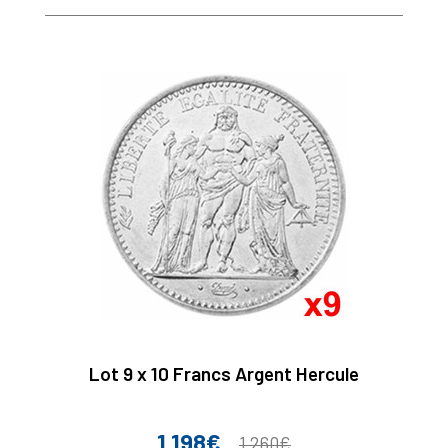
Lot 9 x 10 Francs Argent Hercule
1 198€
Prix
Prix
1 260€