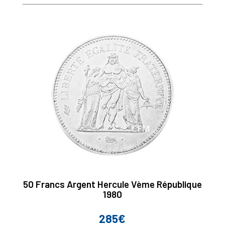
50 Francs Argent Hercule Vème République
1980
285€
Prix