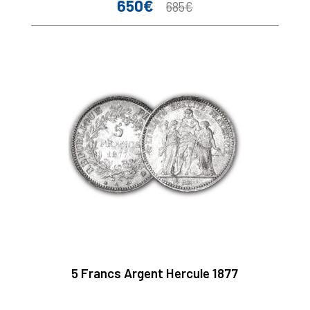
650€
Prix
Prix
685€
de
base
5 Francs Argent Hercule 1877