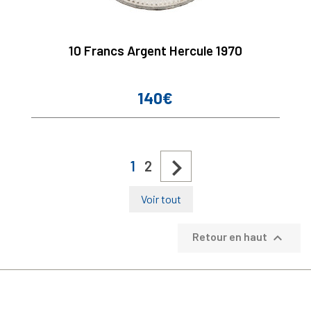
10 Francs Argent Hercule 1970
140€
Prix

1
2
Voir tout

Retour en haut