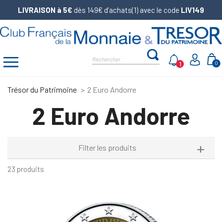
LIVRAISON à 5€
dès 149€ d’achats(1) avec le code
LIV149
1
0
Trésor du Patrimoine
2 Euro Andorre
2 Euro Andorre
Filter les produits
23 produits