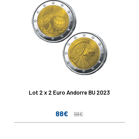
Lot 2 x 2 Euro Andorre BU 2023
88€
Prix
Prix
98€
de
base