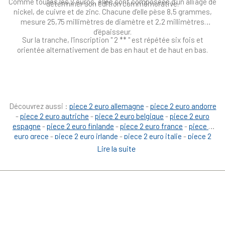
Comme toutes les 2 euros, elles sont composées d’un alliage de
déterminer son édition commémorative.
nickel, de cuivre et de zinc. Chacune d’elle pèse 8,5 grammes,
mesure 25,75 millimètres de diamètre et 2,2 millimètres
d’épaisseur.
Sur la tranche, l'inscription " 2 ** " est répétée six fois et
orientée alternativement de bas en haut et de haut en bas.
Découvrez aussi :
piece 2 euro allemagne
-
piece 2 euro andorre
-
piece 2 euro autriche
-
piece 2 euro belgique
-
piece 2 euro
espagne
-
piece 2 euro finlande
-
piece 2 euro france
-
piece 2
euro grece
-
piece 2 euro irlande
-
piece 2 euro italie
-
piece 2
euro republika latvijas
-
pièce 2 euro lituanie
-
piece 2 euro
Lire la suite
luxembourg
-
piece 2 euro malte
-
piece 2 euro monaco
-
piece 2
euro pays bas
-
piece 2 euro portugal
-
piece 2 euro slovensko
-
piece 2 euro vatican