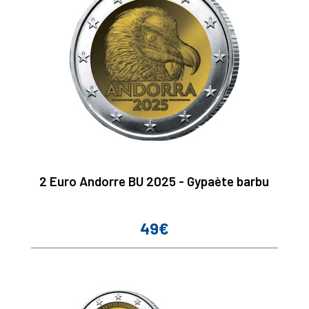
2 Euro Andorre BU 2025 - Gypaète barbu
49€
Prix