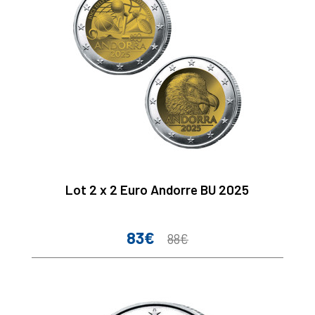
Lot 2 x 2 Euro Andorre BU 2025
83€
Prix
Prix
88€
de
base