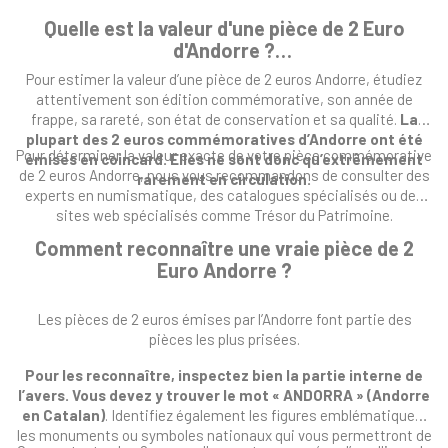
Quelle est la valeur d'une pièce de 2 Euro
d'Andorre ?
Pour estimer la valeur d’une pièce de 2 euros Andorre, étudiez
attentivement son édition commémorative, son année de
frappe, sa rareté, son état de conservation et sa qualité.
La
plupart des 2 euros commémoratives d’Andorre ont été
Pour déterminer la valeur exacte de votre pièce commémorative
émises en coincard. Elles ne sont donc qu’extrêmement
de 2 euros Andorre, nous vous recommandons de consulter des
rarement en circulation.
experts en numismatique, des catalogues spécialisés ou des
sites web spécialisés comme Trésor du Patrimoine.
Comment reconnaître une vraie pièce de 2
Euro Andorre ?
Les pièces de 2 euros émises par l’Andorre font partie des
pièces les plus prisées.
Pour les reconnaître, inspectez bien la partie interne de
l’avers. Vous devez y trouver le mot « ANDORRA » (Andorre
en Catalan)
. Identifiez également les figures emblématiques,
les monuments ou symboles nationaux qui vous permettront de