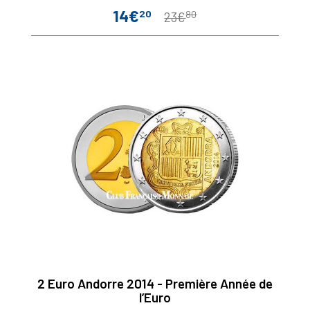
14€
20
80
Prix
Prix
23€
de
base
2 Euro Andorre 2014 - Première Année de
l’Euro