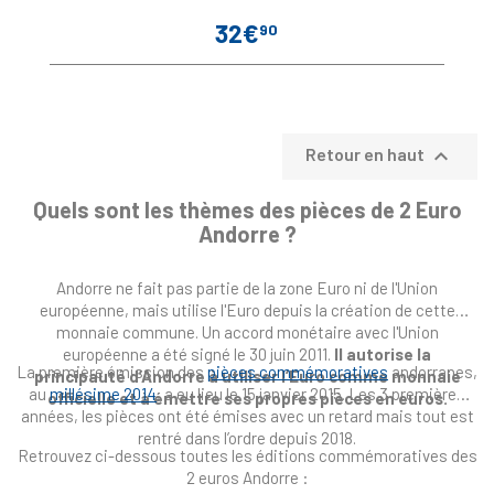
32€
90
Prix

Retour en haut
Quels sont les thèmes des pièces de 2 Euro
Andorre ?
Andorre ne fait pas partie de la zone Euro ni de l'Union
européenne, mais utilise l'Euro depuis la création de cette
monnaie commune. Un accord monétaire avec l'Union
européenne a été signé le 30 juin 2011.
Il autorise la
La première émission des
pièces commémoratives
andorranes,
principauté d’Andorre à utiliser l’Euro comme monnaie
au
millésime 2014
, a eu lieu le 15 janvier 2015. Les 3 premières
officielle et à émettre ses propres pièces en euros.
années, les pièces ont été émises avec un retard mais tout est
rentré dans l’ordre depuis 2018.
Retrouvez ci-dessous toutes les éditions commémoratives des
2 euros Andorre :