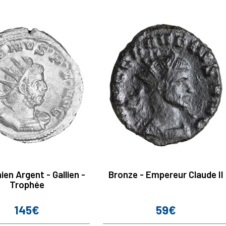
ien Argent - Gallien -
Bronze - Empereur Claude II
Trophée
145€
59€
Prix
Prix