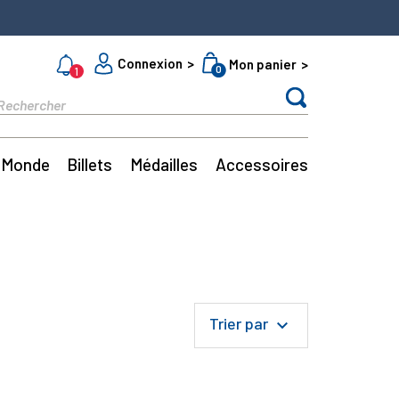
Connexion
Mon panier
0
1
Monde
Billets
Médailles
Accessoires
Trier par
keyboard_arrow_down