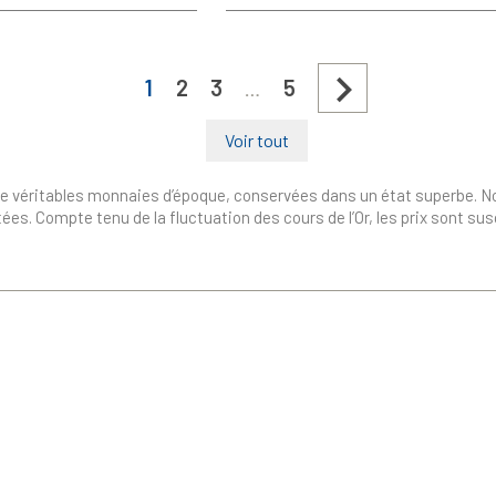

1
2
3
5
…
Voir tout
 de véritables monnaies d’époque, conservées dans un état superbe. N
tées. Compte tenu de la fluctuation des cours de l’Or, les prix sont su