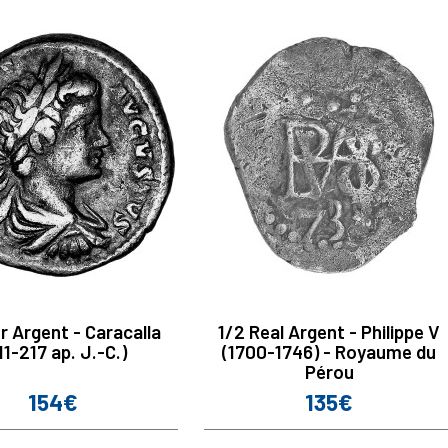
er Argent - Caracalla
1/2 Real Argent - Philippe V
11-217 ap. J.-C.)
(1700-1746) - Royaume du
Pérou
154€
135€
Prix
Prix