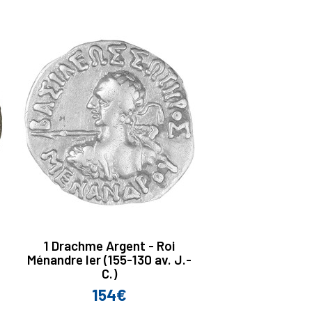
1 Drachme Argent - Roi
Ménandre Ier (155-130 av. J.-
C.)
154€
Prix