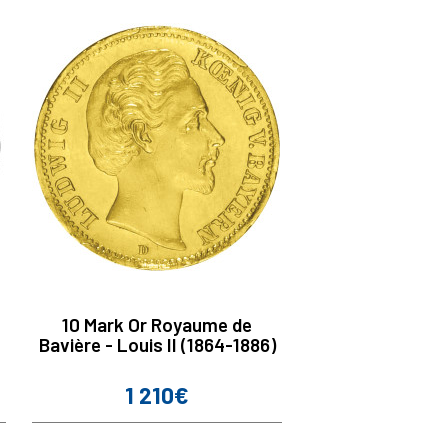
10 Mark Or Royaume de
Bavière - Louis II (1864-1886)
1 210€
Prix