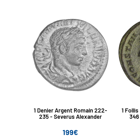
1 Denier Argent Romain 222-
1 Folli
235 - Severus Alexander
346
199€
Prix