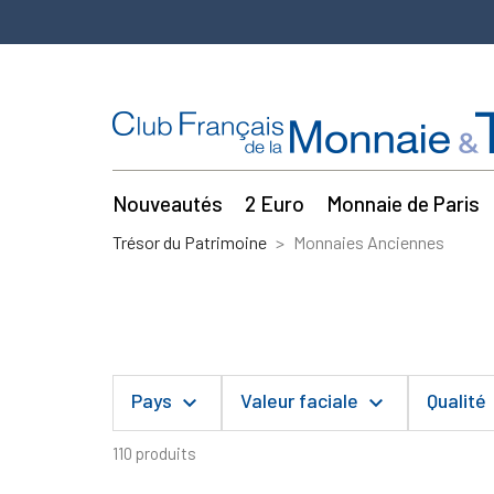
Nouveautés
2 Euro
Monnaie de Paris
Trésor du Patrimoine
Monnaies Anciennes
Pays
Valeur faciale
Qualité
keyboard_arrow_down
keyboard_arrow_down
ke
110 produits