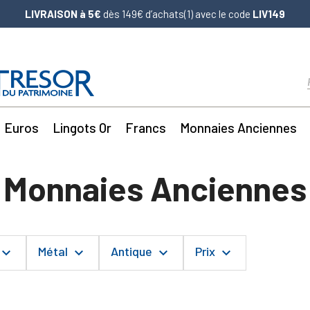
LIVRAISON à 5€
dès 149€ d’achats(1) avec le code
LIV149
Euros
Lingots Or
Francs
Monnaies Anciennes
Monnaies Anciennes
Métal
Antique
Prix
yboard_arrow_down
keyboard_arrow_down
keyboard_arrow_down
keyboard_arrow_down