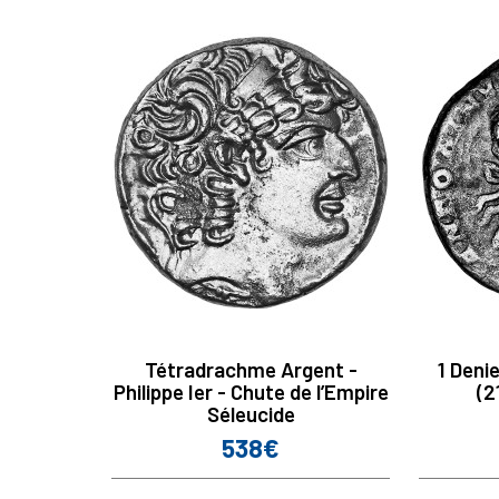
Tétradrachme Argent -
1 Deni
Philippe Ier - Chute de l’Empire
(2
Séleucide
538€
Prix