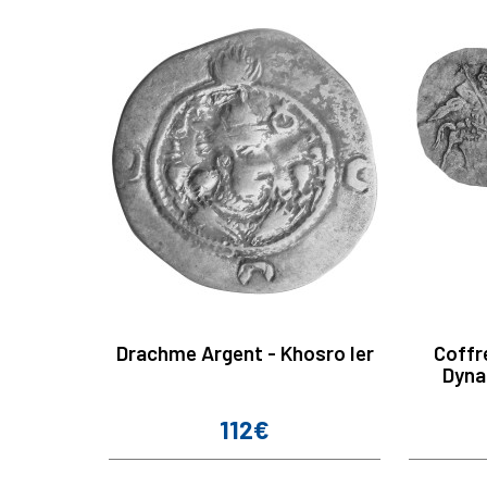
Drachme Argent - Khosro Ier
Coffr
Dyna
112€
Prix