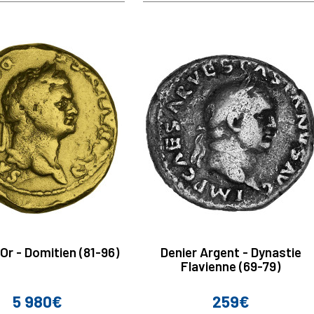
Or - Domitien (81-96)
Denier Argent - Dynastie
Flavienne (69-79)
5 980€
259€
Prix
Prix