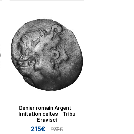
Denier romain Argent -
Imitation celtes - Tribu
Eravisci
215€
Prix
Prix
239€