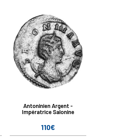
Antoninien Argent -
Impératrice Salonine
110€
Prix