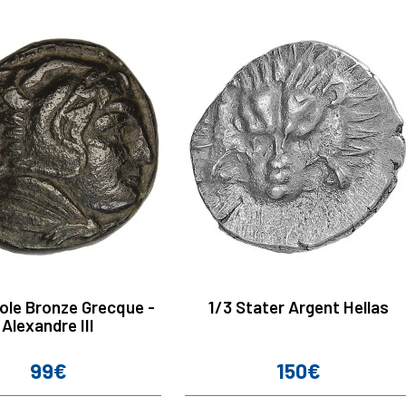
le Bronze Grecque -
1/3 Stater Argent Hellas
Alexandre III
99€
150€
Prix
Prix