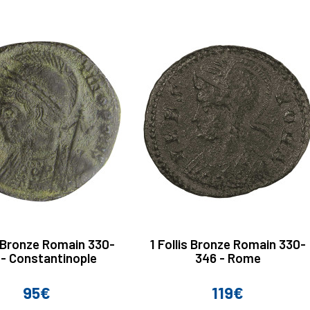
s Bronze Romain 330-
1 Follis Bronze Romain 330-
 - Constantinople
346 - Rome
95€
119€
Prix
Prix