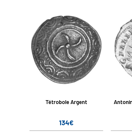
Tétrobole Argent
Antonin
134€
Prix