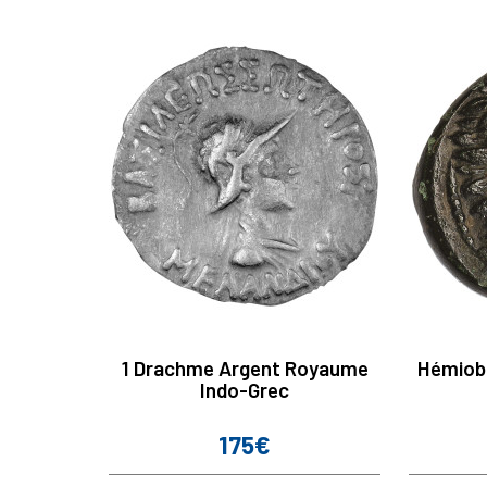
1 Drachme Argent Royaume
Hémiobo
Indo-Grec
175€
Prix