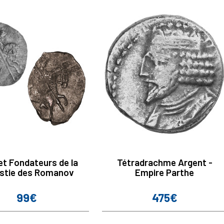
et Fondateurs de la
Tétradrachme Argent -
stie des Romanov
Empire Parthe
99€
475€
Prix
Prix