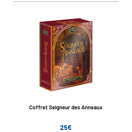
base
Coffret Seigneur des Anneaux
25€
Prix