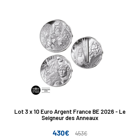
Lot 3 x 10 Euro Argent France BE 2026 - Le
Seigneur des Anneaux
430€
Prix
Prix
453€
de