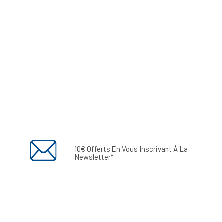
10€ Offerts En Vous Inscrivant À La
Newsletter*
Envoyer
Vous pouvez vous désinscrire à tout moment grâce au
lien inséré en bas de chacune de nos newsletters ou en
vous connectant à votre compte client. Vous trouverez