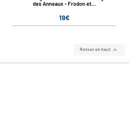
des Anneaux - Frodon et...
19€
Prix

Retour en haut