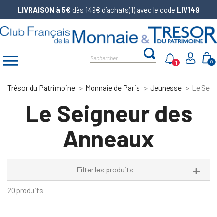
LIVRAISON à 5€
dès 149€ d’achats(1) avec le code
LIV149
1
0
Trésor du Patrimoine
Monnaie de Paris
Jeunesse
Le Seig
Le Seigneur des
Anneaux
Filter les produits
20 produits