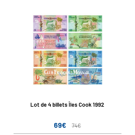
Lot de 4 billets Îles Cook 1992
69€
Prix
Prix
74€
de