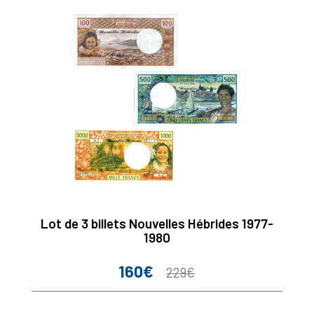
Lot de 3 billets Nouvelles Hébrides 1977-
1980
160€
Prix
Prix
229€
de
base