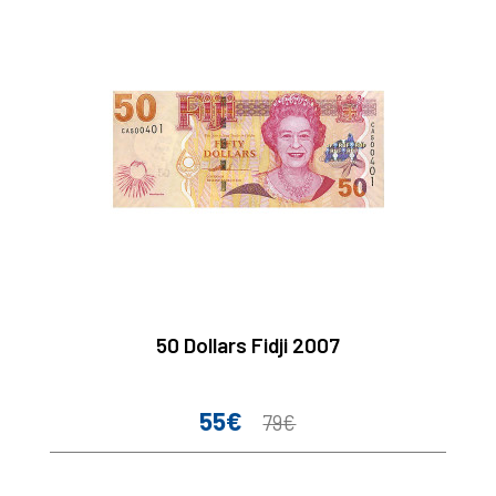
50 Dollars Fidji 2007
55€
Prix
Prix
79€
de
base