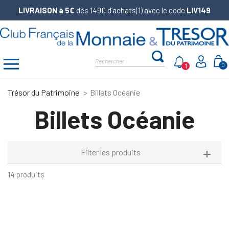
LIVRAISON à 5€
dès 149€ d’achats(1) avec le code
LIV149
1
0
Trésor du Patrimoine
Billets Océanie
Billets Océanie
Filter les produits
14 produits