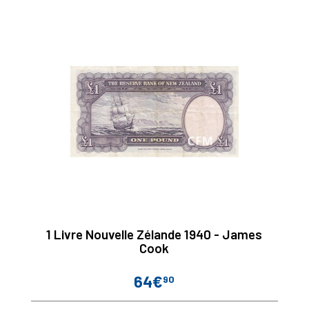
1 Livre Nouvelle Zélande 1940 - James
Cook
64€
90
Prix