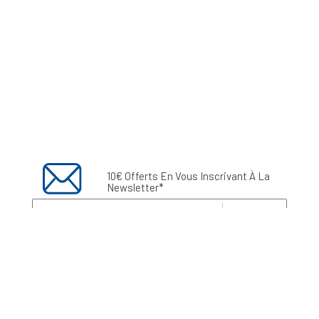
10€ Offerts En Vous Inscrivant À La
Newsletter*
Envoyer
Vous pouvez vous désinscrire à tout moment grâce au
lien inséré en bas de chacune de nos newsletters ou en
vous connectant à votre compte client. Vous trouverez
toutes les informations sur l’exercice de votre droit
d'accès, de rectification, de suppression et
d'opposition aux données vous concernant
ici