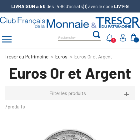
LIVRAISON à 5€
dès 149€ d’achats(1) avec le code
LIV149
1
0
Trésor du Patrimoine
Euros
Euros Or et Argent
Euros Or et Argent
Filter les produits
7 produits