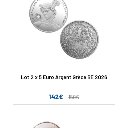
Lot 2 x 5 Euro Argent Grèce BE 2026
142€
Prix
Prix
150€
de
base