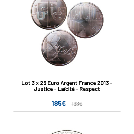
Lot 3 x 25 Euro Argent France 2013 -
Justice - Laïcité - Respect
185€
Prix
Prix
198€
de
base