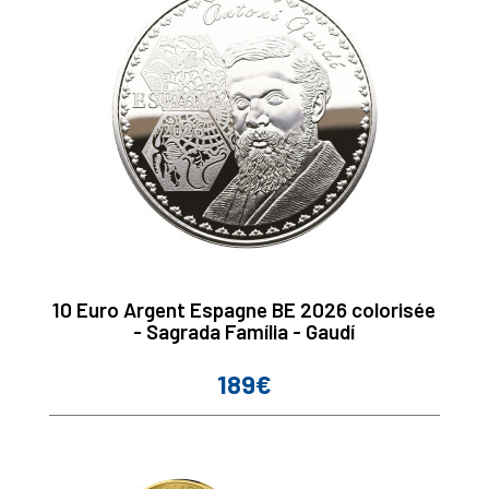
10 Euro Argent Espagne BE 2026 colorisée
- Sagrada Família - Gaudí
189€
Prix