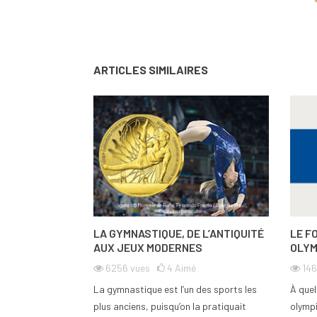
ARTICLES SIMILAIRES
LA GYMNASTIQUE, DE L’ANTIQUITÉ
LE F
AUX JEUX MODERNES
OLYM
6256
vues
4
Aimé
14
La gymnastique est l’un des sports les
À quel
plus anciens, puisqu’on la pratiquait
olympi