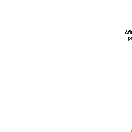
I
Afi
p