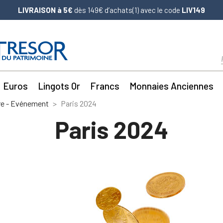
LIVRAISON à 5€
dès 149€ d’achats(1) avec le code
LIV149
Euros
Lingots Or
Francs
Monnaies Anciennes
re - Evénement
Paris 2024
Paris 2024