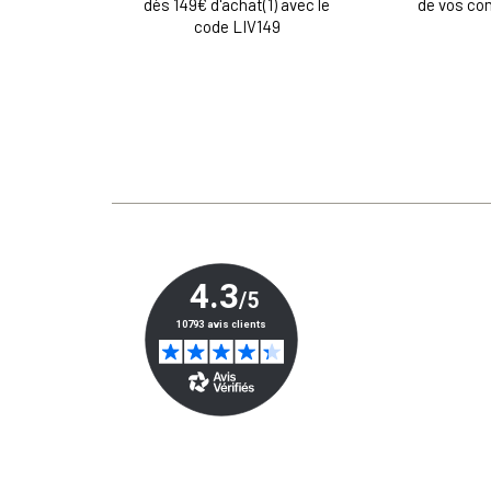
dès 149€ d'achat(1) avec le
de vos c
code LIV149