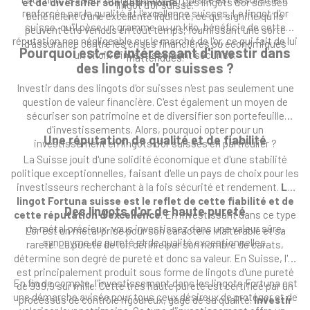
et de diversifier son patrimoine
. Les lingots d'or suisses
lingot d'or suisse.
renforcée par la qualité et l'excellence suisses. Le lingot d'or
bénéficient d'une excellente liquidité, ce qui signifie qu'ils
suisse, qu'il pèse un gramme ou un kilo, bénéficie de cette
peuvent être vendus en tout temps, fournissant une sorte
réputation non négligeable sur le marché de l'or, ce qui fait de lui
d'assurance contre les crises financières ou économiques
Pourquoi est-ce intéressant d'investir dans
un choix d'investissement sécurisé.
inattendues.
des lingots d'or suisses ?
Investir dans des lingots d'or suisses n'est pas seulement une
question de valeur financière. C'est également un moyen de
sécuriser son patrimoine et de diversifier son portefeuille
d'investissements. Alors, pourquoi opter pour un
Une réputation de qualité et de fiabilité
investissement en lingots d'or suisses en particulier ?
La Suisse jouit d'une solidité économique et d'une stabilité
politique exceptionnelles, faisant d'elle un pays de choix pour les
investisseurs recherchant à la fois sécurité et rendement.
Le
lingot Fortuna suisse est le reflet de cette fiabilité et de
Des lingots d'or de haute pureté
cette réputation d'excellence
. En investissant dans ce type
de métal précieux, vous investissez dans une valeur sûre,
L'or est un métal prisé pour son caractère inaltérable et sa
synonyme de pureté et de qualité exceptionnelles.
rareté. La pureté de l'or, définie par son nombre de carats,
détermine son degré de pureté et donc sa valeur. En Suisse, l'or
est principalement produit sous forme de lingots d'une pureté
En fin de compte, l'investissement dans les lingots Fortuna est
de 999,9 sur mille. Cette très haute pureté est certifiée par un
une démarche avisée pour tous ceux désireux de protéger et de
processus de contrôle rigoureux, gage de sa qualité.
Investir