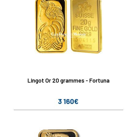
Lingot Or 20 grammes - Fortuna
3 160€
Prix