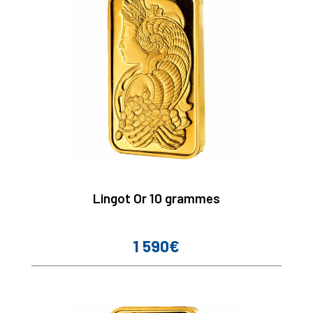
Lingot Or 10 grammes
1 590€
Prix