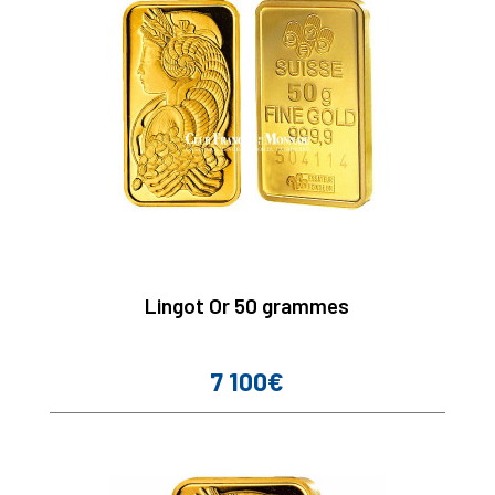
Lingot Or 50 grammes
7 100€
Prix