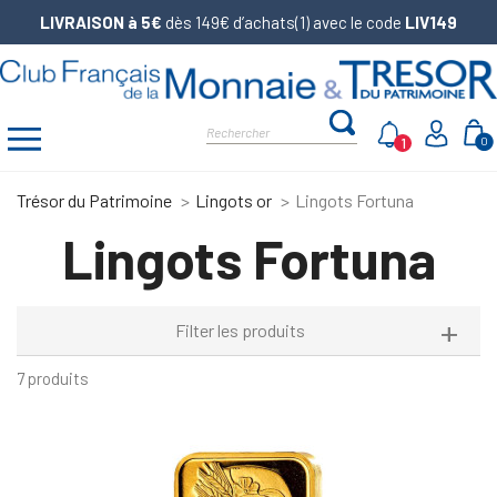
LIVRAISON à 5€
dès 149€ d’achats(1) avec le code
LIV149
1
0
Trésor du Patrimoine
Lingots or
Lingots Fortuna
Lingots Fortuna
Filter les produits
7 produits