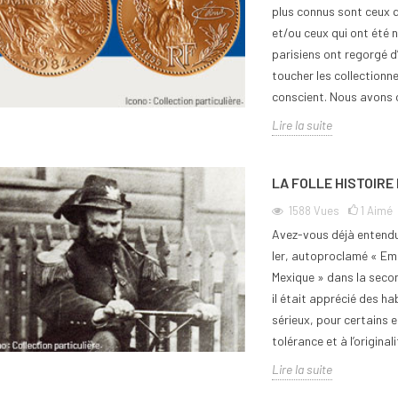
plus connus sont ceux q
et/ou ceux qui ont été 
parisiens ont regorgé d’
toucher les collectionne
conscient. Nous avons ch
Lire la suite
LA FOLLE HISTOIRE
1588
Vues
1
Aimé
Avez-vous déjà entendu
Ier, autoproclamé « Em
Mexique » dans la secon
il était apprécié des ha
sérieux, pour certains 
tolérance et à l’origina
Lire la suite