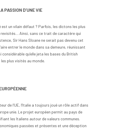
A PASSION D’UNE VIE
é est un vilain défaut ? Parfois, les dictons les plus
revisités… Ainsi, sans ce trait de caractère qui
stence, Sir Hans Sloane ne serait pas devenu cet
faire entrer le monde dans sa demeure, réunissant
i considérable qu’elle jeta les bases du British
les plus visités au monde.
N EUROPÉENNE
ur de l’UE, l’Italie a toujours joué un rôle actif dans
urope unie. Le projet européen permit au pays de
nifiant les Italiens autour de valeurs communes.
économiques passées et présentes et une déception