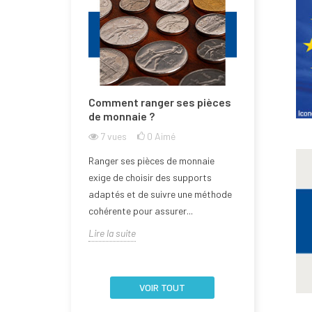
e la Bulgarie
Comment ranger ses pièces
Comment n
one euro ?
de monnaie ?
de monnai
l'abîmer ?
imé
7
vues
0
Aimé
9
vues
rée dans la zone
Ranger ses pièces de monnaie
Aborder la q
 2026, devenant
exige de choisir des supports
d’une pièce 
embre de l'Union
adaptés et de suivre une méthode
nécessite un
cohérente pour assurer...
la fragilité de 
Lire la suite
Lire la suite
VOIR TOUT