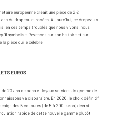
monétaire européenne créait une pièce de 2 €
ns du drapeau européen. Aujourd’hui, ce drapeau a
is, en ces temps troublés que nous vivons, nous
qu’il symbolise. Revenons sur son histoire et sur
 la pièce qui le célèbre.
nt classer les pièces
Quand est-ce que la Bulgarie
euros selon leur rareté
est passée en zone euro ?
es
0
Aimé
12
vues
0
Aimé
LETS EUROS
out collectionneur passionné
La Bulgarie est entrée dans la zone
teur éclairé, le classement
euro le 1er janvier 2026, devenant
é
èces de 2 euros selon leur
ainsi le 21ᵉ État membre de l'Union
lus de 20 ans de bons et loyaux services, la gamme de
..
monétaire...
onnaissons va disparaître. En 2026, le choix définitif
 suite
Lire la suite
design des 6 coupures (de 5 à 200 euros) devrait
irculation rapide de cette nouvelle gamme plutôt