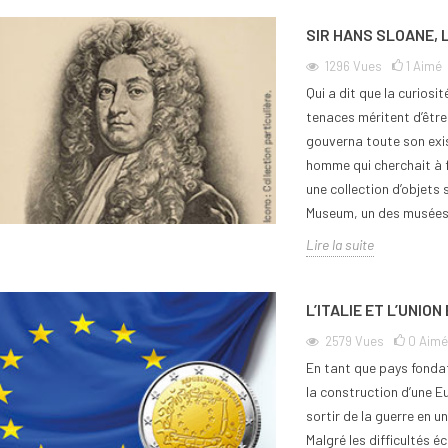
SIR HANS SLOANE, L
1296
Vues
1
Aimé
Qui a dit que la curiosit
tenaces méritent d’être 
gouverna toute son exi
homme qui cherchait à 
une collection d’objets s
Museum, un des musées 
Lire la suite
L’ITALIE ET L’UNIO
2579
Vues
0
Aimé
En tant que pays fondate
la construction d’une E
sortir de la guerre en u
Malgré les difficultés 