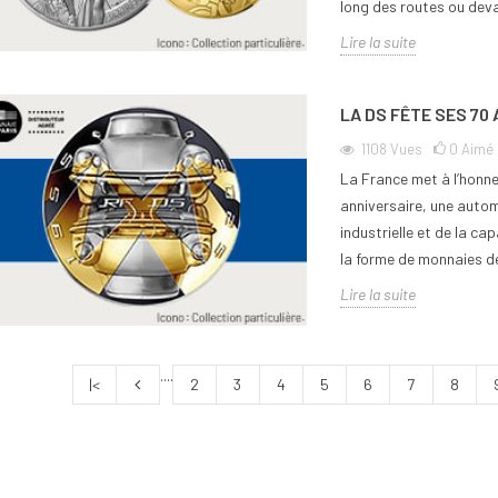
long des routes ou devan
Lire la suite
LA DS FÊTE SES 70
1108
Vues
0
Aimé
La France met à l’honn
anniversaire, une autom
industrielle et de la ca
la forme de monnaies de
Lire la suite
....
|<
2
3
4
5
6
7
8