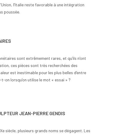
’Union, l’Italie reste favorable à une intégration
us poussée.
AIRES
nétaires sont extrêmement rares, et qu’ils n’ont
lation, ces pièces sont très recherchées des
valeur est inestimable pour les plus belles d’entre
-t-on lorsqu’on utilise le mot « essai » ?
ULPTEUR JEAN-PIERRE GENDIS
Xe siècle, plusieurs grands noms se dégagent. Les