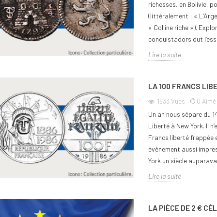
richesses, en Bolivie, p
(littéralement : « L’Arg
« Colline riche »). Expl
conquistadors dut l’ess
Lire la suite
LA 100 FRANCS LIB
1533
Vues
0
Aimé
Un an nous sépare du 14
Liberté à New York. Il n’
Francs liberté frappée 
événement aussi impres
York un siècle auparava
Lire la suite
LA PIÈCE DE 2 € C