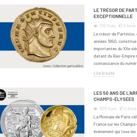
LE TRÉSOR DE PART
EXCEPTIONNELLE
700
Vues
0
Aimé
Le trésor de Partinico, 
années 1950, constitue 
importantes du XXe sièc
datant du Bas-Empire r
connaissance du numérair
Lire la suite
LES 50 ANS DE L’A
CHAMPS-ÉLYSÉES
1970
Vues
0
Aimé
La Monnaie de Paris cél
France sur les Champs-
événement qui tous les a