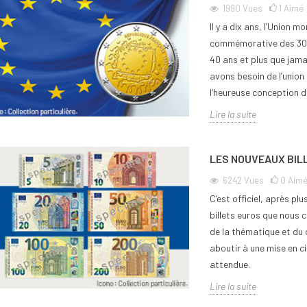
1990
Vues
1
Aimé
Il y a dix ans, l’Union 
commémorative des 30 a
40 ans et plus que jama
avons besoin de l’union 
l’heureuse conception de
ettoyer une pièce
Comment commencer une
Comme
e ancienne sans
collection de monnaie ?
de 2 
Lire la suite
7
vues
0
Aimé
7
vu
0
Aimé
LES NOUVEAUX BIL
Commencer une collection de
Pour t
uestion du nettoyage
monnaie est une aventure
ou ama
6242
Vues
0
Aim
de monnaie ancienne
passionnante qui séduit de plus en
des pi
C’est officiel, après p
e attention extrême à
plus de passionnés, qu’ils...
rareté.
billets euros que nous c
la...
Lire la suite
Lire la
de la thématique et du 
aboutir à une mise en c
attendue.
Lire la suite