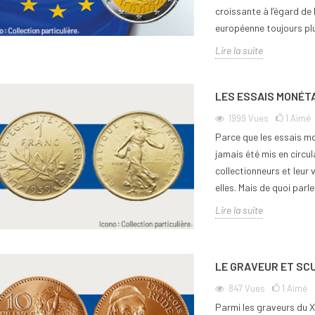
croissante à l’égard de l
européenne toujours pl
Lire la suite
LES ESSAIS MONÉT
1999
Vues
1
Aimé
Parce que les essais mo
jamais été mis en circu
collectionneurs et leur 
elles. Mais de quoi parle
Lire la suite
LE GRAVEUR ET SC
847
Vues
1
Aimé
Parmi les graveurs du X