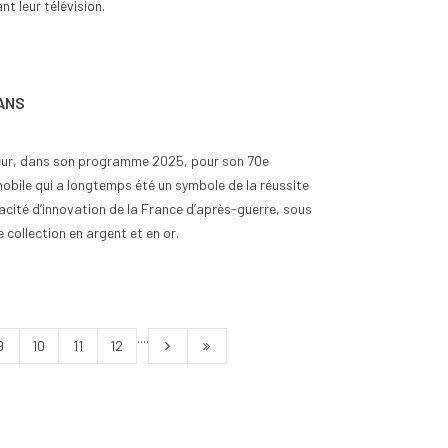
t leur télévision.
 ANS
eur, dans son programme 2025, pour son 70e
obile qui a longtemps été un symbole de la réussite
pacité d’innovation de la France d’après-guerre, sous
 collection en argent et en or.
....
9
10
11
12