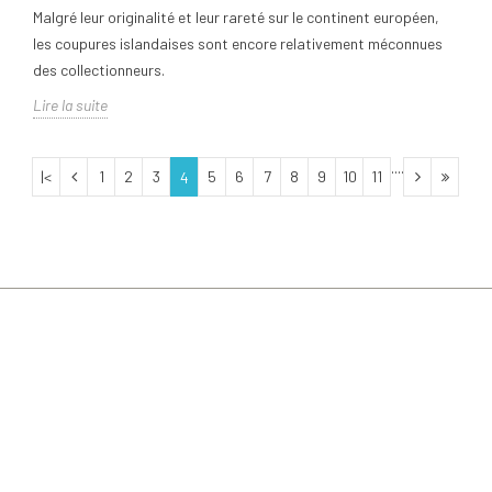
Malgré leur originalité et leur rareté sur le continent européen,
les coupures islandaises sont encore relativement méconnues
des collectionneurs.
Lire la suite
....
|<
1
2
3
5
6
7
8
9
10
11
4