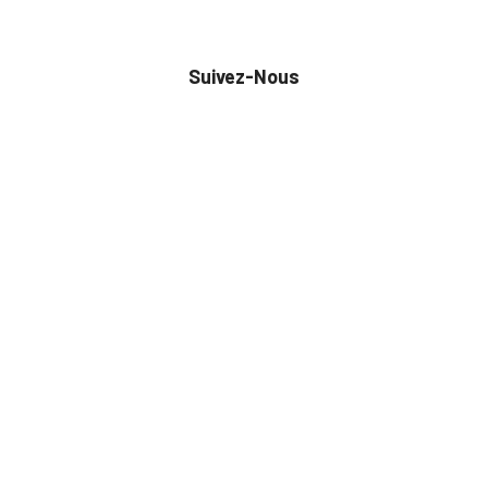
Suivez-Nous
Toute commande est sujette à notre acceptation et livrable dans la
limite des stocks disponibles.