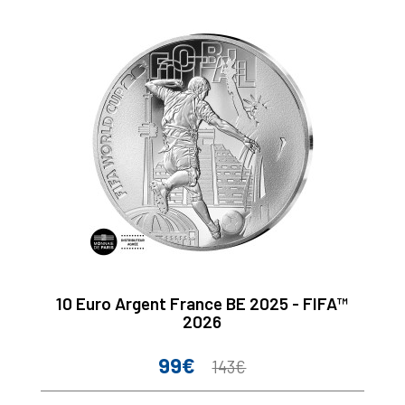
10 Euro Argent France BE 2025 - FIFA™
2026
99€
Prix
Prix
143€
de
base