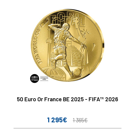
50 Euro Or France BE 2025 - FIFA™ 2026
1 295€
Prix
Prix
1 365€
de
base