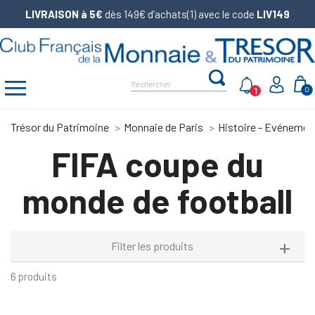
LIVRAISON à 5€
dès 149€ d’achats(1) avec le code
LIV149
1
0
Trésor du Patrimoine
Monnaie de Paris
Histoire - Evénemen
FIFA coupe du
monde de football
Filter les produits
6 produits